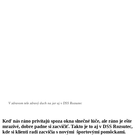
V zdravom tele zdravý duch na jar aj v DSS Rozsutec
Keď nás ráno privítajú spoza okna slnečné lúče, ale ráno je ešte
mrazivé, dobre padne si zacvičiť. Takto je to aj v DSS Rozsutec,
kde si klienti radi zacvičia s novými športovými pomôckami.