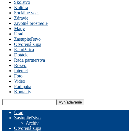
Školstvo
Kultúra
Sociálne veci
Zdravie
Životné prostredie
Mapy
Úrad
Zastupiteľstvo
Otvorená župa
E-knižnica
Dotácie
Rada partnerstva
Rozvoj
Interact
Foto
Video
Podujatia
Kontakty
Úrad
Zastupiteľstvo
Archív
Otvorená župa