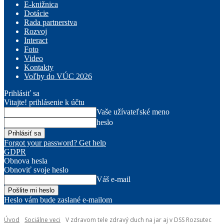
E-knižnica
Dotácie
Rada partnerstva
Rozvoj
Interact
Foto
Video
Kontakty
Voľby do VÚC 2026
Prihlásiť sa
Vitajte! prihlásenie k účtu
Vaše užívateľské meno
heslo
Forgot your password? Get help
GDPR
Obnova hesla
Obnoviť svoje heslo
Váš e-mail
Heslo vám bude zaslané e-mailom
Úvod
Sociálne veci
V zdravom tele zdravý duch na jar aj v DSS Rozsutec