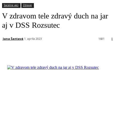
Sociálne veci
Zdravie
V zdravom tele zdravý duch na jar
aj v DSS Rozsutec
Jana Šantavá
1. apríla 2023
1681
0
Facebook
X
Linkedin
Tumblr