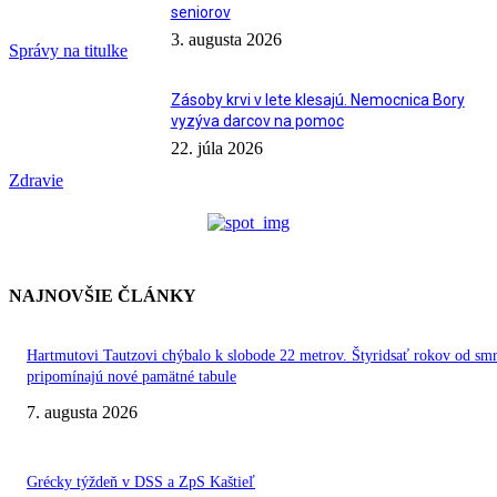
seniorov
3. augusta 2026
Správy na titulke
Zásoby krvi v lete klesajú. Nemocnica Bory
vyzýva darcov na pomoc
22. júla 2026
Zdravie
NAJNOVŠIE ČLÁNKY
Hartmutovi Tautzovi chýbalo k slobode 22 metrov. Štyridsať rokov od smr
pripomínajú nové pamätné tabule
7. augusta 2026
Grécky týždeň v DSS a ZpS Kaštieľ