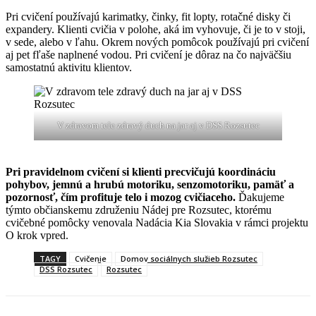
Pri cvičení používajú karimatky, činky, fit lopty, rotačné disky či
expandery. Klienti cvičia v polohe, aká im vyhovuje, či je to v stoji,
v sede, alebo v ľahu. Okrem nových pomôcok používajú pri cvičení
aj pet fľaše naplnené vodou. Pri cvičení je dôraz na čo najväčšiu
samostatnú aktivitu klientov.
V zdravom tele zdravý duch na jar aj v DSS Rozsutec
Pri pravidelnom cvičení si klienti precvičujú koordináciu
pohybov, jemnú a hrubú motoriku, senzomotoriku, pamäť a
pozornosť, čím profituje telo i mozog cvičiaceho.
Ďakujeme
týmto občianskemu združeniu Nádej pre Rozsutec, ktorému
cvičebné pomôcky venovala Nadácia Kia Slovakia v rámci projektu
O krok vpred.
TAGY
Cvičenie
Domov sociálnych služieb Rozsutec
DSS Rozsutec
Rozsutec