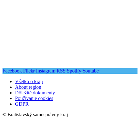
Facebook
Flickr
Instagram
RSS
Spotify
Youtube
Všetko o kraji
About region
Dôležité dokumenty
Používanie cookies
GDPR
© Bratislavský samosprávny kraj