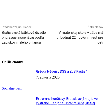
Facebook
X
Linkedin
Tumblr
Predchádzajúci článok
Ďalší článok
Bratislavské bábkové divadlo
V materskej škole v Lábe má
pripravuje inscenáciu podľa
pribudnúť 22 nových miest pre
zápiskov malého chlapca
deti
Ďalšie články
Grécky týždeň v DSS a ZpS Kaštieľ
7. augusta 2026
Sociálne veci
Extrémne horúčavy: Bratislavský kraj je vo
výstrahe 3. stupňa. Chráňte seba, deti aj