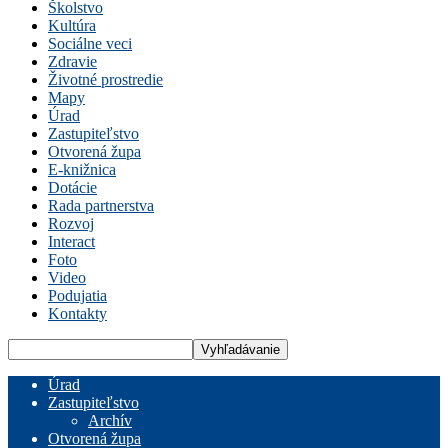
Školstvo
Kultúra
Sociálne veci
Zdravie
Životné prostredie
Mapy
Úrad
Zastupiteľstvo
Otvorená župa
E-knižnica
Dotácie
Rada partnerstva
Rozvoj
Interact
Foto
Video
Podujatia
Kontakty
Úrad
Zastupiteľstvo
Archív
Otvorená župa