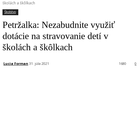
školách a škôlkach
Školstvo
Petržalka: Nezabudnite využiť
dotácie na stravovanie detí v
školách a škôlkach
Lucia Forman
31. júla 2021
1680
0
Facebook
X
Linkedin
Tumblr