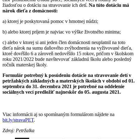
žiadosťou o dotáciu na stravovanie ich detí.
Na túto dotáciu má
nárok dieťa z domácnosti:
a) ktorej je poskytovaná pomoc v hmotnej núdzi;
b) alebo ktorej príjem je najviac vo výške životného minima;
c) alebo v ktorej si ani jeden člen domácnosti neuplatnil na toto
dieťa nárok na sumu daňového zvýhodnenia na vyživované dieťa,
ktoré dovŕšilo 6 a zároveň nedovŕšilo 15 rokov, pričom v školskom
roku 2021/2022 bude navštevovať základnú školu alebo posledný
ročník materskej školy.
Formulár potrebný k posúdeniu dotácie na stravovanie detí v
petržalských základných a materských školách v období od 01.
septembra do 31. decembra 2021 je potrebné na oddelenie
sociálnych vecí predložiť najneskôr do 05. augusta 2021.
Viac informácii aj so spomínaným formulárom nájdete na
bit.ly/stravaPET
.
Zdroj: Petržalka