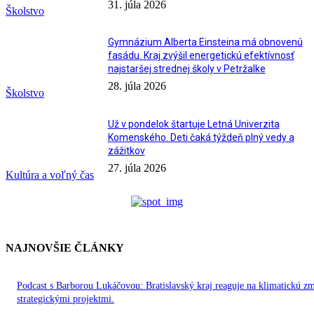
31. júla 2026
Školstvo
Gymnázium Alberta Einsteina má obnovenú
fasádu. Kraj zvýšil energetickú efektívnosť
najstaršej strednej školy v Petržalke
28. júla 2026
Školstvo
Už v pondelok štartuje Letná Univerzita
Komenského. Deti čaká týždeň plný vedy a
zážitkov
27. júla 2026
Kultúra a voľný čas
NAJNOVŠIE ČLÁNKY
Podcast s Barborou Lukáčovou: Bratislavský kraj reaguje na klimatickú z
strategickými projektmi.