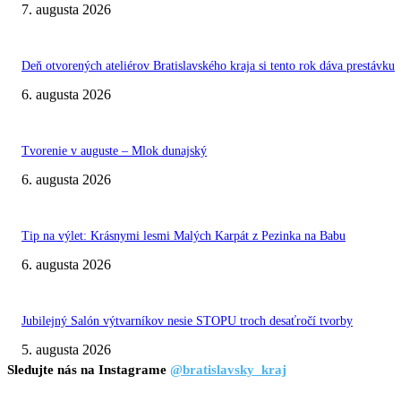
7. augusta 2026
Deň otvorených ateliérov Bratislavského kraja si tento rok dáva prestávku
6. augusta 2026
Tvorenie v auguste – Mlok dunajský
6. augusta 2026
Tip na výlet: Krásnymi lesmi Malých Karpát z Pezinka na Babu
6. augusta 2026
Jubilejný Salón výtvarníkov nesie STOPU troch desaťročí tvorby
5. augusta 2026
Sledujte nás na Instagrame
@bratislavsky_kraj