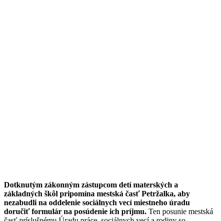
Dotknutým zákonným zástupcom detí materských a
základných škôl pripomína mestská časť Petržalka, aby
nezabudli na oddelenie sociálnych vecí miestneho úradu
doručiť formulár na posúdenie ich príjmu.
Ten posunie mestská
časť príslušnému Úradu práce, sociálnych vecí a rodiny so