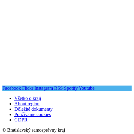
Facebook
Flickr
Instagram
RSS
Spotify
Youtube
Všetko o kraji
About region
Dôležité dokumenty
Používanie cookies
GDPR
© Bratislavský samosprávny kraj