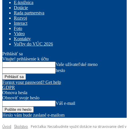
E-knižnica
Dotácie
Rada partnerstva
Rozvoj
Interact
Foto
Video
Kontakty
Voľby do VÚC 2026
Prihlásiť sa
Vitajte! prihlásenie k účtu
Vaše užívateľské meno
heslo
Forgot your password? Get help
GDPR
Obnova hesla
Obnoviť svoje heslo
Váš e-mail
Heslo vám bude zaslané e-mailom
Úvod
Školstvo
Petržalka: Nezabudnite využiť dotácie na stravovanie detí v