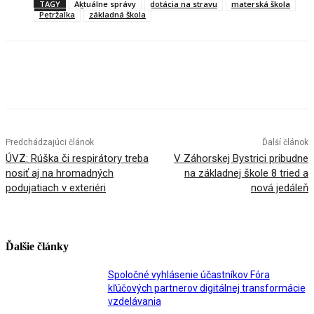
TAGY
Aktuálne správy
dotácia na stravu
materská škola
Petržalka
základná škola
Facebook
X
Linkedin
Tumblr
Predchádzajúci článok
Ďalší článok
ÚVZ: Rúška či respirátory treba
V Záhorskej Bystrici pribudne
nosiť aj na hromadných
na základnej škole 8 tried a
podujatiach v exteriéri
nová jedáleň
Ďalšie články
Spoločné vyhlásenie účastníkov Fóra
kľúčových partnerov digitálnej transformácie
vzdelávania