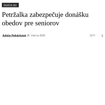
Sociálne veci
Petržalka zabezpečuje donášku
obedov pre seniorov
Adela Pekárková
28. marca 2020
3211
0
Facebook
X
Linkedin
Tumblr