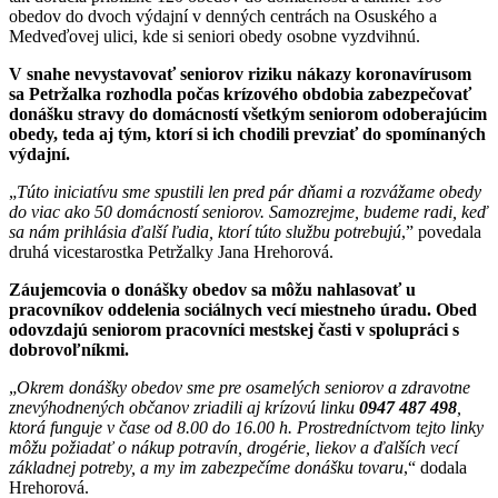
obedov do dvoch výdajní v denných centrách na Osuského a
Medveďovej ulici, kde si seniori obedy osobne vyzdvihnú.
V snahe nevystavovať seniorov riziku nákazy koronavírusom
sa Petržalka rozhodla počas krízového obdobia zabezpečovať
donášku stravy do domácností všetkým seniorom odoberajúcim
obedy, teda aj tým, ktorí si ich chodili prevziať do spomínaných
výdajní.
„
Túto iniciatívu sme spustili len pred pár dňami a rozvážame obedy
do viac ako 50 domácností seniorov. Samozrejme, budeme radi, keď
sa nám prihlásia ďalší ľudia, ktorí túto službu potrebujú
,” povedala
druhá vicestarostka Petržalky Jana Hrehorová.
Záujemcovia o donášky obedov sa môžu nahlasovať u
pracovníkov oddelenia sociálnych vecí miestneho úradu. Obed
odovzdajú seniorom pracovníci mestskej časti v spolupráci s
dobrovoľníkmi.
„
Okrem donášky obedov sme pre osamelých seniorov a zdravotne
znevýhodnených občanov zriadili aj krízovú linku
0947 487 498
,
ktorá funguje v čase od 8.00 do 16.00 h. Prostredníctvom tejto linky
môžu požiadať o nákup potravín, drogérie, liekov a ďalších vecí
základnej potreby, a my im zabezpečíme donášku tovaru
,“ dodala
Hrehorová.