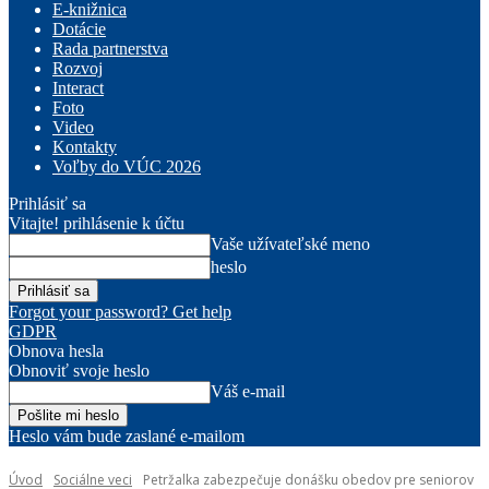
E-knižnica
Dotácie
Rada partnerstva
Rozvoj
Interact
Foto
Video
Kontakty
Voľby do VÚC 2026
Prihlásiť sa
Vitajte! prihlásenie k účtu
Vaše užívateľské meno
heslo
Forgot your password? Get help
GDPR
Obnova hesla
Obnoviť svoje heslo
Váš e-mail
Heslo vám bude zaslané e-mailom
Úvod
Sociálne veci
Petržalka zabezpečuje donášku obedov pre seniorov