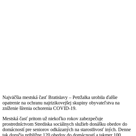
Najväčšia mestská časť Bratislavy – Petržalka urobila ďalšie
opatrenie na ochranu najrizikovejšej skupiny obyvateľstva na
zníženie šírenia ochorenia COVID-19.
Mestská časť pritom už niekoľko rokov zabezpečuje
prostredníctvom Strediska sociálnych služieb donášku obedov do
domácností pre seniorov odkázaných na starostlivosť iných. Denne
tak doručia približne 120 obedov do domácností a takmer 100