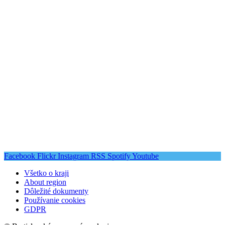
Facebook
Flickr
Instagram
RSS
Spotify
Youtube
Všetko o kraji
About region
Dôležité dokumenty
Používanie cookies
GDPR