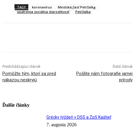
TAGY
koronavírus
Mestská časť Petržalka
opatrenia sociálna starostlivosť
Petržalka
Facebook
X
Linkedin
Tumblr
Predchádzajúci článok
Ďalší článok
Pomôžte tým, ktorí sa pred
Pošlite nám fotografie jarnej
nákazou neskryjú
prírody
Ďalšie články
Grécky týždeň v DSS a ZpS Kaštieľ
7. augusta 2026