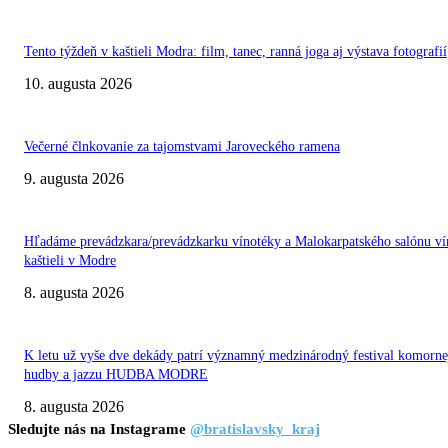
Tento týždeň v kaštieli Modra: film, tanec, ranná joga aj výstava fotografií
10. augusta 2026
Večerné člnkovanie za tajomstvami Jaroveckého ramena
9. augusta 2026
Hľadáme prevádzkara/prevádzkarku vínotéky a Malokarpatského salónu ví
kaštieli v Modre
8. augusta 2026
K letu už vyše dve dekády patrí významný medzinárodný festival komorne
hudby a jazzu HUDBA MODRE
8. augusta 2026
Sledujte nás na Instagrame
@bratislavsky_kraj