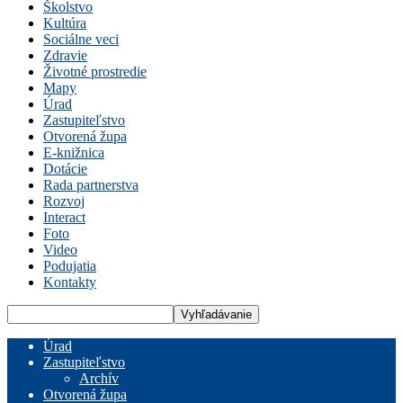
Školstvo
Kultúra
Sociálne veci
Zdravie
Životné prostredie
Mapy
Úrad
Zastupiteľstvo
Otvorená župa
E-knižnica
Dotácie
Rada partnerstva
Rozvoj
Interact
Foto
Video
Podujatia
Kontakty
Úrad
Zastupiteľstvo
Archív
Otvorená župa