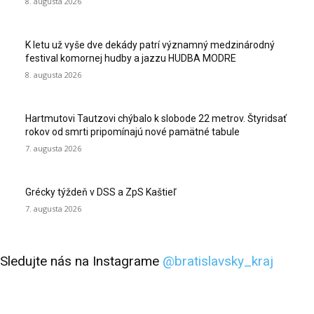
8. augusta 2026
K letu už vyše dve dekády patrí významný medzinárodný
festival komornej hudby a jazzu HUDBA MODRE
8. augusta 2026
Hartmutovi Tautzovi chýbalo k slobode 22 metrov. Štyridsať
rokov od smrti pripomínajú nové pamätné tabule
7. augusta 2026
Grécky týždeň v DSS a ZpS Kaštieľ
7. augusta 2026
Sledujte nás na Instagrame
@bratislavsky_kraj