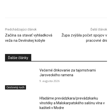
Facebook
X
Linkedin
Tumblr
Predchádzajúci článok
Ďalší článok
Začína sa stavať vyhliadková
Župa zvýšila počet spojov v
veža na Devínskej kobyle
pracovné dni
Ďalšie články
Večerné člnkovanie za tajomstvami
Jaroveckého ramena
9. augusta 2026
Cestovný ruch
Hľadáme prevádzkara/prevádzkarku
vínotéky a Malokarpatského salónu vína v
kaštieli v Modre