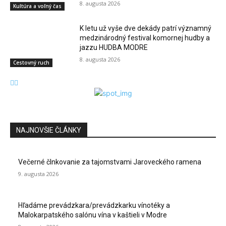
8. augusta 2026
Kultúra a voľný čas
K letu už vyše dve dekády patrí významný
medzinárodný festival komornej hudby a
jazzu HUDBA MODRE
8. augusta 2026
Cestovný ruch
NAJNOVŠIE ČLÁNKY
Večerné člnkovanie za tajomstvami Jaroveckého ramena
9. augusta 2026
Hľadáme prevádzkara/prevádzkarku vínotéky a
Malokarpatského salónu vína v kaštieli v Modre