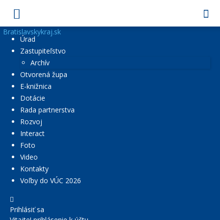
Bratislavskykraj.sk
Úrad
Zastupiteľstvo
Archív
Otvorená župa
E-knižnica
Dotácie
Rada partnerstva
Rozvoj
Interact
Foto
Video
Kontakty
Voľby do VÚC 2026
Prihlásiť sa
Vitajte! prihlásenie k účtu