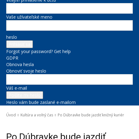
Vaše užívateľské meno
heslo
Forgot your password? Get help
GDPR
Obnova hesla
Obnoviť svoje heslo
Váš e-mail
Heslo vám bude zaslané e-mailom
Úvod
Kultúra a voľný čas
Po Dúbravke bude jazdiť knižný kuriér
Kultúra a voľný čas
Po Dúbravke bude jazdiť