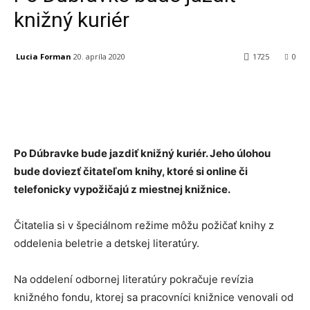
knižný kuriér
Lucia Forman
20. apríla 2020
1725
0
Facebook
X
Linkedin
Tumblr
Po Dúbravke bude jazdiť knižný kuriér. Jeho úlohou
bude doviezť čitateľom knihy, ktoré si online či
telefonicky vypožičajú z miestnej knižnice.
Čitatelia si v špeciálnom režime môžu požičať knihy z
oddelenia beletrie a detskej literatúry.
Na oddelení odbornej literatúry pokračuje revízia
knižného fondu, ktorej sa pracovníci knižnice venovali od