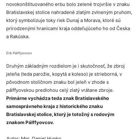
novokonštituovaného erbu bolo zelené trojvršie v znaku
Bratislavskej stolice nahradené zlatým zvlneným pruhom,
ktorý symbolizuje toky riek Dunaj a Morava, ktoré sú
prirodzenými hranicami kraja oddeľujúceho ho od Česka
a Rakúska.
Erb Pálffyovcov
Druhým základným rozdielom je i skutočnosť, že zbroj
jeleňa (teda parožie, kopytá a koleso) je strieborná, v
pôvodnom stoličnom znaku bol jeleň v zhode s
pálffyovskou predlohou celý zlatý vrátane zbroje.
Primárne vychádza teda znak Bratislavského
samosprávneho kraja z historického znaku
Bratislavskej stolice, ktorý je totožný s rodovým
znakom Pálffyovcov.
Autor: Mgr. Daniel Hupko