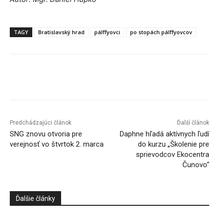
TAGY
Bratislavský hrad
pálffyovci
po stopách pálffyovcov
Facebook
X
Linkedin
Tumblr
Predchádzajúci článok
Ďalší článok
SNG znovu otvoria pre
Daphne hľadá aktívnych ľudí
verejnosť vo štvrtok 2. marca
do kurzu „Školenie pre
sprievodcov Ekocentra
Čunovo“
Ďalšie články