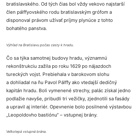
bratislavského. Od tých čias bol vždy vekovo najstarší
člen pálffyovského rodu bratislavským grófom a
disponoval právom užívať príjmy plynúce z tohto
bohatého panstva.
Výhľad na Bratislavu počas cesty k hradu.
Čo sa týka samotnej budovy hradu, významnú
rekonštrukciu zažila po roku 1629 po nájazdoch
tureckých vojst. Prebiehala v barokovom slohu
a dohliadal na ňu Pavol Pálffy ako vtedajší dedičný
kapitán hradu. Boli vymenené strechy, palác získal jedno
podlažie navyše, pribudli tri vežičky, zjednotili sa fasády
a upravil aj interiér. Opevnenie bolo posilnené výstavbou
„Leopoldovho bastiónu“ – vstupnej brány.
Veľkolepá vstupná brána.