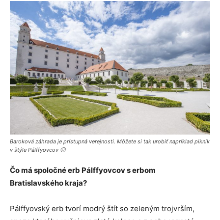
Baroková záhrada je prístupná verejnosti. Môžete si tak urobiť napríklad piknik
v štýle Pálffyovcov 🙂
Čo má spoločné erb Pálffyovcov s erbom
Bratislavského kraja?
Pálffyovský erb tvorí modrý štít so zeleným trojvrším,