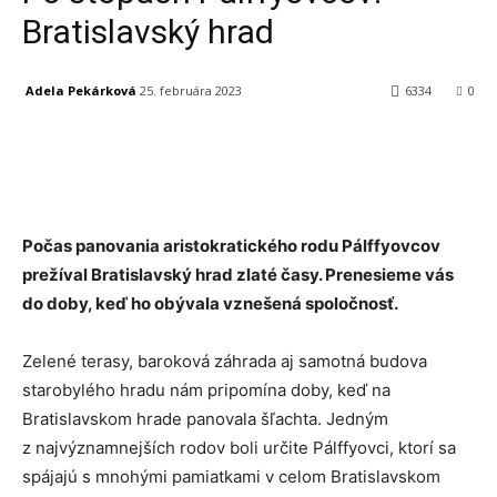
Bratislavský hrad
Adela Pekárková
25. februára 2023
6334
0
Facebook
X
Linkedin
Tumblr
Počas panovania aristokratického rodu Pálffyovcov
prežíval Bratislavský hrad zlaté časy. Prenesieme vás
do doby, keď ho obývala vznešená spoločnosť.
Zelené terasy, baroková záhrada aj samotná budova
starobylého hradu nám pripomína doby, keď na
Bratislavskom hrade panovala šľachta. Jedným
z najvýznamnejších rodov boli určite Pálffyovci, ktorí sa
spájajú s mnohými pamiatkami v celom Bratislavskom