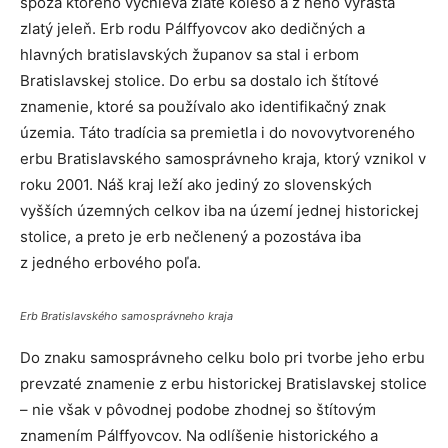
spoza ktorého vyčnieva zlaté koleso a z neho vyrastá
zlatý jeleň. Erb rodu Pálffyovcov ako dedičných a
hlavných bratislavských županov sa stal i erbom
Bratislavskej stolice. Do erbu sa dostalo ich štítové
znamenie, ktoré sa používalo ako identifikačný znak
územia. Táto tradícia sa premietla i do novovytvoreného
erbu Bratislavského samosprávneho kraja, ktorý vznikol v
roku 2001. Náš kraj leží ako jediný zo slovenských
vyšších územných celkov iba na území jednej historickej
stolice, a preto je erb nečlenený a pozostáva iba
z jedného erbového poľa.
Erb Bratislavského samosprávneho kraja
Do znaku samosprávneho celku bolo pri tvorbe jeho erbu
prevzaté znamenie z erbu historickej Bratislavskej stolice
– nie však v pôvodnej podobe zhodnej so štítovým
znamením Pálffyovcov. Na odlíšenie historického a