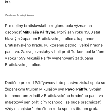
kraji.
Cesta na hradný kopec.
Pre dejiny bratislavského regiónu bola významná
osobnosť
Mikuláša Pálffyho
, ktorý sa v roku 1580 stal
hlavným županom Bratislavskej stolice a kapitánom
Bratislavského hradu, ku ktorému patrilo i veľké hradné
panstvo. Za svoje zásluhy v boji proti Turkom bol kráľom
v roku 1599 Mikuláš Pálffy vymenovaný za župana
Bratislavskej stolice.
Dedične pre rod Pálffyovcov toto panstvo získal spolu so
županským titulom Mikulášov syn
Pavol Pálffy
. Svojím
testamentom zriadil z Bratislavského hradného panstva
majetkový seniorát, čím rozhodol, že bude prechádzať
vždy na najstaršieho člena rodu spolu s titulom grófa