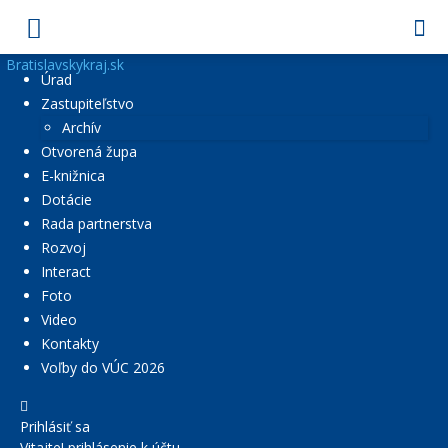
Bratislavskykraj.sk
Úrad
Zastupiteľstvo
Archív
Otvorená župa
E-knižnica
Dotácie
Rada partnerstva
Rozvoj
Interact
Foto
Video
Kontakty
Voľby do VÚC 2026
Prihlásiť sa
Vitajte! prihlásenie k účtu