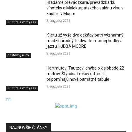
Hľadáme prevádzkara/prevádzkarku
vínotéky a Malokarpatského salónu vína v
kaštieli v Modre
8. augusta 2026
Kultúra a voľný čas
K letu už vyše dve dekády patrí významný
medzinárodný festival komornej hudby a
jazzu HUDBA MODRE
8. augusta 2026
Cestovný ruch
Hartmutovi Tautzovi chýbalo k slobode 22
metrov. Štyridsať rokov od smrti
pripomínajú nové pamätné tabule
7. augusta 2026
Kultúra a voľný čas
NAJNOVŠIE ČLÁNKY