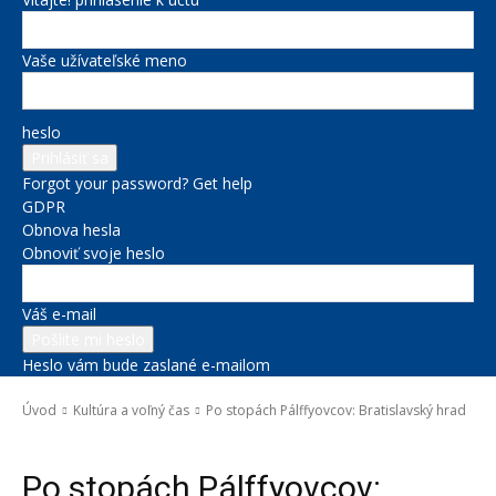
Vaše užívateľské meno
heslo
Forgot your password? Get help
GDPR
Obnova hesla
Obnoviť svoje heslo
Váš e-mail
Heslo vám bude zaslané e-mailom
Úvod
Kultúra a voľný čas
Po stopách Pálffyovcov: Bratislavský hrad
Kultúra a voľný čas
Správy na titulke
Po stopách Pálffyovcov: