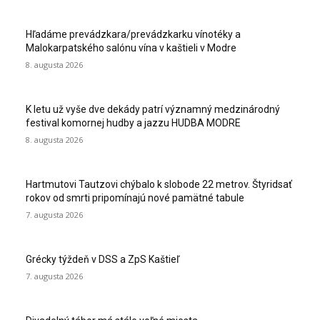
Hľadáme prevádzkara/prevádzkarku vínotéky a
Malokarpatského salónu vína v kaštieli v Modre
8. augusta 2026
K letu už vyše dve dekády patrí významný medzinárodný
festival komornej hudby a jazzu HUDBA MODRE
8. augusta 2026
Hartmutovi Tautzovi chýbalo k slobode 22 metrov. Štyridsať
rokov od smrti pripomínajú nové pamätné tabule
7. augusta 2026
Grécky týždeň v DSS a ZpS Kaštieľ
7. augusta 2026