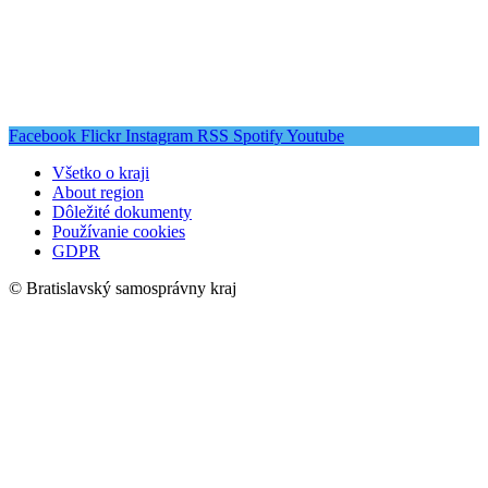
Facebook
Flickr
Instagram
RSS
Spotify
Youtube
Všetko o kraji
About region
Dôležité dokumenty
Používanie cookies
GDPR
© Bratislavský samosprávny kraj