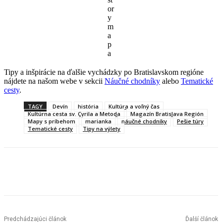
or
y
m
a
p
a
Tipy a inšpirácie na ďalšie vychádzky po Bratislavskom regióne
nájdete na našom webe v sekcii
Náučné chodníky
alebo
Tematické
cesty
.
TAGY
Devín
história
Kultúra a voľný čas
Kultúrna cesta sv. Cyrila a Metoda
Magazín Bratislava Región
Mapy s príbehom
marianka
náučné chodníky
Pešie túry
Tematické cesty
Tipy na výlety
Facebook
X
Linkedin
Tumblr
Predchádzajúci článok
Ďalší článok