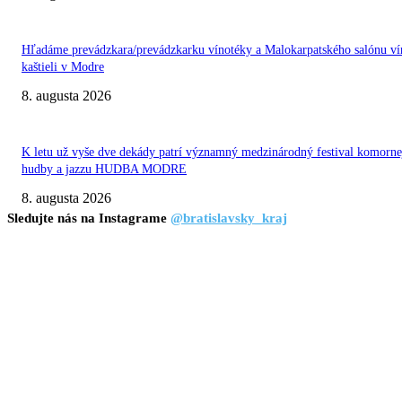
Hľadáme prevádzkara/prevádzkarku vínotéky a Malokarpatského salónu ví
kaštieli v Modre
8. augusta 2026
K letu už vyše dve dekády patrí významný medzinárodný festival komorne
hudby a jazzu HUDBA MODRE
8. augusta 2026
Sledujte nás na Instagrame
@bratislavsky_kraj