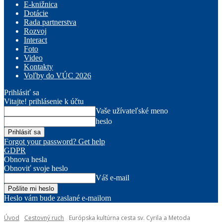
E-knižnica
Dotácie
Rada partnerstva
Rozvoj
Interact
Foto
Video
Kontakty
Voľby do VÚC 2026
Prihlásiť sa
Vitajte! prihlásenie k účtu
Vaše užívateľské meno
heslo
Forgot your password? Get help
GDPR
Obnova hesla
Obnoviť svoje heslo
Váš e-mail
Heslo vám bude zaslané e-mailom
Úvod
Cestovný ruch
Európska kultúrna cesta sv. Cyrila a Metoda