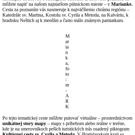
môžete napiť na našom najstaršom pútnickom mieste – v
Marianke.
Cesta za poznaním vás nasmeruje k najväčšiemu chrámu regiónu –
Katedrále sv. Martina, Kostolu sv. Cyrila a Metoda, na Kalváriu, k
hradisku Neštich aj k menším a často málo známym pamiatkam.
M
ar
ia
n
k
a,
fo
to
:
m
-
A
R
K
Po tejto tematickej ceste môžete putovať virtuálne – prostredníctvom
unikátnej story mapy
– mapy s príbehom alebo reálne v teréne,
kde je na smerovníkoch peších turistických trás osadený piktogram
Kultúrnej cesty sv. Cyrila a Metoda.
V Bratislavskom kraji sa