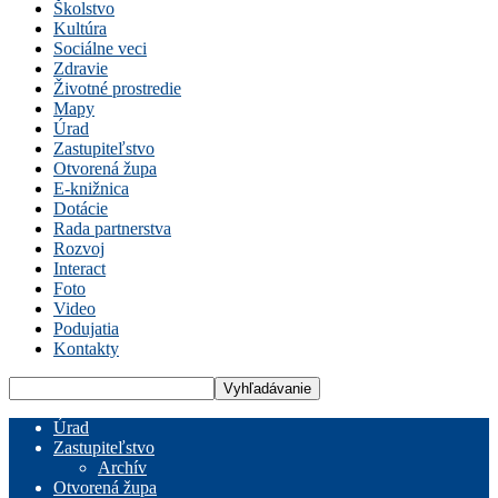
Školstvo
Kultúra
Sociálne veci
Zdravie
Životné prostredie
Mapy
Úrad
Zastupiteľstvo
Otvorená župa
E-knižnica
Dotácie
Rada partnerstva
Rozvoj
Interact
Foto
Video
Podujatia
Kontakty
Úrad
Zastupiteľstvo
Archív
Otvorená župa