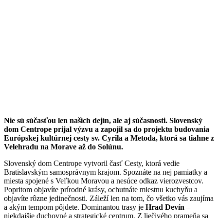
Nie sú súčasťou len našich dejín, ale aj súčasnosti. Slovenský
dom Centrope prijal výzvu a zapojil sa do projektu budovania
Európskej kultúrnej cesty sv. Cyrila a Metoda, ktorá sa tiahne z
Velehradu na Morave až do Solúnu.
Slovenský dom Centrope vytvoril časť Cesty, ktorá vedie
Bratislavským samosprávnym krajom. Spoznáte na nej pamiatky a
miesta spojené s Veľkou Moravou a nesúce odkaz vierozvestcov.
Popritom objavíte prírodné krásy, ochutnáte miestnu kuchyňu a
objavíte rôzne jedinečnosti. Záleží len na tom, čo všetko vás zaujíma
a akým tempom pôjdete. Dominantou trasy je
Hrad Devín
–
niekdajšie duchovné a strategické centrum. Z liečivého prameňa sa