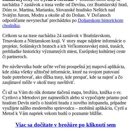
nachádza 7 zastávok a trasa vedie od Devína, cez Bratislavský hrad,
Dóm sv. Martina, Marianku, Slovanské hradisko Neštich nad
Svätým Jurom, Modru a okolie až do Dolian. V Doľanoch
odporúčame nevynechať prechádzku po
Dolianskom historickom
chodníku
.
Celkom sa na trase nachádza 24 zastávok v Bratislavskom,
Trnavskom a Nitrianskom kraji. V story mape nájdete informácie o
projekte, Solúnskych bratoch a ich Veľkomoravskej misii, trasách,
prehliadke historicky významných miest, Európskej kultúrnej ceste
či partneroch.
Pre návštevníka bude určite veľmi prospešná jej mapová aplikácia,
kde získa všetky užitočné informácie, ktoré na svojom putovaní
bude potrebovať, ako dĺžka trasy, kde prespať, kde sa najesť a čo
zaujímavé môže v okolí trasy navštíviť.
Či už sa Vám do rúk dostane tlačená mapa, brožúra, knižka o sv.
Cyrilovi a Metodovi pre najmenších alebo si vypočujete priamo pod
hradom Devín niečo o histórii hradu z nového infopanelu, prípadne
využijete nášho moderného sprievodcu – mobilnú aplikáciu, Cyril a
Metod k Vám napriek vekom budú o poznanie bližšie.
Viac sa dočítate v brožúre po kliknutí sem