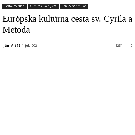
Cestovný ruch
Kultúra a voľný čas
Správy na titulke
Európska kultúrna cesta sv. Cyrila a
Metoda
Ján Mitáč
4. júla 2021
6231
0
Facebook
X
Linkedin
Tumblr