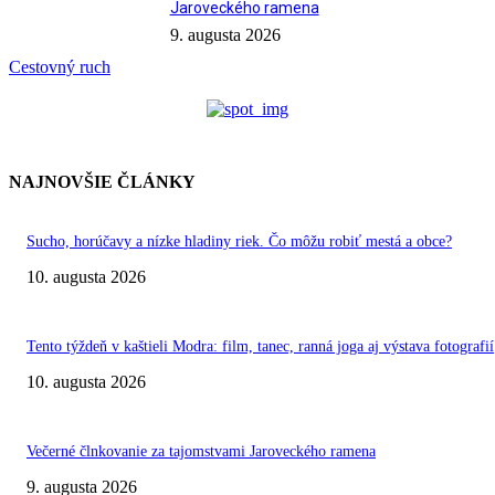
Jaroveckého ramena
9. augusta 2026
Cestovný ruch
NAJNOVŠIE ČLÁNKY
Sucho, horúčavy a nízke hladiny riek. Čo môžu robiť mestá a obce?
10. augusta 2026
Tento týždeň v kaštieli Modra: film, tanec, ranná joga aj výstava fotografií
10. augusta 2026
Večerné člnkovanie za tajomstvami Jaroveckého ramena
9. augusta 2026