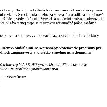
záhrady
. Na budove kaštieľa bola zrealizovaná kompletná výmena
prvkami. Strecha bola tepelne zaizolovaná a osadili sa do nej nové
talácie, vody a kúrenia. Vytvorí sa tu administratívna a ubytovacia
ici. V záverečnej etape sa realizovali reštauračné práce, fasády a
ne, krovín a stromov, vybudovanie jazierka či drobnej architektúry
é územie. Slúžiť bude na workshopy, vzdelávacie programy pre
rodných zaujímavostí, a to všetko v spolupráci s domácimi
) a Interreg V-A SK-HU (www.skhu.eu). Financovanie je
 SR a 5 % tvorí spolufinancovanie BSK.
o
Kaštieľ v Čunove