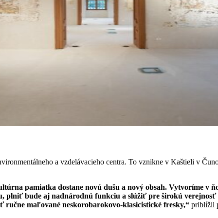
nvironmentálneho a vzdelávacieho centra. To vznikne v Kaštieli v Čun
ltúrna pamiatka dostane novú dušu a nový obsah. Vytvoríme v ňo
u, plniť bude aj nadnárodnú funkciu a slúžiť pre širokú verejnos
iť ručne maľované neskorobarokovo-klasicistické fresky,“
priblíži