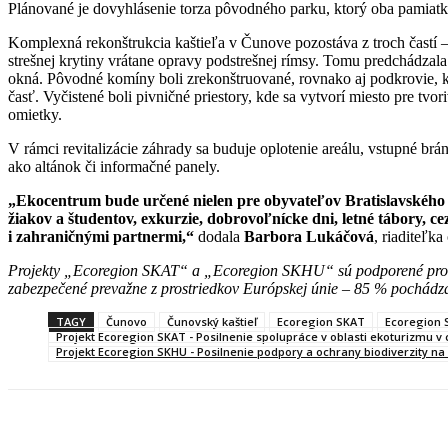
Plánované je dovyhlásenie torza pôvodného parku, ktorý oba pamiatk
Komplexná rekonštrukcia kaštieľa v Čunove pozostáva z troch častí
strešnej krytiny vrátane opravy podstrešnej rímsy. Tomu predchádza
okná. Pôvodné komíny boli zrekonštruované, rovnako aj podkrovie, kd
časť. Vyčistené boli pivničné priestory, kde sa vytvorí miesto pre tvo
omietky.
V rámci revitalizácie záhrady sa buduje oplotenie areálu, vstupné brá
ako altánok či informačné panely.
„Ekocentrum bude určené nielen pre obyvateľov Bratislavského 
žiakov a študentov, exkurzie, dobrovoľnícke dni, letné tábory, ce
i zahraničnými partnermi,“
dodala
Barbora Lukáčová
, riaditeľk
Projekty „Ecoregion SKAT“ a „Ecoregion SKHU“ sú podporené prost
zabezpečené prevažne z prostriedkov Európskej únie –
85 % pochádza 
TAGY
Čunovo
Čunovský kaštieľ
Ecoregion SKAT
Ecoregion
Projekt Ecoregion SKAT - Posilnenie spolupráce v oblasti ekoturizmu 
Projekt Ecoregion SKHU - Posilnenie podpory a ochrany biodiverzity 
Facebook
X
Linkedin
Tumblr