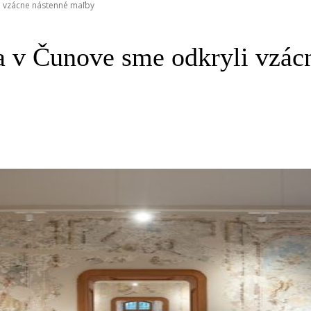
i vzácne nástenné maľby
ľa v Čunove sme odkryli vzá