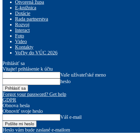
Otvorená župa
E-knižnica
Dotácie
Rada partnerstva
Rozvoj
Interact
Foto
Video
Kontakty
Voľby do VÚC 2026
Prihlásiť sa
Vitajte! prihlásenie k účtu
Vaše užívateľské meno
heslo
Forgot your password? Get help
GDPR
Obnova hesla
Obnoviť svoje heslo
Váš e-mail
Heslo vám bude zaslané e-mailom