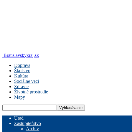
Bratislavskykraj.sk
Doprava
Školstvo
Kultúra
Sociálne veci
Zdravie
Životné prostredie
Mapy
Úrad
Zastupiteľstvo
Archív