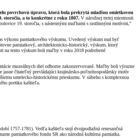
ielu povrchovú úpravu, ktorá bola prekrytá mladšou omietkovou
 storočia, a to konkrétne z roku 1807.
V nárožnej tretej miestnosti
polovice 19. storočia, s nástennými maľbami s rastlinnými motívmi,“
počas výkonu pamiatkového výskumu. Uvedený výskum mal byť
tovne pamiatkový, architektonicko-historický, výskum, ktorý
osti na tento výskum boli maľby v roku 2018 podrobené
zentácie muzeálnych diel odborne zakonzervované. Maľby boli výrazne
e jasne čitateľný prevládajúci krajinársko-poľnohospodársky motív
ďalšiemu umelecko-historickému prieskumu. V súbehu s komplexnou
ého portiku kaštieľa.
 období 1757-1781). Vedľa kaštieľa stojí dvojpodlažná renesančná
zname pamiatkového fondu SR ako národná kultúrna pamiatka.