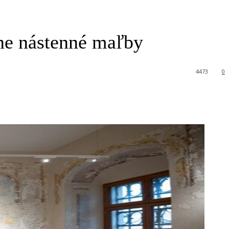
cne nástenné maľby
4473
0