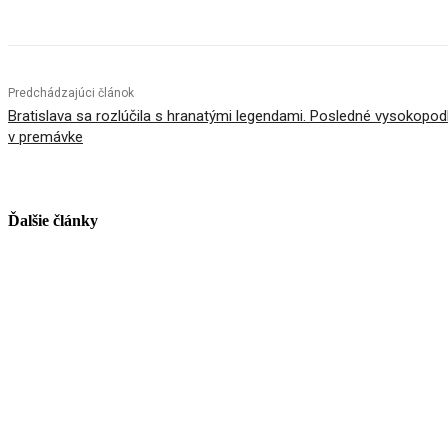
Predchádzajúci článok
Bratislava sa rozlúčila s hranatými legendami. Posledné vysokopodl
v premávke
Ďalšie články