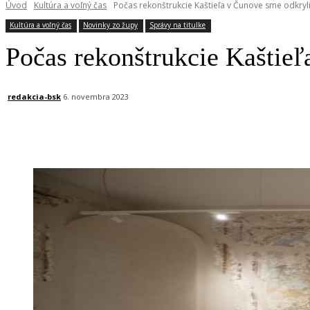
Úvod
Kultúra a voľný čas
Počas rekonštrukcie Kaštieľa v Čunove sme odkryl
Kultúra a voľný čas
Novinky zo župy
Správy na titulke
Počas rekonštrukcie Kaštie
redakcia-bsk
6. novembra 2023
Facebook
X
Linkedin
Tumblr