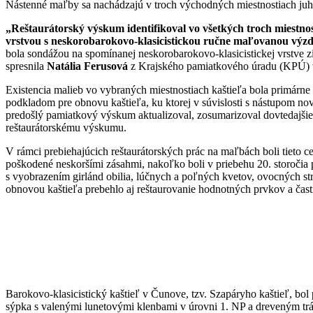
Nástenné maľby sa nachádzajú v troch východných miestnostiach juho
„Reštaurátorský výskum identifikoval vo všetkých troch miestn
vrstvou s neskorobarokovo-klasicistickou ručne maľovanou výzdo
bola sondážou na spomínanej neskorobarokovo-klasicistickej vrstve zi
spresnila
Natália Ferusová
z Krajského pamiatkového úradu (KPÚ) v
Existencia malieb vo vybraných miestnostiach kaštieľa bola primá
podkladom pre obnovu kaštieľa, ku ktorej v súvislosti s nástupom n
predošlý pamiatkový výskum aktualizoval, zosumarizoval dovtedajšie
reštaurátorskému výskumu.
V rámci prebiehajúcich reštaurátorských prác na maľbách boli tieto
poškodené neskoršími zásahmi, nakoľko boli v priebehu 20. storočia 
s vyobrazením girlánd obilia, lúčnych a poľných kvetov, ovocných 
obnovou kaštieľa prebehlo aj reštaurovanie hodnotných prvkov a čast
Barokovo-klasicistický kaštieľ v Čunove, tzv. Szapáryho kaštieľ, bol 
sýpka s valenými lunetovými klenbami v úrovni 1. NP a dreveným t