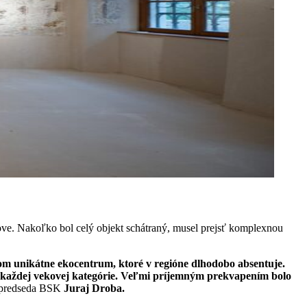
ove. Nakoľko bol celý objekt schátraný, musel prejsť komplexnou
m unikátne ekocentrum, ktoré v regióne dlhodobo absentuje.
ť každej vekovej kategórie. Veľmi príjemným prekvapením bolo
l predseda BSK
Juraj Droba.