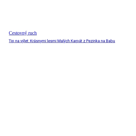
Cestovný ruch
Tip na výlet: Krásnymi lesmi Malých Karpát z Pezinka na Babu