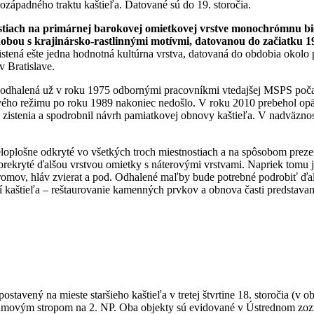
západného traktu kaštieľa. Datované sú do 19. storočia.
ostiach na primárnej barokovej omietkovej vrstve monochrómnu b
bou s krajinársko-rastlinnými motívmi, datovanou do začiatku 19.
stená ešte jedna hodnotná kultúrna vrstva, datovaná do obdobia okolo 
 Bratislave.
rne odhalená už v roku 1975 odbornými pracovníkmi vtedajšej MSPS 
ového režimu po roku 1989 nakoniec nedošlo. V roku 2010 prebehol opä
 zistenia a spodrobnil návrh pamiatkovej obnovy kaštieľa. V nadväzn
 celoplošne odkryté vo všetkých troch miestnostiach a na spôsobom pre
prekryté ďalšou vrstvou omietky s náterovými vrstvami. Napriek tomu j
stromov, hláv zvierat a pod. Odhalené maľby bude potrebné podrobiť 
í kaštieľa – reštaurovanie kamenných prvkov a obnova časti predstavan
postavený na mieste staršieho kaštieľa v tretej štvrtine 18. storočia (v
rámovým stropom na 2. NP. Oba objekty sú evidované v Ústrednom zo