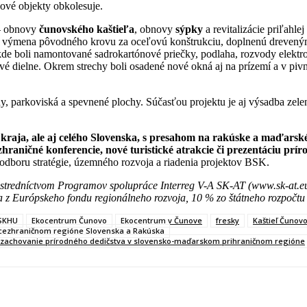
ové objekty obkolesuje.
 – obnovy
čunovského kaštieľa
, obnovy
sýpky
a revitalizácie priľahlej
la výmena pôvodného krovu za oceľovú konštrukciu, doplnenú drevenými 
e boli namontované sadrokartónové priečky, podlaha, rozvody elektroinš
rivé dielne. Okrem strechy boli osadené nové okná aj na prízemí a v pivn
ny, parkoviská a spevnené plochy. Súčasťou projektu je aj výsadba zele
kraja, ale aj celého Slovenska, s presahom na rakúske a maďarsk
zhraničné konferencie, nové turistické atrakcie či prezentáciu prí
a odboru stratégie, územného rozvoja a riadenia projektov BSK.
redníctvom Programov spolupráce Interreg V-A SK-AT (www.sk-at.eu
z Európskeho fondu regionálneho rozvoja, 10 % zo štátneho rozpočtu
 SKHU
Ekocentrum Čunovo
Ekocentrum v Čunove
fresky
Kaštieľ Čunov
v cezhraničnom regióne Slovenska a Rakúska
na zachovanie prírodného dedičstva v slovensko-maďarskom prihraničnom regióne