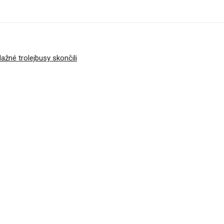
ažné trolejbusy skončili