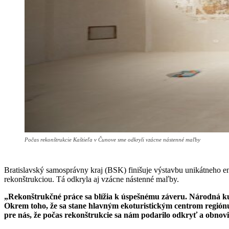
Počas rekonštrukcie Kaštieľa v Čunove sme odkryli vzácne nástenné maľby
Bratislavský samosprávny kraj (BSK) finišuje výstavbu unikátneho e
rekonštrukciou. Tá odkryla aj vzácne nástenné maľby.
„Rekonštrukčné práce sa blížia k úspešnému záveru. Národná ku
Okrem toho, že sa stane hlavným ekoturistickým centrom región
pre nás, že počas rekonštrukcie sa nám podarilo odkryť a obnov