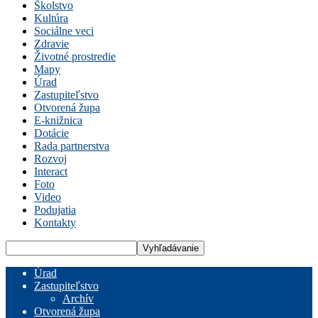
Školstvo
Kultúra
Sociálne veci
Zdravie
Životné prostredie
Mapy
Úrad
Zastupiteľstvo
Otvorená župa
E-knižnica
Dotácie
Rada partnerstva
Rozvoj
Interact
Foto
Video
Podujatia
Kontakty
Úrad
Zastupiteľstvo
Archív
Otvorená župa