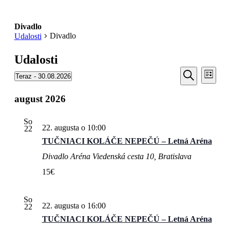
Divadlo
Divadlo
Udalosti
Udalosti
Udalosti
Udal
Teraz
 - 
30.08.2026
Zoznam
Navi
Search
Vyberte
Vyhľadať
Zobr
dátum.
august 2026
and
Views
So
Navigati
22. augusta o 10:00
22
TUČNIACI KOLÁČE NEPEČÚ – Letná Aréna
Divadlo Aréna
Viedenská cesta 10, Bratislava
15€
So
22. augusta o 16:00
22
TUČNIACI KOLÁČE NEPEČÚ – Letná Aréna