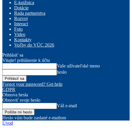
E-knižnica
Dotácie
Rada partnerstva
Rozvoj
Interact
Foto
Video
Kontakty
Voľby do VÚC 2026
Prihlásiť sa
Vitajte! prihlásenie k účtu
Vaše užívateľské meno
heslo
Forgot your password? Get help
GDPR
Obnova hesla
Obnoviť svoje heslo
Váš e-mail
Heslo vám bude zaslané e-mailom
Úvod