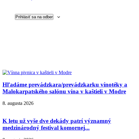
Prihlásiť sa na odber
Hľadáme prevádzkara/prevádzkarku vínotéky a
Malokarpatského salónu vína v kaštieli v Modre
8. augusta 2026
K letu už vyše dve dekády patrí významný
medzinárodný festival komornej...