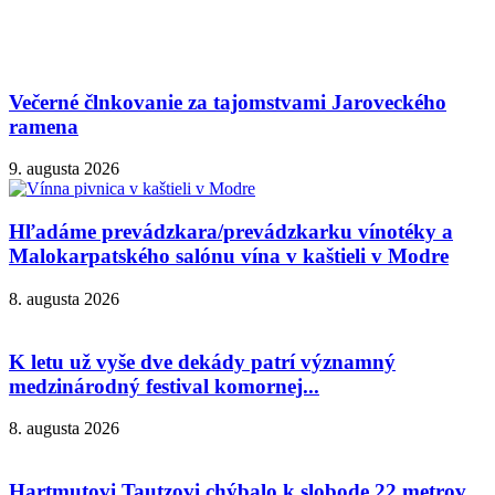
Večerné člnkovanie za tajomstvami Jaroveckého
ramena
9. augusta 2026
Hľadáme prevádzkara/prevádzkarku vínotéky a
Malokarpatského salónu vína v kaštieli v Modre
8. augusta 2026
K letu už vyše dve dekády patrí významný
medzinárodný festival komornej...
8. augusta 2026
Hartmutovi Tautzovi chýbalo k slobode 22 metrov.