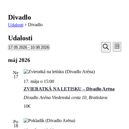
Divadlo
Divadlo
Udalosti
Udalosti
Udalosti
Udal
17.05.2026
 - 
10.08.2026
Zoznam
Navi
Search
Vyberte
Vyhľadať
Zobr
dátum.
máj 2026
and
Views
Ne
Navigati
17
17. mája o 15:00
ZVIERATKÁ NA LETISKU – Divadlo Aréna
Divadlo Aréna
Viedenská cesta 10, Bratislava
10€
Po
18