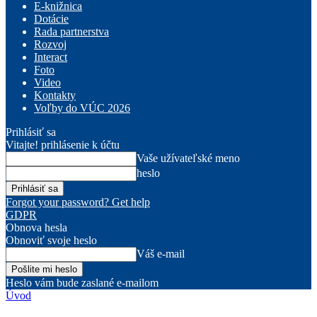
E-knižnica
Dotácie
Rada partnerstva
Rozvoj
Interact
Foto
Video
Kontakty
Voľby do VÚC 2026
Prihlásiť sa
Vitajte! prihlásenie k účtu
Vaše užívateľské meno
heslo
Forgot your password? Get help
GDPR
Obnova hesla
Obnoviť svoje heslo
Váš e-mail
Heslo vám bude zaslané e-mailom
Úvod