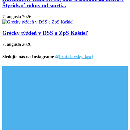
Štyridsať rokov od smrti...
7. augusta 2026
Grécky týždeň v DSS a ZpS Kaštieľ
7. augusta 2026
Sledujte nás na Instagrame
@bratislavsky_kraj