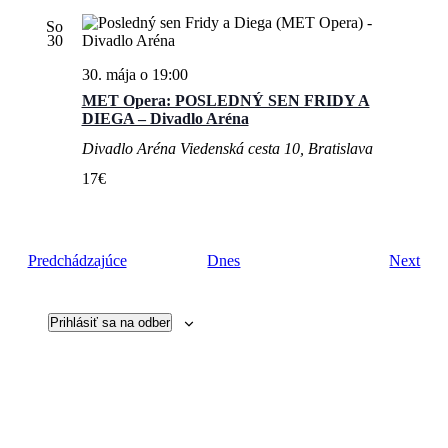
So
30
30. mája o 19:00
MET Opera: POSLEDNÝ SEN FRIDY A
DIEGA – Divadlo Aréna
Divadlo Aréna
Viedenská cesta 10, Bratislava
17€
Udalosti
Udal
Predchádzajúce
Dnes
Next
Prihlásiť sa na odber