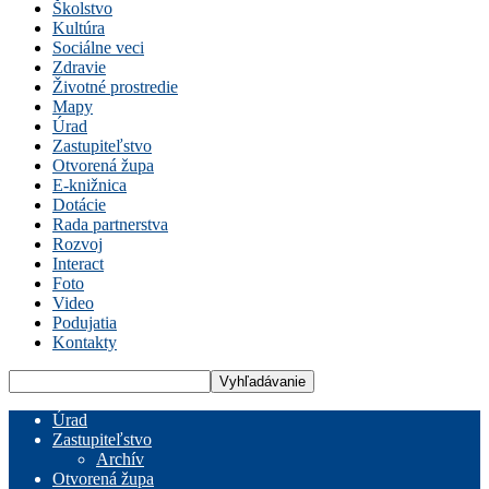
Školstvo
Kultúra
Sociálne veci
Zdravie
Životné prostredie
Mapy
Úrad
Zastupiteľstvo
Otvorená župa
E-knižnica
Dotácie
Rada partnerstva
Rozvoj
Interact
Foto
Video
Podujatia
Kontakty
Úrad
Zastupiteľstvo
Archív
Otvorená župa