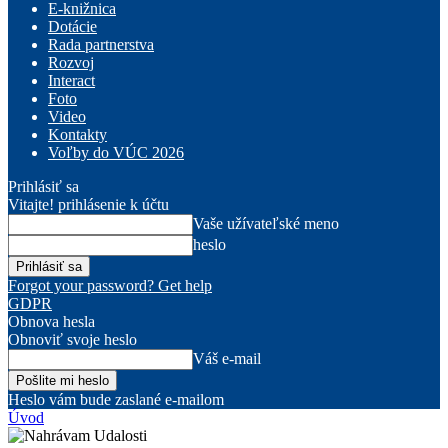
E-knižnica
Dotácie
Rada partnerstva
Rozvoj
Interact
Foto
Video
Kontakty
Voľby do VÚC 2026
Prihlásiť sa
Vitajte! prihlásenie k účtu
Vaše užívateľské meno
heslo
Forgot your password? Get help
GDPR
Obnova hesla
Obnoviť svoje heslo
Váš e-mail
Heslo vám bude zaslané e-mailom
Úvod