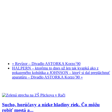
«
Revízor – Divadlo ASTORKA Korzo´90
HALPERN – ktorému to dnes už len tak kvapká ako z
pokazeného kohútika a JOHNSON – ktorý si dal prepláchnuť
aparatúru – Divadlo ASTORKA Korzo´90
»
Sucho, horúčavy a nízke hladiny riek. Čo môžu
robiť mestá a...