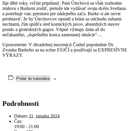
žije dlhé roky, veľmi pripútaný. Pani Útechová sa však rozhodne
zmluvu s Burkem zrušiť, pretože ide vydávať svoju dcéru Svetlanu
a potrebuje viac priestoru pre nádejného zaťa. Burke si ale nevie
predstaviť, že by Útechovcov opustil a bráni sa odchodu zubami-
nechtami, čím spúšťa sled komických javov, absurdných stavov
postáv a groteskných gagov. Vtipné výstupy ústia až do
nečakaného, „úspešného konca zamotanej situácie“…
Upozornenie: V divadelnej inscenácii Čudné popoludnie Dr.
Zvonka Burkeho sa na scéne FAJČÍ a používajú sa EXPRESÍVNE
VÝRAZY.
Pridať do kalendára
Podrobnosti
Dátum:
11. januára 2024
Čas:
19:00 - 21:00