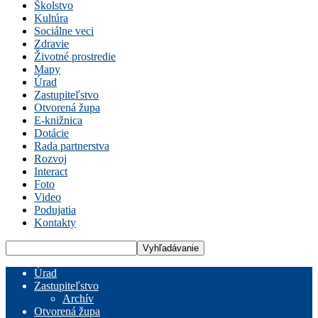
Školstvo
Kultúra
Sociálne veci
Zdravie
Životné prostredie
Mapy
Úrad
Zastupiteľstvo
Otvorená župa
E-knižnica
Dotácie
Rada partnerstva
Rozvoj
Interact
Foto
Video
Podujatia
Kontakty
Úrad
Zastupiteľstvo
Archív
Otvorená župa