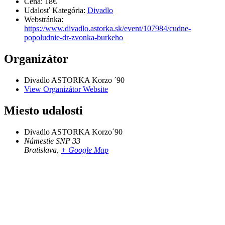
Cena:
18€
Udalosť Kategória:
Divadlo
Webstránka:
https://www.divadlo.astorka.sk/event/107984/cudne-
popoludnie-dr-zvonka-burkeho
Organizátor
Divadlo ASTORKA Korzo ´90
View Organizátor Website
Miesto udalosti
Divadlo ASTORKA Korzo´90
Námestie SNP 33
Bratislava
,
+ Google Map