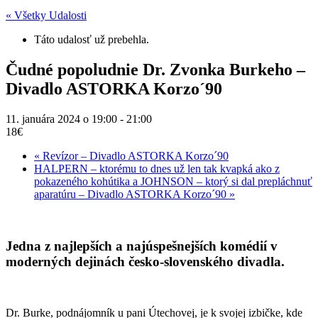
« Všetky Udalosti
Táto udalosť už prebehla.
Čudné popoludnie Dr. Zvonka Burkeho –
Divadlo ASTORKA Korzo´90
11. januára 2024 o 19:00
-
21:00
18€
«
Revízor – Divadlo ASTORKA Korzo´90
HALPERN – ktorému to dnes už len tak kvapká ako z
pokazeného kohútika a JOHNSON – ktorý si dal prepláchnuť
aparatúru – Divadlo ASTORKA Korzo´90
»
Jedna z najlepších a najúspešnejších komédií v
moderných dejinách česko-slovenského divadla.
Dr. Burke, podnájomník u pani Útechovej, je k svojej izbičke, kde