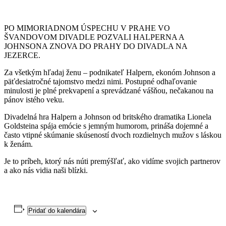
PO MIMORIADNOM ÚSPECHU V PRAHE VO
ŠVANDOVOM DIVADLE POZVALI HALPERNA A
JOHNSONA ZNOVA DO PRAHY DO DIVADLA NA
JEZERCE.
Za všetkým hľadaj ženu – podnikateľ Halpern, ekonóm Johnson a
päťdesiatročné tajomstvo medzi nimi. Postupné odhaľovanie
minulosti je plné prekvapení a sprevádzané vášňou, nečakanou na
pánov istého veku.
Divadelná hra Halpern a Johnson od britského dramatika Lionela
Goldsteina spája emócie s jemným humorom, prináša dojemné a
často vtipné skúmanie skúseností dvoch rozdielnych mužov s láskou
k ženám.
Je to príbeh, ktorý nás núti premýšľať, ako vidíme svojich partnerov
a ako nás vidia naši blízki.
Pridať do kalendára