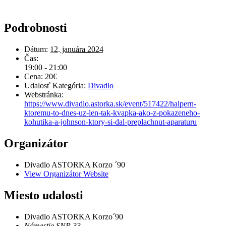
Podrobnosti
Dátum:
12. januára 2024
Čas:
19:00 - 21:00
Cena:
20€
Udalosť Kategória:
Divadlo
Webstránka:
https://www.divadlo.astorka.sk/event/517422/halpern-
ktoremu-to-dnes-uz-len-tak-kvapka-ako-z-pokazeneho-
kohutika-a-johnson-ktory-si-dal-preplachnut-aparaturu
Organizátor
Divadlo ASTORKA Korzo ´90
View Organizátor Website
Miesto udalosti
Divadlo ASTORKA Korzo´90
Námestie SNP 33