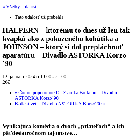
« Všetky Udalosti
Táto udalosť už prebehla.
HALPERN – ktorému to dnes už len tak
kvapká ako z pokazeného kohútika a
JOHNSON – ktorý si dal prepláchnuť
aparatúru – Divadlo ASTORKA Korzo
´90
12. januára 2024 o 19:00
-
21:00
20€
«
Čudné popoludnie Dr. Zvonka Burkeho – Divadlo
ASTORKA Korzo´90
Kollektivet – Divadlo ASTORKA Korzo´90
»
Vynikajúca komédia o dvoch „priateľoch“ a ich
päťdesiatročnom tajomstve…