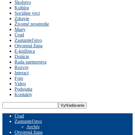
Školstvo
Kultúra
Sociálne veci
Zdravie
Životné prostredie
Mapy
Úrad
Zastupiteľstvo
Otvorená župa
E-knižnica
Dotácie
Rada partnerstva
Rozvoj
Interact
Foto
Video
Podujatia
Kontakty
Úrad
Zastupiteľstvo
Archív
Otvorená župa