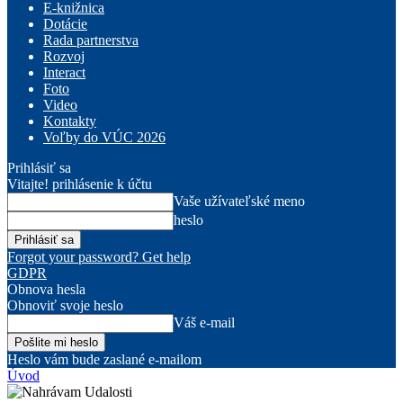
E-knižnica
Dotácie
Rada partnerstva
Rozvoj
Interact
Foto
Video
Kontakty
Voľby do VÚC 2026
Prihlásiť sa
Vitajte! prihlásenie k účtu
Vaše užívateľské meno
heslo
Forgot your password? Get help
GDPR
Obnova hesla
Obnoviť svoje heslo
Váš e-mail
Heslo vám bude zaslané e-mailom
Úvod