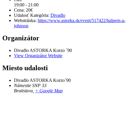
19:00 - 21:00
Cena:
20€
Udalosť Kategória:
Divadlo
Webstránka:
https://www.astorka.sk/event/517422/halpern-a-
johnson
Organizátor
Divadlo ASTORKA Korzo ´90
View Organizátor Website
Miesto udalosti
Divadlo ASTORKA Korzo´90
Námestie SNP 33
Bratislava
,
+ Google Map