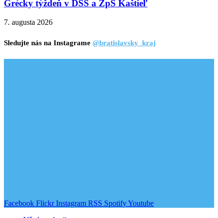
Grécky týždeň v DSS a ZpS Kaštieľ
7. augusta 2026
Sledujte nás na Instagrame
@bratislavsky_kraj
Facebook
Flickr
Instagram
RSS
Spotify
Youtube