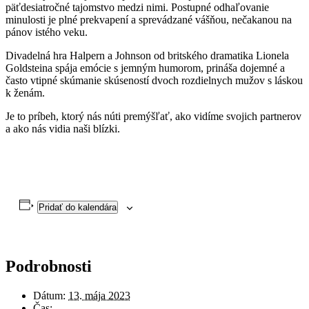
päťdesiatročné tajomstvo medzi nimi. Postupné odhaľovanie
minulosti je plné prekvapení a sprevádzané vášňou, nečakanou na
pánov istého veku.
Divadelná hra Halpern a Johnson od britského dramatika Lionela
Goldsteina spája emócie s jemným humorom, prináša dojemné a
často vtipné skúmanie skúseností dvoch rozdielnych mužov s láskou
k ženám.
Je to príbeh, ktorý nás núti premýšľať, ako vidíme svojich partnerov
a ako nás vidia naši blízki.
Pridať do kalendára
Podrobnosti
Dátum:
13. mája 2023
Čas: