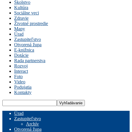
Školstvo
Kultúra
Sociálne veci
Zdravie
Životné prostredie
Mapy
Úrad
Zastupiteľstvo
Otvorená župa
E-knižnica
Dotácie
Rada partnerstva
Rozvoj
Interact
Foto
Video
Podujatia
Kontakty
Úrad
Zastupiteľstvo
Archív
Otvorená župa