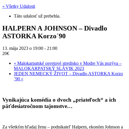
« Všetky Udalosti
Táto udalosť už prebehla.
HALPERN A JOHNSON – Divadlo
ASTORKA Korzo´90
13. mája 2023 o 19:00
-
21:00
20€
«
Malokarpatské osvetové stredisko v Modre Vás pozýva –
MALOKARPATSKÝ SLÁVIK 2023
JEDEN NEMECKÝ ŽIVOT – Divadlo ASTORKA Korzo
´90
»
Vynikajúca komédia o dvoch „priateľoch“ a ich
päťdesiatročnom tajomstve…
Za všetkým hľadaj ženu – podnikateľ Halpern, ekonóm Johnson a