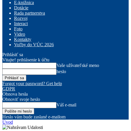
E-knižnica
Dotácie
Rada partnerstva
Rozvoj
Interact
Foto
Video
Kontakty
Voľby do VÚC 2026
Prihlásiť sa
Vitajte! prihlásenie k účtu
Vaše užívateľské meno
heslo
Forgot your password? Get help
GDPR
Obnova hesla
Obnoviť svoje heslo
Váš e-mail
Heslo vám bude zaslané e-mailom
Úvod