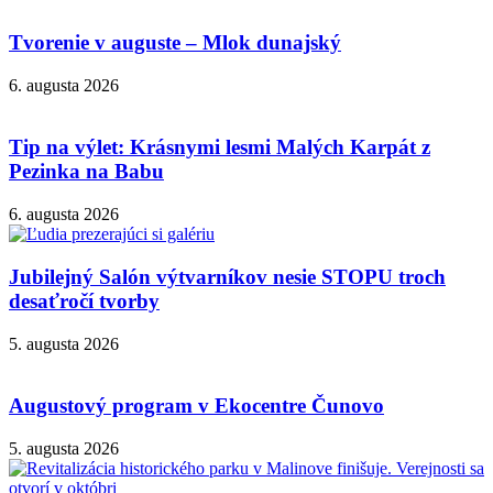
Tvorenie v auguste – Mlok dunajský
6. augusta 2026
Tip na výlet: Krásnymi lesmi Malých Karpát z
Pezinka na Babu
6. augusta 2026
Jubilejný Salón výtvarníkov nesie STOPU troch
desaťročí tvorby
5. augusta 2026
Augustový program v Ekocentre Čunovo
5. augusta 2026