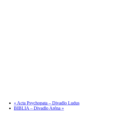
«
Acta Psychopata – Divadlo Ludus
BIBLIA – Divadlo Aréna
»