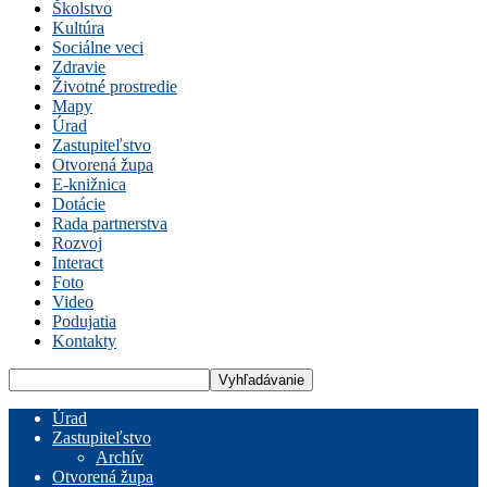
Školstvo
Kultúra
Sociálne veci
Zdravie
Životné prostredie
Mapy
Úrad
Zastupiteľstvo
Otvorená župa
E-knižnica
Dotácie
Rada partnerstva
Rozvoj
Interact
Foto
Video
Podujatia
Kontakty
Úrad
Zastupiteľstvo
Archív
Otvorená župa