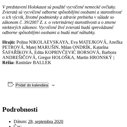
V predstavení Holokaust sú použité vycvičené nemecké ovčiaky.
Zvieratá sú vycvičené odborne spôsobilými osobami a starostlivosť
o ich výcvik, životné podmienky a zdravie prebieha v súlade so
zákonom č. 39/2007 Z. z. o veterinárnej starostlivosti a o zmene
niektorých zákonov. Vycvičené živé zvieratá budú sprevádzané
odborne spôsobilými osobami a budú mať náhubky.
Hrajú:
Polina NIKOLAEVSKAYA, Eva MATEJKOVÁ, Anežka
PETROVÁ, Matej MARUŠIN, Milan ONDRÍK, Katarína
ŠAFAŘÍKOVÁ, Edita KOPRIVČEVIĆ BORSOVÁ, Barbora
ANDREŠIČOVÁ, Gregor HOLOŠKA, Martin HRONSKÝ |
Réžia:
Rastislav BALLEK
Pridať do kalendára
Podrobnosti
Dátum:
28. septembra 2020
Čas: