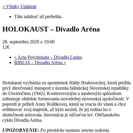
« Všetky Udalosti
Táto udalosť už prebehla.
HOLOKAUST – Divadlo Aréna
28. septembra 2020 o 19:00
12€
«
Acta Psychopata – Divadlo Ludus
BIBLIA – Divadlo Aréna
»
Holokaust vychádza zo spomienok Hildy Hraboveckej, ktorá prežila
prvý dievčenský transport z územia fašistickej Slovenskej republiky
do Osvienčimu (1942). Kontroverzným a moderným spôsobom
zobrazuje obdobie formovania novodobej slovenskej spoločnosti. V
popredí je príbeh Anny Králikovej, ktorá sa vracia do vlasti a chce
reštituovať svoj majetok, až kým nezistí, že jej rodina ho v
skutočnosti arizovala. Inscenácia je súčasťou tzv. Občianskeho
cyklu Divadla Aréna.
UPOZORNENIE:
Po prestávke nastane zmena sedenia.