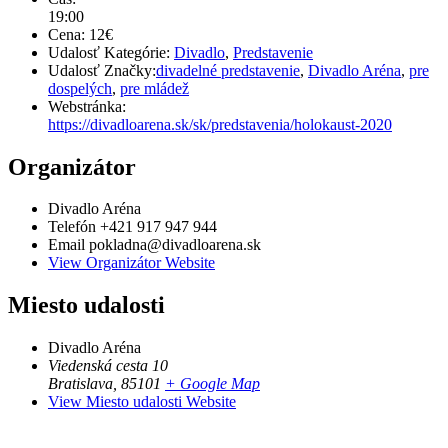
19:00
Cena:
12€
Udalosť Kategórie:
Divadlo
,
Predstavenie
Udalosť Značky:
divadelné predstavenie
,
Divadlo Aréna
,
pre
dospelých
,
pre mládež
Webstránka:
https://divadloarena.sk/sk/predstavenia/holokaust-2020
Organizátor
Divadlo Aréna
Telefón
+421 917 947 944
Email
pokladna@divadloarena.sk
View Organizátor Website
Miesto udalosti
Divadlo Aréna
Viedenská cesta 10
Bratislava
,
85101
+ Google Map
View Miesto udalosti Website