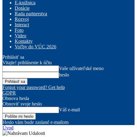
E-knižnica
Dotácie
Rada partnerstva
Rozvoj
Interact
Foto
Video
Kontakty
Voľby do VÚC 2026
Prihlásiť sa
Vitajte! prihlásenie k účtu
Vaše užívateľské meno
heslo
Forgot your password? Get help
GDPR
Obnova hesla
Obnoviť svoje heslo
Váš e-mail
Heslo vám bude zaslané e-mailom
Úvod