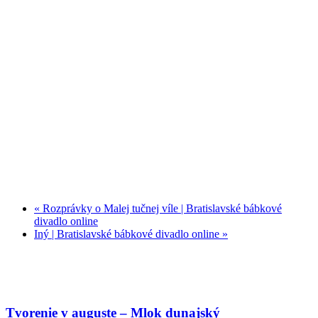
«
Rozprávky o Malej tučnej víle | Bratislavské bábkové
divadlo online
Iný | Bratislavské bábkové divadlo online
»
Tvorenie v auguste – Mlok dunajský