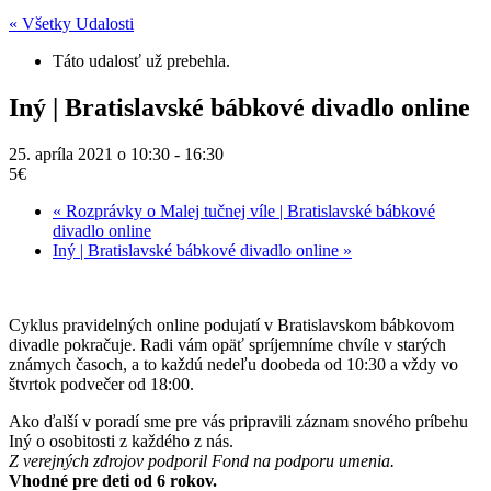
« Všetky Udalosti
Táto udalosť už prebehla.
Iný | Bratislavské bábkové divadlo online
25. apríla 2021 o 10:30
-
16:30
5€
«
Rozprávky o Malej tučnej víle | Bratislavské bábkové
divadlo online
Iný | Bratislavské bábkové divadlo online
»
Cyklus pravidelných online podujatí v Bratislavskom bábkovom
divadle pokračuje. Radi vám opäť spríjemníme chvíle v starých
známych časoch, a to každú nedeľu doobeda od 10:30 a vždy vo
štvrtok podvečer od 18:00.
Ako ďalší v poradí sme pre vás pripravili záznam snového príbehu
Iný o osobitosti z každého z nás.
Z verejných zdrojov podporil Fond na podporu umenia.
Vhodné pre deti od 6 rokov.