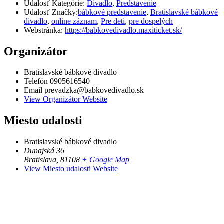
Udalosť Kategórie:
Divadlo
,
Predstavenie
Udalosť Značky:
bábkové predstavenie
,
Bratislavské bábkové
divadlo
,
online záznam
,
Pre deti
,
pre dospelých
Webstránka:
https://babkovedivadlo.maxiticket.sk/
Organizátor
Bratislavské bábkové divadlo
Telefón
0905616540
Email
prevadzka@babkovedivadlo.sk
View Organizátor Website
Miesto udalosti
Bratislavské bábkové divadlo
Dunajská 36
Bratislava
,
81108
+ Google Map
View Miesto udalosti Website