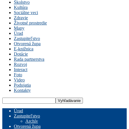
Školstvo
Kultúra
Sociálne veci
Zdravie
Životné prostredie
Mapy
Úrad
Zastupiteľstvo
Otvorená župa
E-knižnica
Dotácie
Rada partnerstva
Rozvoj
Interact
Foto
Video
Podujatia
Kontakty
Úrad
Zastupiteľstvo
Archív
Otvorená župa