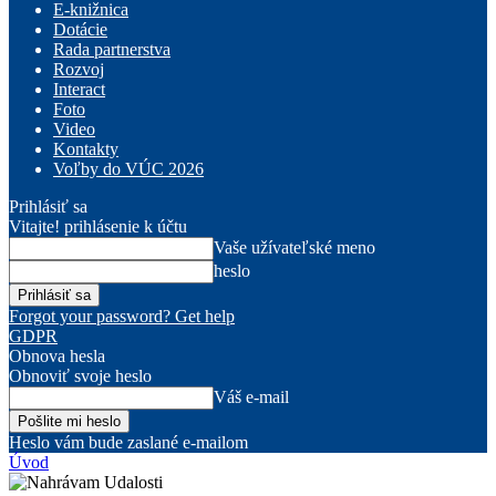
E-knižnica
Dotácie
Rada partnerstva
Rozvoj
Interact
Foto
Video
Kontakty
Voľby do VÚC 2026
Prihlásiť sa
Vitajte! prihlásenie k účtu
Vaše užívateľské meno
heslo
Forgot your password? Get help
GDPR
Obnova hesla
Obnoviť svoje heslo
Váš e-mail
Heslo vám bude zaslané e-mailom
Úvod