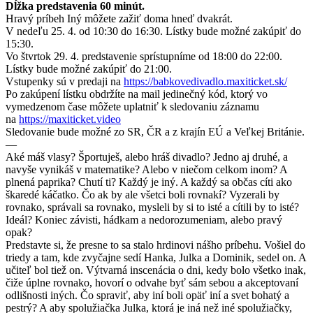
Dĺžka predstavenia 60 minút.
Hravý príbeh Iný môžete zažiť doma hneď dvakrát.
V nedeľu 25. 4. od 10:30 do 16:30. Lístky bude možné zakúpiť do
15:30.
Vo štvrtok 29. 4. predstavenie sprístupníme od 18:00 do 22:00.
Lístky bude možné zakúpiť do 21:00.
Vstupenky sú v predaji na
https://babkovedivadlo.maxiticket.sk/
Po zakúpení lístku obdržíte na mail jedinečný kód, ktorý vo
vymedzenom čase môžete uplatniť k sledovaniu záznamu
na
https://maxiticket.video
Sledovanie bude možné zo SR, ČR a z krajín EÚ a Veľkej Británie.
—
Aké máš vlasy? Športuješ, alebo hráš divadlo? Jedno aj druhé, a
navyše vynikáš v matematike? Alebo v niečom celkom inom? A
plnená paprika? Chutí ti? Každý je iný. A každý sa občas cíti ako
škaredé káčatko. Čo ak by ale všetci boli rovnakí? Vyzerali by
rovnako, správali sa rovnako, mysleli by si to isté a cítili by to isté?
Ideál? Koniec závisti, hádkam a nedorozumeniam, alebo pravý
opak?
Predstavte si, že presne to sa stalo hrdinovi nášho príbehu. Vošiel do
triedy a tam, kde zvyčajne sedí Hanka, Julka a Dominik, sedel on. A
učiteľ bol tiež on. Výtvarná inscenácia o dni, kedy bolo všetko inak,
čiže úplne rovnako, hovorí o odvahe byť sám sebou a akceptovaní
odlišnosti iných. Čo spraviť, aby iní boli opäť iní a svet bohatý a
pestrý? A aby spolužiačka Julka, ktorá je iná než iné spolužiačky,