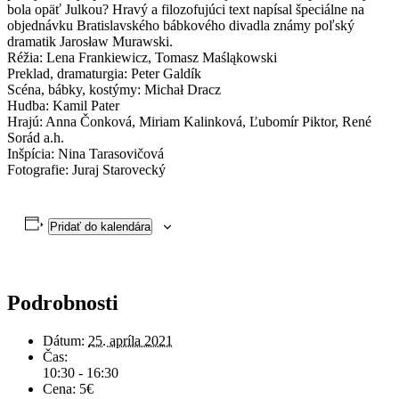
bola opäť Julkou? Hravý a filozofujúci text napísal špeciálne na
objednávku Bratislavského bábkového divadla známy poľský
dramatik Jarosław Murawski.
Réžia: Lena Frankiewicz, Tomasz Maśląkowski
Preklad, dramaturgia: Peter Galdík
Scéna, bábky, kostýmy: Michał Dracz
Hudba: Kamil Pater
Hrajú: Anna Čonková, Miriam Kalinková, Ľubomír Piktor, René
Sorád a.h.
Inšpícia: Nina Tarasovičová
Fotografie: Juraj Starovecký
Pridať do kalendára
Podrobnosti
Dátum:
25. apríla 2021
Čas:
10:30 - 16:30
Cena:
5€