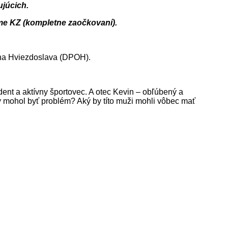
júcich.
ime KZ (kompletne zaočkovaní).
gha Hviezdoslava (DPOH).
udent a aktívny športovec. A otec Kevin – obľúbený a
y mohol byť problém? Aký by títo muži mohli vôbec mať