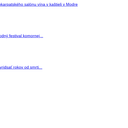
arpatského salónu vína v kaštieli v Modre
dný festival komornej...
ridsať rokov od smrti...