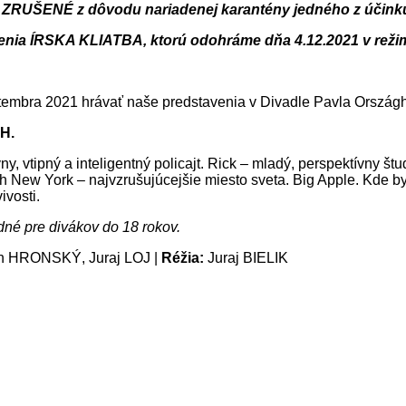
 ZRUŠENÉ z dôvodu nariadenej karantény jedného z účinku
avenia ÍRSKA KLIATBA, ktorú odohráme dňa 4.12.2021 v rež
tembra 2021 hrávať naše predstavenia v Divadle Pavla Orszá
H.
y, vtipný a inteligentný policajt. Rick – mladý, perspektívny št
ch New York – najvzrušujúcejšie miesto sveta. Big Apple. Kde b
ivosti.
dné pre divákov do 18 rokov.
n HRONSKÝ, Juraj LOJ |
Réžia:
Juraj BIELIK