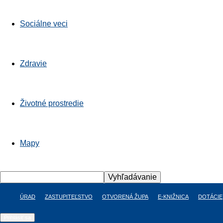
Sociálne veci
Zdravie
Životné prostredie
Mapy
ÚRAD
ZASTUPITEĽSTVO
OTVORENÁ ŽUPA
E-KNIŽNICA
DOTÁCIE