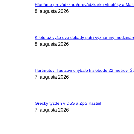
Hľadáme prevádzkara/prevádzkarku vínotéky a Malok
8. augusta 2026
K letu už vyše dve dekády patrí významný medzináro
8. augusta 2026
Hartmutovi Tautzovi chýbalo k slobode 22 metrov. Šty
7. augusta 2026
Grécky týždeň v DSS a ZpS Kaštieľ
7. augusta 2026