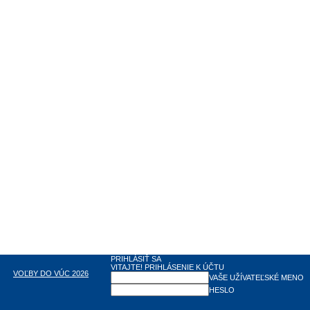
PRIHLÁSIŤ SA
VITAJTE! PRIHLÁSENIE K ÚČTU
VOĽBY DO VÚC 2026
VAŠE UŽÍVATEĽSKÉ MENO
HESLO