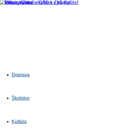
Bratislavskykraj.sk
Doprava
Školstvo
Kultúra