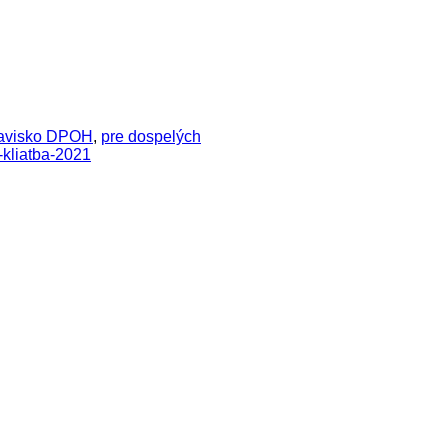
javisko DPOH
,
pre dospelých
-kliatba-2021