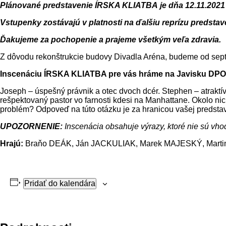
Plánované predstavenie ÍRSKA KLIATBA je dňa 12.11.2021
Vstupenky zostávajú v platnosti na ďalšiu reprízu predst
Ďakujeme za pochopenie a prajeme všetkým veľa zdravia.
Z dôvodu rekonštrukcie budovy Divadla Aréna, budeme od sep
Inscenáciu ÍRSKA KLIATBA pre vás hráme na Javisku DPO
Joseph – úspešný právnik a otec dvoch dcér. Stephen – atraktívn
rešpektovaný pastor vo farnosti kdesi na Manhattane. Okolo ni
problém? Odpoveď na túto otázku je za hranicou vašej predstav
UPOZORNENIE:
Inscenácia obsahuje výrazy, ktoré nie sú vho
Hrajú:
Braňo DEÁK, Ján JACKULIAK, Marek MAJESKÝ, Marti
Pridať do kalendára