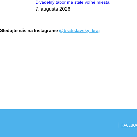
Divadelný tábor má stále voľné miesta
7. augusta 2026
Sledujte nás na Instagrame
@bratislavsky_kraj
FACEBO