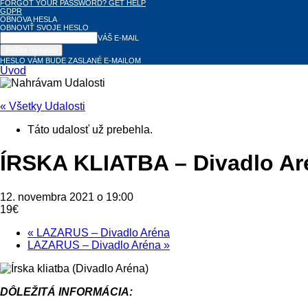
FORGOT YOUR PASSWORD? GET HELP
GDPR
OBNOVA HESLA
OBNOVIŤ SVOJE HESLO
VÁŠ E-MAIL
HESLO VÁM BUDE ZASLANÉ E-MAILOM
Úvod
« Všetky Udalosti
Táto udalosť už prebehla.
ÍRSKA KLIATBA – Divadlo Ar
12. novembra 2021 o 19:00
19€
«
LAZARUS – Divadlo Aréna
LAZARUS – Divadlo Aréna
»
DÔLEŽITÁ INFORMÁCIA: