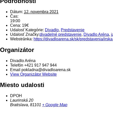
Podrobnosti
Dátum:
12. novembra 2021
Čas:
19:00
Cena:
19€
Udalosť Kategórie:
Divadlo
,
Predstavenie
Udalosť Značky:
divadelné predstavenie
,
Divadlo Aréna
,
Webstránka:
https://divadloarena.sk/sk/predstavenia/irska
Organizátor
Divadlo Aréna
Telefón
+421 917 947 944
Email
pokladna@divadloarena.sk
View Organizátor Website
Miesto udalosti
DPOH
Laurinská 20
Bratislava
,
81101
+ Google Map