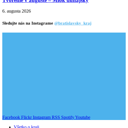
Tvorenie v auguste – Mlok dunajský
6. augusta 2026
Sledujte nás na Instagrame
@bratislavsky_kraj
Facebook
Flickr
Instagram
RSS
Spotify
Youtube
Všetko o kraji