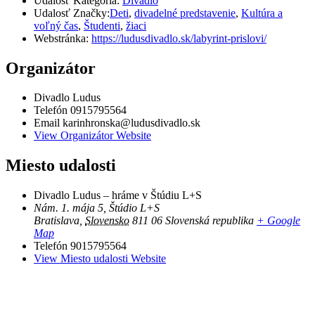
Udalosť Kategória:
Divadlo
Udalosť Značky:
Deti
,
divadelné predstavenie
,
Kultúra a
voľný čas
,
Študenti
,
žiaci
Webstránka:
https://ludusdivadlo.sk/labyrint-prislovi/
Organizátor
Divadlo Ludus
Telefón
0915795564
Email
karinhronska@ludusdivadlo.sk
View Organizátor Website
Miesto udalosti
Divadlo Ludus – hráme v Štúdiu L+S
Nám. 1. mája 5, Štúdio L+S
Bratislava
,
Slovensko
811 06
Slovenská republika
+ Google
Map
Telefón
9015795564
View Miesto udalosti Website