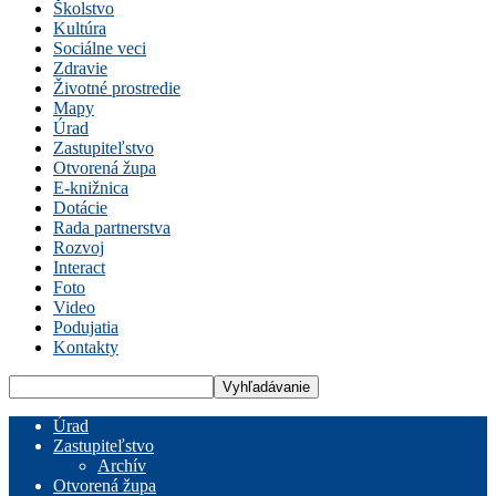
Školstvo
Kultúra
Sociálne veci
Zdravie
Životné prostredie
Mapy
Úrad
Zastupiteľstvo
Otvorená župa
E-knižnica
Dotácie
Rada partnerstva
Rozvoj
Interact
Foto
Video
Podujatia
Kontakty
Úrad
Zastupiteľstvo
Archív
Otvorená župa