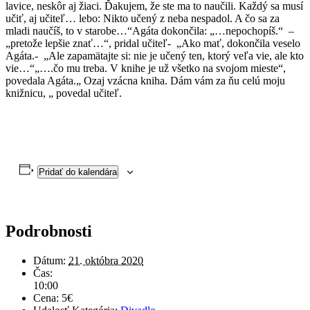
lavice, neskôr aj žiaci. Ďakujem, že ste ma to naučili. Každý sa musí
učiť, aj učiteľ… lebo: Nikto učený z neba nespadol. A čo sa za
mladi naučíš, to v starobe…“Agáta dokončila: „…nepochopíš.“ –
„pretože lepšie znať…“, pridal učiteľ- „Ako mať, dokončila veselo
Agáta.- „Ale zapamätajte si: nie je učený ten, ktorý veľa vie, ale kto
vie…“„….čo mu treba. V knihe je už všetko na svojom mieste“,
povedala Agáta.„ Ozaj vzácna kniha. Dám vám za ňu celú moju
knižnicu, „ povedal učiteľ.
Pridať do kalendára
Podrobnosti
Dátum:
21. októbra 2020
Čas:
10:00
Cena:
5€