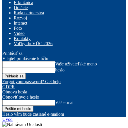
E-knižnica
Dotácie
Rada partnerstva
Rozvoj
Interact
Foto
Video
Kontakty
Voľby do VÚC 2026
Prihlásiť sa
Vitajte! prihlásenie k účtu
Vaše užívateľské meno
heslo
Forgot your password? Get help
GDPR
Obnova hesla
Obnoviť svoje heslo
Váš e-mail
Heslo vám bude zaslané e-mailom
Úvod