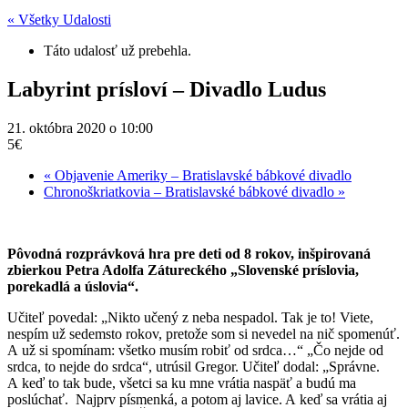
« Všetky Udalosti
Táto udalosť už prebehla.
Labyrint prísloví – Divadlo Ludus
21. októbra 2020 o 10:00
5€
«
Objavenie Ameriky – Bratislavské bábkové divadlo
Chronoškriatkovia – Bratislavské bábkové divadlo
»
Pôvodná rozprávková hra pre deti od 8 rokov, inšpirovaná
zbierkou Petra Adolfa Zátureckého „Slovenské príslovia,
porekadlá a úslovia“.
Učiteľ povedal: „Nikto učený z neba nespadol. Tak je to! Viete,
nespím už sedemsto rokov, pretože som si nevedel na nič spomenúť.
A už si spomínam: všetko musím robiť od srdca…“ „Čo nejde od
srdca, to nejde do srdca“, utrúsil Gregor. Učiteľ dodal: „Správne.
A keď to tak bude, všetci sa ku mne vrátia naspäť a budú ma
poslúchať. Najprv písmenká, a potom aj lavice. A keď sa vrátia aj