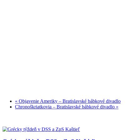
«
Objavenie Ameriky – Bratislavské bábkové divadlo
Chronoškriatkovia – Bratislavské bábkové divadlo
»