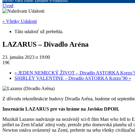
Heslo vám bude zaslané e-mailom
Úvod
« Všetky Udalosti
Táto udalosť už prebehla.
LAZARUS – Divadlo Aréna
23. januára 2023 o 19:00
19€
«
JEDEN NEMECKÝ ŽIVOT – Divadlo ASTORKA Korzo´
SHIRLEY VALENTINE – Divadlo ASTORKA Korzo´90
»
Z dôvodu rekonštrukcie budovy Divadla Aréna, budeme od septembr
Inscenáciu LAZARUS pre vás hráme na Javisku DPOH.
Muzikál Lazarus nadväzuje na nezávislý sci-fi film Man who fell to
prišiel na Zem hľadať zdroj vody, pretože jeho domovská planéta už 
Newton ostáva uväznený na Zemi, preberie na seba všetky civilizačné a 