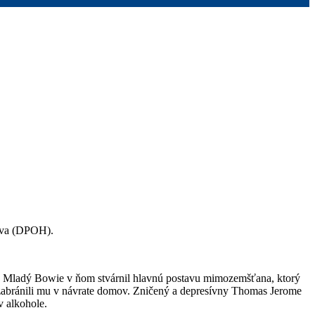
lava (DPOH).
76. Mladý Bowie v ňom stvárnil hlavnú postavu mimozemšťana, ktorý
 a zabránili mu v návrate domov. Zničený a depresívny Thomas Jerome
v alkohole.