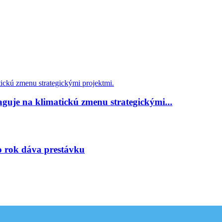
guje na klimatickú zmenu strategickými...
to rok dáva prestávku