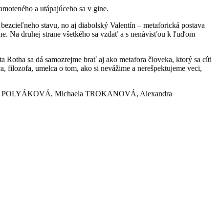
amoteného a utápajúceho sa v gine.
 bezcieľneho stavu, no aj diabolský Valentín – metaforická postava
dine. Na druhej strane všetkého sa vzdať a s nenávisťou k ľuďom
a Rotha sa dá samozrejme brať aj ako metafora človeka, ktorý sa cíti
, filozofa, umelca o tom, ako si nevážime a nerešpektujeme veci,
a POLYÁKOVÁ, Michaela TROKANOVÁ, Alexandra