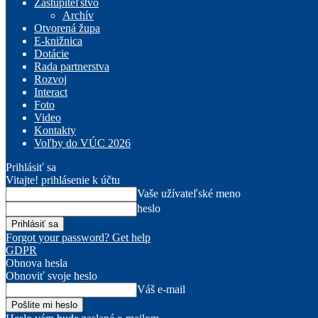
Zastupiteľstvo
Archív
Otvorená župa
E-knižnica
Dotácie
Rada partnerstva
Rozvoj
Interact
Foto
Video
Kontakty
Voľby do VÚC 2026
Prihlásiť sa
Vitajte! prihlásenie k účtu
Vaše užívateľské meno
heslo
Forgot your password? Get help
GDPR
Obnova hesla
Obnoviť svoje heslo
Váš e-mail