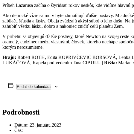
Príbeh Lazarusa začína o štyridsať rokov neskôr, kde vidíme hlavnú
Ako delirické vízie sa mu v byte zhmotňujú ďalšie postavy. Mladučké a
zabíjača šťastia a lásky. Obaja zvádzajú akýsi súboj o jeho dušu. Na 
zahubiť všetku lásku, dobro a nakoniec zničiť celú planétu Zem.
V príbehu sa objavujú ďalšie postavy, ktoré Newton na svojej ceste k
osamelý, cudzinec medzi vlastnými, človek, ktorého nechápe spoločno
ktorým nerozumieme.
Hrajú:
Robert ROTH, Edita KOPRIVČEVIĆ BORSOVÁ, Lenka 
LUKÁČOVÁ, Kapela pod vedením Jána CIBULU |
Réžia:
Marián
Pridať do kalendára
Podrobnosti
Dátum:
23. januára 2023
Čas: