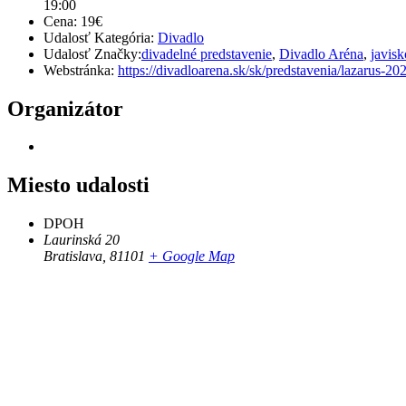
19:00
Cena:
19€
Udalosť Kategória:
Divadlo
Udalosť Značky:
divadelné predstavenie
,
Divadlo Aréna
,
javi
Webstránka:
https://divadloarena.sk/sk/predstavenia/lazarus-20
Organizátor
Miesto udalosti
DPOH
Laurinská 20
Bratislava
,
81101
+ Google Map