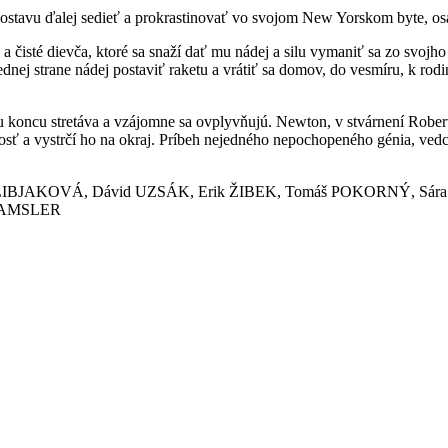
 postavu ďalej sedieť a prokrastinovať vo svojom New Yorskom byte, os
 čisté dievča, ktoré sa snaží dať mu nádej a silu vymaniť sa zo svojho
jednej strane nádej postaviť raketu a vrátiť sa domov, do vesmíru, k ro
u koncu stretáva a vzájomne sa ovplyvňujú. Newton, v stvárnení Robert
sť a vystrčí ho na okraj. Príbeh nejedného nepochopeného génia, vedca
LIBJAKOVÁ, Dávid UZSÁK, Erik ŽIBEK, Tomáš POKORNÝ, Sár
 AMSLER