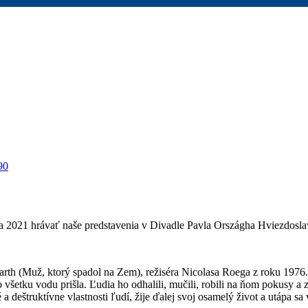
90
a 2021 hrávať naše predstavenia v Divadle Pavla Országha Hviezdos
 Earth (Muž, ktorý spadol na Zem), režiséra Nicolasa Roega z roku 19
o všetku vodu prišla. Ľudia ho odhalili, mučili, robili na ňom pokusy
deštruktívne vlastnosti ľudí, žije ďalej svoj osamelý život a utápa sa 