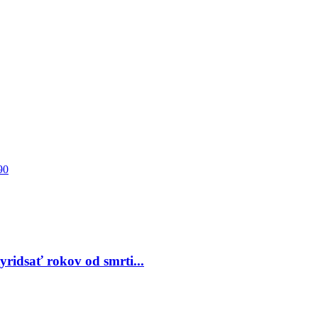
90
ridsať rokov od smrti...