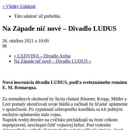
« Všetky Udalosti
Táto udalosť už prebehla.
Na Západe nič nové – Divadlo LUDUS
26. októbra 2021 o 10:00
9€
«
ĽADVINA – Divadlo Aréna
Na Západe nič nové – Divadlo LUDUS
»
Nová inscenácia divadla LUDUS, podľa svetoznámeho románu
E. M. Remarqua.
Za normálnych okolností by štyria chalani Bäumer, Kropp, Müller a
Leer pomaly ukončovali svoje štúdiá a začínali by hľadať uplatnenie
v spoločnosti. Po vypuknutí ozbrojeného konfliktu sa ich jediným
možným uplatnením stala vojna.
Napriek tvrdej drezúre na cvičisku prichádzajú na front celkom
nepripravení, neschopní čeliť vojnovej hrôze. Pod vedením