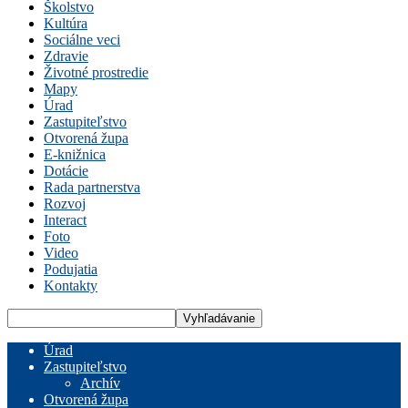
Školstvo
Kultúra
Sociálne veci
Zdravie
Životné prostredie
Mapy
Úrad
Zastupiteľstvo
Otvorená župa
E-knižnica
Dotácie
Rada partnerstva
Rozvoj
Interact
Foto
Video
Podujatia
Kontakty
Úrad
Zastupiteľstvo
Archív
Otvorená župa