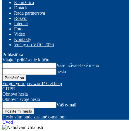
E-knižnica
Dotácie
Rada partnerstva
Rozvoj
Interact
Foto
Video
Kontakty
Voľby do VÚC 2026
Prihlásiť sa
Vitajte! prihlásenie k účtu
Vaše užívateľské meno
heslo
Forgot your password? Get help
GDPR
Obnova hesla
Obnoviť svoje heslo
Váš e-mail
Heslo vám bude zaslané e-mailom
Úvod