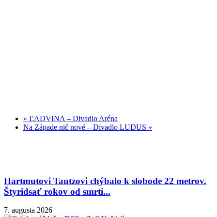
«
ĽADVINA – Divadlo Aréna
Na Západe nič nové – Divadlo LUDUS
»
Hartmutovi Tautzovi chýbalo k slobode 22 metrov.
Štyridsať rokov od smrti...
7. augusta 2026