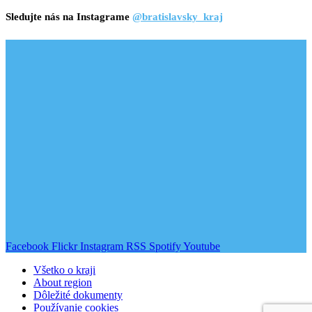
Sledujte nás na Instagrame
@bratislavsky_kraj
Facebook
Flickr
Instagram
RSS
Spotify
Youtube
Všetko o kraji
About region
Dôležité dokumenty
Používanie cookies