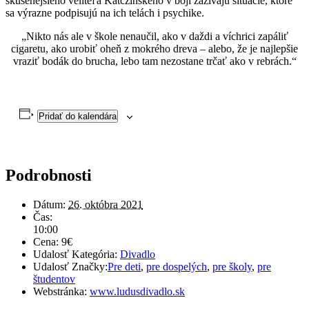
skúsenejšieho veliteľa Katczinskeho v boji zažívajú situácie, ktoré
sa výrazne podpisujú na ich telách i psychike.
„Nikto nás ale v škole nenaučil, ako v daždi a víchrici zapáliť
cigaretu, ako urobiť oheň z mokrého dreva – alebo, že je najlepšie
vraziť bodák do brucha, lebo tam nezostane trčať ako v rebrách.“
Pridať do kalendára
Podrobnosti
Dátum:
26. októbra 2021
Čas:
10:00
Cena:
9€
Udalosť Kategória:
Divadlo
Udalosť Značky:
Pre deti
,
pre dospelých
,
pre školy
,
pre
študentov
Webstránka:
www.ludusdivadlo.sk