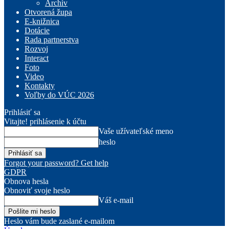
Archív
Otvorená župa
E-knižnica
Dotácie
Rada partnerstva
Rozvoj
Interact
Foto
Video
Kontakty
Voľby do VÚC 2026
Prihlásiť sa
Vitajte! prihlásenie k účtu
Vaše užívateľské meno
heslo
Forgot your password? Get help
GDPR
Obnova hesla
Obnoviť svoje heslo
Váš e-mail
Heslo vám bude zaslané e-mailom