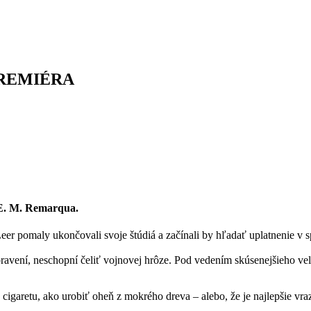
 PREMIÉRA
E. M. Remarqua.
eer pomaly ukončovali svoje štúdiá a začínali by hľadať uplatnenie v s
ravení, neschopní čeliť vojnovej hrôze. Pod vedením skúsenejšieho veli
iť cigaretu, ako urobiť oheň z mokrého dreva – alebo, že je najlepšie vr