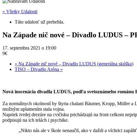
« Všetky Udalosti
Táto udalosť už prebehla.
Na Západe nič nové – Divadlo LUDUS –
17. septembra 2021 o 19:00
9€
«
Na Západe nič nové – Divadlo LUDUS (generálna skúška)
TISO – Divadlo Aréna
»
Nová inscenácia divadla LUDUS, podľa svetoznámeho románu 
Za normálnych okolností by štyria chalani Bäumer, Kropp, Müller a L
možným uplatnením stala vojna.
Napriek tvrdej drezúre na cvičisku prichádzajú na front celkom neprip
podpisujú na ich telách i psychike.
„Nikto nás ale v škole nenaučil, ako v daždi a víchrici zapál