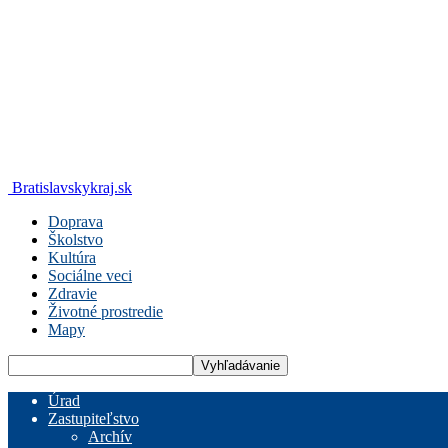
Bratislavskykraj.sk
Doprava
Školstvo
Kultúra
Sociálne veci
Zdravie
Životné prostredie
Mapy
Úrad
Zastupiteľstvo
Archív