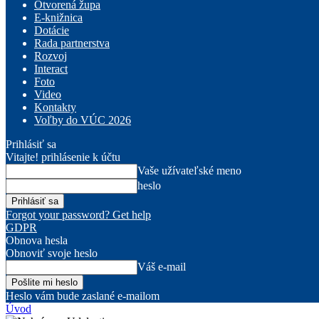
Otvorená župa
E-knižnica
Dotácie
Rada partnerstva
Rozvoj
Interact
Foto
Video
Kontakty
Voľby do VÚC 2026
Prihlásiť sa
Vitajte! prihlásenie k účtu
Vaše užívateľské meno
heslo
Forgot your password? Get help
GDPR
Obnova hesla
Obnoviť svoje heslo
Váš e-mail
Heslo vám bude zaslané e-mailom
Úvod