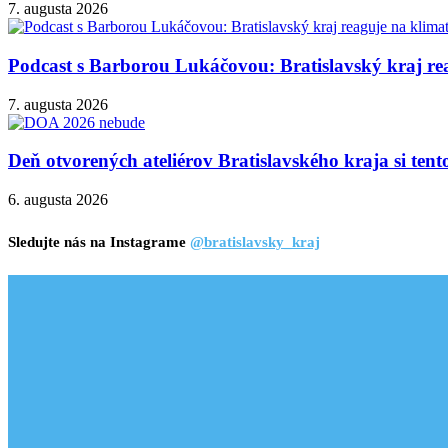
7. augusta 2026
Podcast s Barborou Lukáčovou: Bratislavský kraj rea
7. augusta 2026
Deň otvorených ateliérov Bratislavského kraja si ten
6. augusta 2026
Sledujte nás na Instagrame
@bratislavsky_kraj