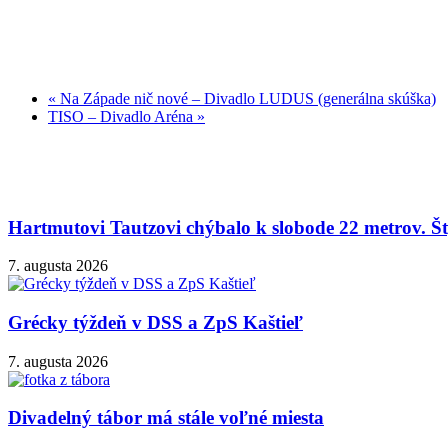
«
Na Západe nič nové – Divadlo LUDUS (generálna skúška)
TISO – Divadlo Aréna
»
Hartmutovi Tautzovi chýbalo k slobode 22 metrov. Šty
7. augusta 2026
Grécky týždeň v DSS a ZpS Kaštieľ
7. augusta 2026
Divadelný tábor má stále voľné miesta