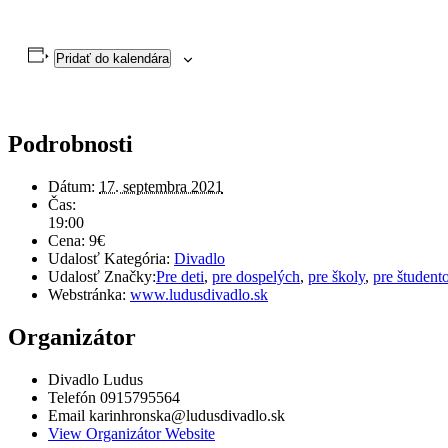
Pridať do kalendára
Podrobnosti
Dátum:
17. septembra 2021
Čas:
19:00
Cena:
9€
Udalosť Kategória:
Divadlo
Udalosť Značky:
Pre deti
,
pre dospelých
,
pre školy
,
pre študent
Webstránka:
www.ludusdivadlo.sk
Organizátor
Divadlo Ludus
Telefón
0915795564
Email
karinhronska@ludusdivadlo.sk
View Organizátor Website