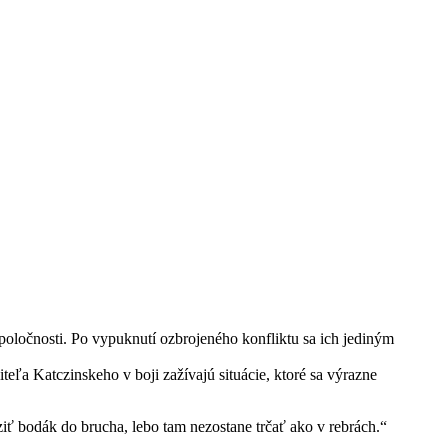
poločnosti. Po vypuknutí ozbrojeného konfliktu sa ich jediným
teľa Katczinskeho v boji zažívajú situácie, ktoré sa výrazne
aziť bodák do brucha, lebo tam nezostane trčať ako v rebrách.“