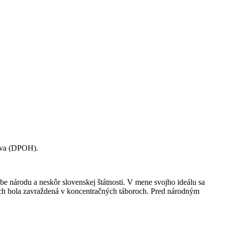
lava (DPOH).
užbe národu a neskôr slovenskej štátnosti. V mene svojho ideálu sa
nich bola zavraždená v koncentračných táboroch. Pred národným