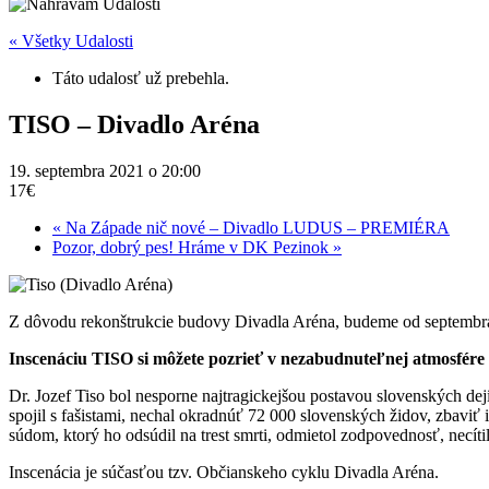
« Všetky Udalosti
Táto udalosť už prebehla.
TISO – Divadlo Aréna
19. septembra 2021 o 20:00
17€
«
Na Západe nič nové – Divadlo LUDUS – PREMIÉRA
Pozor, dobrý pes! Hráme v DK Pezinok
»
Z dôvodu rekonštrukcie budovy Divadla Aréna, budeme od septembr
Inscenáciu TISO si môžete pozrieť v nezabudnuteľnej atmosfére
Dr. Jozef Tiso bol nesporne najtragickejšou postavou slovenských dejín
spojil s fašistami, nechal okradnúť 72 000 slovenských židov, zbavi
súdom, ktorý ho odsúdil na trest smrti, odmietol zodpovednosť, necítil
Inscenácia je súčasťou tzv. Občianskeho cyklu Divadla Aréna.