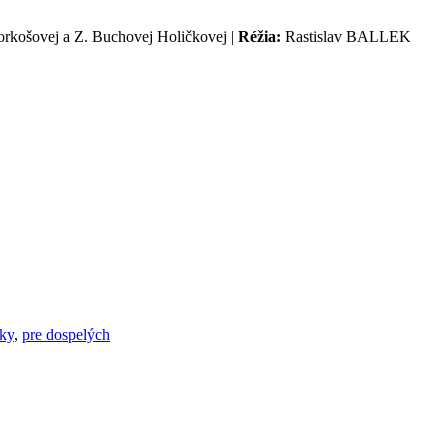
orkošovej a Z. Buchovej Holičkovej |
Réžia:
Rastislav BALLEK
sky
,
pre dospelých