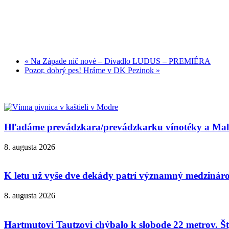
«
Na Západe nič nové – Divadlo LUDUS – PREMIÉRA
Pozor, dobrý pes! Hráme v DK Pezinok
»
Hľadáme prevádzkara/prevádzkarku vínotéky a Malok
8. augusta 2026
K letu už vyše dve dekády patrí významný medzinárod
8. augusta 2026
Hartmutovi Tautzovi chýbalo k slobode 22 metrov. Šty