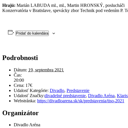
Hrajú:
Marián LABUDA ml., ml., Martin HRONSKÝ, poslucháči
Konzervatória v Bratislave, spevácky zbor Technik pod vedením P. T
Pridať do kalendára
Podrobnosti
Dátum:
19. septembra 2021
Čas:
20:00
Cena:
17€
Udalosť Kategórie:
Divadlo
,
Predstavenie
Udalosť Značky:
divadelné predstavenie
,
Divadlo Aréna
,
Klari
Webstránka:
https://divadloarena.sk/sk/predstavenia/tiso-2021
Organizátor
Divadlo Aréna