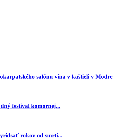
arpatského salónu vína v kaštieli v Modre
ný festival komornej...
ridsať rokov od smrti...