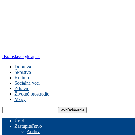
Bratislavskykraj.sk
Doprava
Školstvo
Kultúra
Sociálne veci
Zdravie
Životné prostredie
Mapy
Úrad
Zastupiteľstvo
Archív