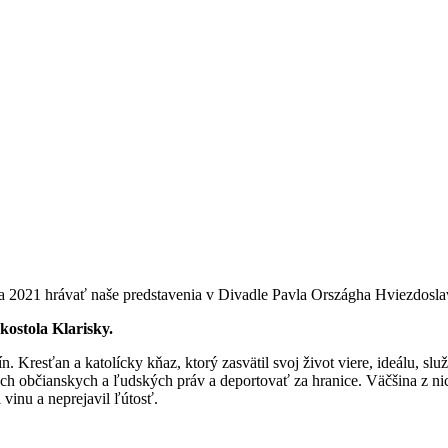
a 2021 hrávať naše predstavenia v Divadle Pavla Országha Hviezdos
 kostola Klarisky.
. Kresťan a katolícky kňaz, ktorý zasvätil svoj život viere, ideálu, sl
ť ich občianskych a ľudských práv a deportovať za hranice. Väčšina z 
 vinu a neprejavil ľútosť.