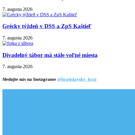
7. augusta 2026
Grécky týždeň v DSS a ZpS Kaštieľ
7. augusta 2026
Divadelný tábor má stále voľné miesta
7. augusta 2026
Sledujte nás na Instagrame
@bratislavsky_kraj