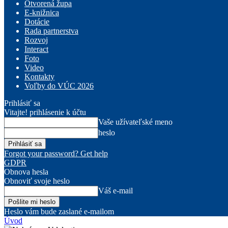
Otvorená župa
E-knižnica
Dotácie
Rada partnerstva
Rozvoj
Interact
Foto
Video
Kontakty
Voľby do VÚC 2026
Prihlásiť sa
Vitajte! prihlásenie k účtu
Vaše užívateľské meno
heslo
Forgot your password? Get help
GDPR
Obnova hesla
Obnoviť svoje heslo
Váš e-mail
Heslo vám bude zaslané e-mailom
Úvod