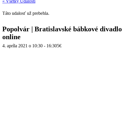
« Všetky Udalosti
Táto udalosť už prebehla.
Popolvár | Bratislavské bábkové divadlo
online
4. apríla 2021 o 10:30
-
16:30
5€