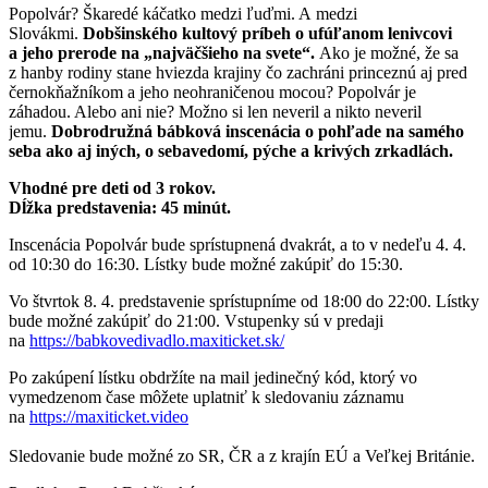
Popolvár? Škaredé káčatko medzi ľuďmi. A medzi
Slovákmi.
Dobšinského kultový príbeh o ufúľanom lenivcovi
a jeho prerode na „najväčšieho na svete“.
Ako je možné, že sa
z hanby rodiny stane hviezda krajiny čo zachráni princeznú aj pred
černokňažníkom a jeho neohraničenou mocou? Popolvár je
záhadou. Alebo ani nie? Možno si len neveril a nikto neveril
jemu.
Dobrodružná bábková inscenácia o pohľade na samého
seba ako aj iných, o sebavedomí, pýche a krivých zrkadlách.
Vhodné pre deti od 3 rokov.
Dĺžka predstavenia: 45 minút.
Inscenácia Popolvár bude sprístupnená dvakrát, a to v nedeľu 4. 4.
od 10:30 do 16:30. Lístky bude možné zakúpiť do 15:30.
Vo štvrtok 8. 4. predstavenie sprístupníme od 18:00 do 22:00. Lístky
bude možné zakúpiť do 21:00. Vstupenky sú v predaji
na
https://babkovedivadlo.maxiticket.sk/
Po zakúpení lístku obdržíte na mail jedinečný kód, ktorý vo
vymedzenom čase môžete uplatniť k sledovaniu záznamu
na
https://maxiticket.video
Sledovanie bude možné zo SR, ČR a z krajín EÚ a Veľkej Británie.