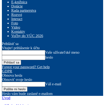
E-knižnica
Dotácie
Rada partnerstva
Rozvoj
Interact
Foto
Video
Kontakty
Voľby do VÚC 2026
Prihlásiť sa
Vitajte! prihlásenie k účtu
Vaše užívateľské meno
heslo
Forgot your password? Get help
GDPR
Obnova hesla
Obnoviť svoje heslo
Váš e-mail
Heslo vám bude zaslané e-mailom
Úvod