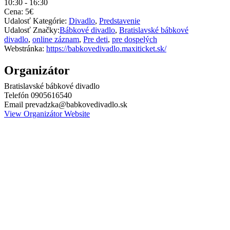
10:30 - 16:30
Cena:
5€
Udalosť Kategórie:
Divadlo
,
Predstavenie
Udalosť Značky:
Bábkové divadlo
,
Bratislavské bábkové
divadlo
,
online záznam
,
Pre deti
,
pre dospelých
Webstránka:
https://babkovedivadlo.maxiticket.sk/
Organizátor
Bratislavské bábkové divadlo
Telefón
0905616540
Email
prevadzka@babkovedivadlo.sk
View Organizátor Website