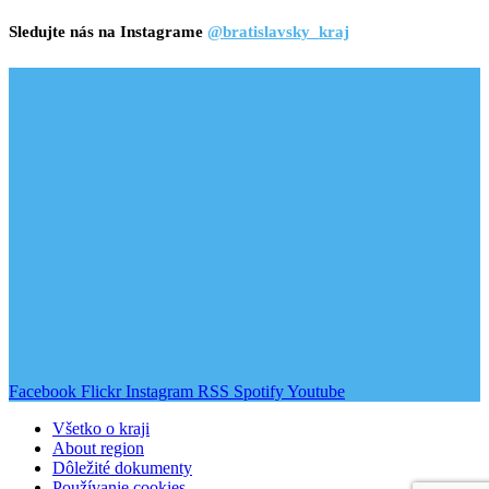
Sledujte nás na Instagrame
@bratislavsky_kraj
Facebook
Flickr
Instagram
RSS
Spotify
Youtube
Všetko o kraji
About region
Dôležité dokumenty
Používanie cookies