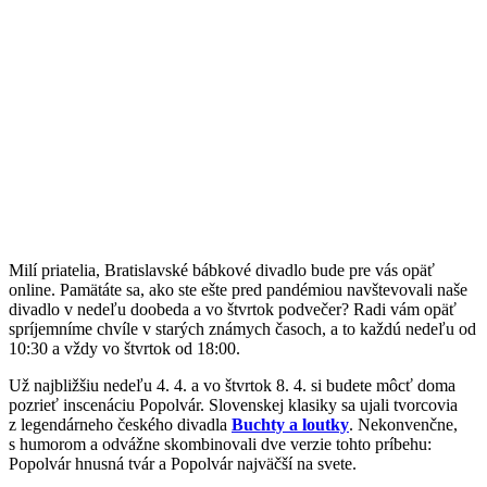
Milí priatelia, Bratislavské bábkové divadlo bude pre vás opäť
online. Pamätáte sa, ako ste ešte pred pandémiou navštevovali naše
divadlo v nedeľu doobeda a vo štvrtok podvečer? Radi vám opäť
spríjemníme chvíle v starých známych časoch, a to každú nedeľu od
10:30 a vždy vo štvrtok od 18:00.
Už najbližšiu nedeľu 4. 4. a vo štvrtok 8. 4. si budete môcť doma
pozrieť inscenáciu Popolvár. Slovenskej klasiky sa ujali tvorcovia
z legendárneho českého divadla
Buchty a loutky
. Nekonvenčne,
s humorom a odvážne skombinovali dve verzie tohto príbehu:
Popolvár hnusná tvár a Popolvár najväčší na svete.