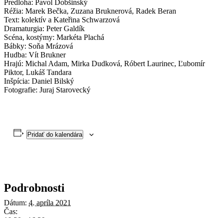
Predloha: Pavol Dobšinský
Réžia: Marek Bečka, Zuzana Bruknerová, Radek Beran
Text: kolektív a Kateřina Schwarzová
Dramaturgia: Peter Galdík
Scéna, kostýmy: Markéta Plachá
Bábky: Soňa Mrázová
Hudba: Vít Brukner
Hrajú: Michal Adam, Mirka Dudková, Róbert Laurinec, Ľubomír
Piktor, Lukáš Tandara
Inšpícia: Daniel Bilský
Fotografie: Juraj Starovecký
Pridať do kalendára
Podrobnosti
Dátum:
4. apríla 2021
Čas: