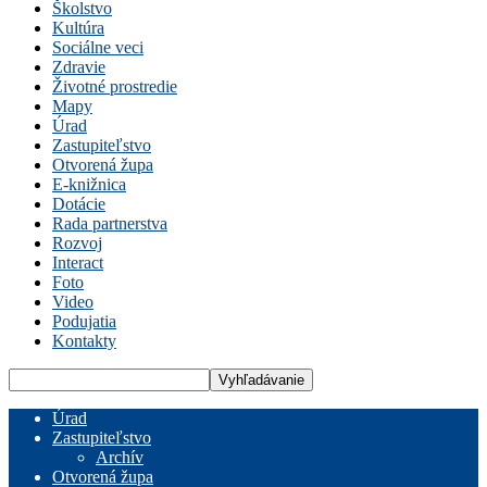
Školstvo
Kultúra
Sociálne veci
Zdravie
Životné prostredie
Mapy
Úrad
Zastupiteľstvo
Otvorená župa
E-knižnica
Dotácie
Rada partnerstva
Rozvoj
Interact
Foto
Video
Podujatia
Kontakty
Úrad
Zastupiteľstvo
Archív
Otvorená župa