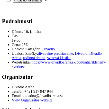
Pridať do kalendára
Podrobnosti
Dátum:
16. januára
Čas:
19:00
Cena:
25€
Udalosť Kategória:
Divadlo
Udalosť Značky:
divadelné predstavenie
,
Divadlo
,
Divadlo
Aréna
,
rodinná dráma
,
svetová klasika
Webstránka:
https://www.divadloarena.sk/podujatia/skleneny-
zverinec
Organizátor
Divadlo Aréna
Telefón
+421 917 947 944
Email
pokladna@divadloarena.sk
View Organizátor Website