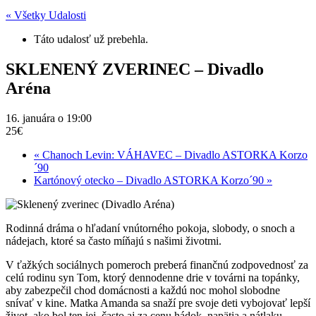
« Všetky Udalosti
Táto udalosť už prebehla.
SKLENENÝ ZVERINEC – Divadlo
Aréna
16. januára o 19:00
25€
«
Chanoch Levin: VÁHAVEC – Divadlo ASTORKA Korzo
´90
Kartónový otecko – Divadlo ASTORKA Korzo´90
»
Rodinná dráma o hľadaní vnútorného pokoja, slobody, o snoch a
nádejach, ktoré sa často míňajú s našimi životmi.
V ťažkých sociálnych pomeroch preberá finančnú zodpovednosť za
celú rodinu syn Tom, ktorý dennodenne drie v továrni na topánky,
aby zabezpečil chod domácnosti a každú noc mohol slobodne
snívať v kine. Matka Amanda sa snaží pre svoje deti vybojovať lepší
život, ako bol ten jej, často aj za cenu hádok, napätia a nátlaku.