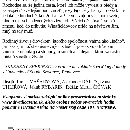
Rozhodne sa, že jediná cesta, ktorá ich môže vyviesť z biedy a
zabezpečiť svetlejšiu budúcnosť, je vydaj dcéry Laury. To však nie
je také jednoduché, keďže Laura žije vo svojom vlastnom svete,
plnom malých sklenených zvieratiek. Všetci očakávajú veľkú
zmenu, keď do príbytku Wingfieldovcov príde na návštevu Jim,
milý mladý muž.
Rodinný život s človekom, ktorého spoločnosť vníma ako „iného“,
prináša aj množstvo úsmevných situácií, posolstvo o hľadaní
vnútorného pokoja a slobody, o snoch a nádejach, ktoré sa často
míňajú s našimi životmi.
“SKLENENÝ ZVERINEC uvádzame na základe špeciálnej dohody
s University of South, Sewanee, Tennessee.”
Hrajú:
Emília VÁŠÁRYOVÁ, Alexander BÁRTA, Ivana
UHLÍŘOVÁ, Jakub RYBÁRIK |
Réžia:
Martin ČIČVÁK
Vstupenky si môžete zakúpiť online prostredníctvom stránky
www.divadloarena.sk, alebo osobne počas otváracích hodín
pokladne Divadla Aréna na Viedenskej ceste 10 v Bratislave.