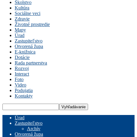
Školstvo
Kultúra
Sociálne veci
Zdravie
Životné prostredie
Mapy
Úrad
Zastupiteľstvo
Otvorená župa
E-knižnica
Dotácie
Rada partnerstva
Rozvoj
Interact
Foto
Video
Podujatia
Kontakty
Úrad
Zastupiteľstvo
Archív
Otvorená župa