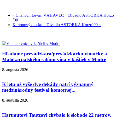
«
Chanoch Levin: VÁHAVEC – Divadlo ASTORKA Korzo
´90
Kartónový otecko – Divadlo ASTORKA Korzo´90
»
Hľadáme prevádzkara/prevádzkarku vínotéky a
Malokarpatského salónu vína v kaštieli v Modre
8. augusta 2026
K letu už vyše dve dekády patrí významný
medzinárodný festival komornej...
8. augusta 2026
Hartmutovi Tautzovi chýbalo k slobode 22 metrov.