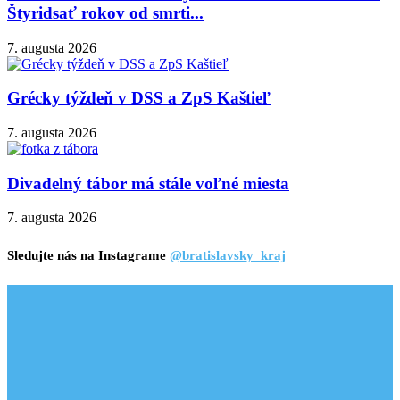
Štyridsať rokov od smrti...
7. augusta 2026
Grécky týždeň v DSS a ZpS Kaštieľ
7. augusta 2026
Divadelný tábor má stále voľné miesta
7. augusta 2026
Sledujte nás na Instagrame
@bratislavsky_kraj