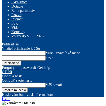
E-knižnica
Dotácie
Rada partnerstva
Rozvoj
Interact
Foto
Video
Kontakty
Voľby do VÚC 2026
Prihlásiť sa
Vitajte! prihlásenie k účtu
Vaše užívateľské meno
heslo
Forgot your password? Get help
GDPR
Obnova hesla
Obnoviť svoje heslo
Váš e-mail
Heslo vám bude zaslané e-mailom
Úvod