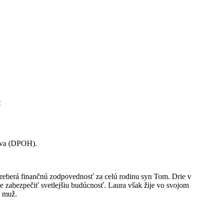
0
lava (DPOH).
preberá finančnú zodpovednosť za celú rodinu syn Tom. Drie v
 zabezpečiť svetlejšiu budúcnosť. Laura však žije vo svojom
ý muž.