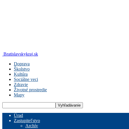
Bratislavskykraj.sk
Doprava
Školstvo
Kultúra
Sociálne veci
Zdravie
Životné prostredie
Mapy
Úrad
Zastupiteľstvo
Archív