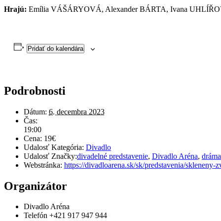
Hrajú:
Emília VÁŠÁRYOVÁ, Alexander BÁRTA, Ivana UHLÍŘ
Pridať do kalendára
Podrobnosti
Dátum:
6. decembra 2023
Čas:
19:00
Cena:
19€
Udalosť Kategória:
Divadlo
Udalosť Značky:
divadelné predstavenie
,
Divadlo Aréna
,
dráma
Webstránka:
https://divadloarena.sk/sk/predstavenia/skleneny-
Organizátor
Divadlo Aréna
Telefón
+421 917 947 944