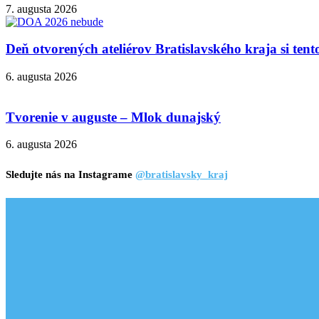
7. augusta 2026
Deň otvorených ateliérov Bratislavského kraja si ten
6. augusta 2026
Tvorenie v auguste – Mlok dunajský
6. augusta 2026
Sledujte nás na Instagrame
@bratislavsky_kraj