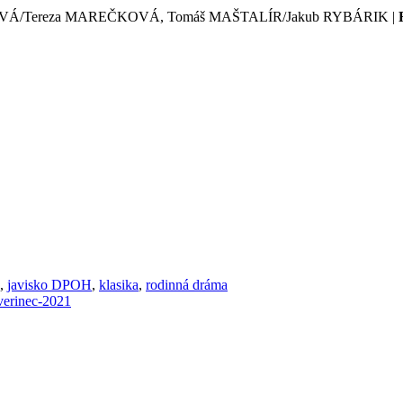
OVÁ/Tereza MAREČKOVÁ, Tomáš MAŠTALÍR/Jakub RYBÁRIK |
,
javisko DPOH
,
klasika
,
rodinná dráma
zverinec-2021