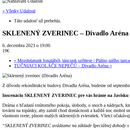
« Všetky Udalosti
Táto udalosť už prebehla.
SKLENENÝ ZVERINEC – Divadlo Aréna
6. decembra 2023 o 19:00
19€
«
Mozdulatunk fonalából, táncunk szőttese / Plátno nášho ta
TUČNIACI KOLÁČE NEPEČÚ – Divadlo Aréna
»
Z dôvodu rekonštrukcie budovy Divadla Aréna, budeme od septembr
Inscenáciu SKLENENÝ ZVERINEC pre vás hráme na Javisku
Dráma o hľadaní vnútorného pokoja, slobody, o snoch a nádejach, kt
továrni na topánky, aby zaistil chod domácnosti a každú noc mohol 
vlastnom svete, plnom malých sklenených zvieratiek. Všetci očakáva
“SKLENENÝ ZVERINEC uvádzame na základe špeciálnej dohody s Un