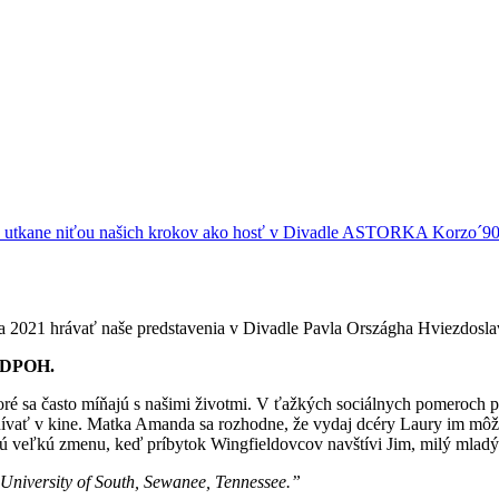
nca utkane niťou našich krokov ako hosť v Divadle ASTORKA Korzo´9
a 2021 hrávať naše predstavenia v Divadle Pavla Országha Hviezdos
 DPOH.
oré sa často míňajú s našimi životmi. V ťažkých sociálnych pomeroch 
snívať v kine. Matka Amanda sa rozhodne, že vydaj dcéry Laury im môže
jú veľkú zmenu, keď príbytok Wingfieldovcov navštívi Jim, milý mlad
iversity of South, Sewanee, Tennessee.”