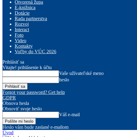
Otvorená župa
E-knižnica
Dotácie
Rada partnerstva
Rozvoj
Interact
Foto
Video
Kontakty
Voľby do VÚC 2026
Prihlásiť sa
Vitajte! prihlásenie k účtu
Vaše užívateľské meno
heslo
Forgot your password? Get help
GDPR
Obnova hesla
Obnoviť svoje heslo
Váš e-mail
Heslo vám bude zaslané e-mailom
Úvod