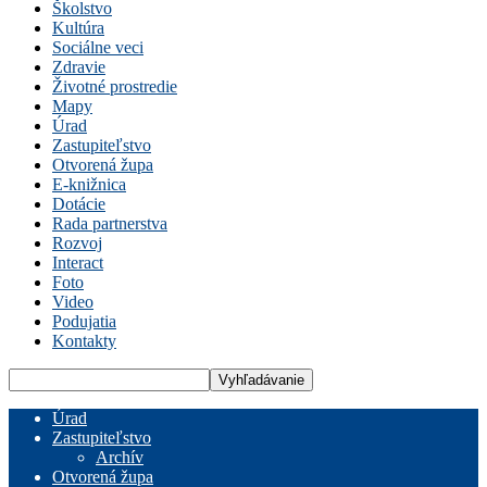
Školstvo
Kultúra
Sociálne veci
Zdravie
Životné prostredie
Mapy
Úrad
Zastupiteľstvo
Otvorená župa
E-knižnica
Dotácie
Rada partnerstva
Rozvoj
Interact
Foto
Video
Podujatia
Kontakty
Úrad
Zastupiteľstvo
Archív
Otvorená župa