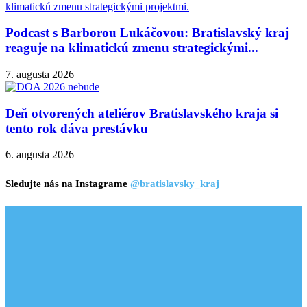
Podcast s Barborou Lukáčovou: Bratislavský kraj
reaguje na klimatickú zmenu strategickými...
7. augusta 2026
Deň otvorených ateliérov Bratislavského kraja si
tento rok dáva prestávku
6. augusta 2026
Sledujte nás na Instagrame
@bratislavsky_kraj