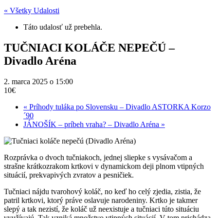
« Všetky Udalosti
Táto udalosť už prebehla.
TUČNIACI KOLÁČE NEPEČÚ –
Divadlo Aréna
2. marca 2025 o 15:00
10€
«
Príhody tuláka po Slovensku – Divadlo ASTORKA Korzo
´90
JÁNOŠÍK – príbeh vraha? – Divadlo Aréna
»
Rozprávka o dvoch tučniakoch, jednej sliepke s vysávačom a
strašne krátkozrakom krtkovi v dynamickom deji plnom vtipných
situácií, prekvapivých zvratov a pesničiek.
Tučniaci nájdu tvarohový koláč, no keď ho celý zjedia, zistia, že
patril krtkovi, ktorý práve oslavuje narodeniny. Krtko je takmer
slepý a tak nezistí, že koláč už neexistuje a tučniaci túto situáciu
využívajú. Tak vzniká množstvo vtipných situácií. V tom prichádza