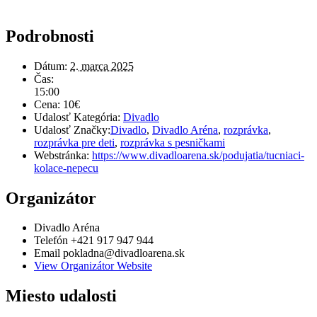
Podrobnosti
Dátum:
2. marca 2025
Čas:
15:00
Cena:
10€
Udalosť Kategória:
Divadlo
Udalosť Značky:
Divadlo
,
Divadlo Aréna
,
rozprávka
,
rozprávka pre deti
,
rozprávka s pesničkami
Webstránka:
https://www.divadloarena.sk/podujatia/tucniaci-
kolace-nepecu
Organizátor
Divadlo Aréna
Telefón
+421 917 947 944
Email
pokladna@divadloarena.sk
View Organizátor Website
Miesto udalosti