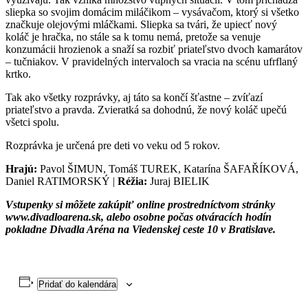
sliepka so svojim domácim miláčikom – vysávačom, ktorý si všetko
značkuje olejovými mláčkami. Sliepka sa tvári, že upiecť nový
koláč je hračka, no stále sa k tomu nemá, pretože sa venuje
konzumácii hrozienok a snaží sa rozbiť priateľstvo dvoch kamarátov
– tučniakov. V pravidelných intervaloch sa vracia na scénu ufrflaný
krtko.
Tak ako všetky rozprávky, aj táto sa končí šťastne – zvíťazí
priateľstvo a pravda. Zvieratká sa dohodnú, že nový koláč upečú
všetci spolu.
Rozprávka je určená pre deti vo veku od 5 rokov.
Hrajú:
Pavol ŠIMUN, Tomáš TUREK, Katarína ŠAFAŘÍKOVÁ,
Daniel RATIMORSKÝ |
Réžia:
Juraj BIELIK
Vstupenky si môžete zakúpiť online prostredníctvom stránky
www.divadloarena.sk, alebo osobne počas otváracích hodín
pokladne Divadla Aréna na Viedenskej ceste 10 v Bratislave.
Pridať do kalendára