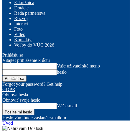
E-knižnica
Dotácie
Rada partnerstva
Rozvoj
Interact
Foto
Video
Kontakty
Voľby do VÚC 2026
Prihlásiť sa
Vitajte! prihlásenie k účtu
Vaše užívateľské meno
heslo
Forgot your password? Get help
GDPR
Obnova hesla
Obnoviť svoje heslo
Váš e-mail
Heslo vám bude zaslané e-mailom
Úvod