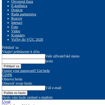
Otvorená župa
E-knižnica
Dotácie
Rada partnerstva
Rozvoj
Interact
Foto
Video
Kontakty
Voľby do VÚC 2026
Prihlásiť sa
Vitajte! prihlásenie k účtu
Vaše užívateľské meno
heslo
Forgot your password? Get help
GDPR
Obnova hesla
Obnoviť svoje heslo
Váš e-mail
Heslo vám bude zaslané e-mailom
Úvod