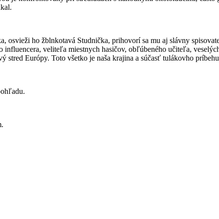
kal.
 osvieži ho žblnkotavá Studnička, prihovorí sa mu aj slávny spisovate
ho influencera, veliteľa miestnych hasičov, obľúbeného učiteľa, veselých
avý stred Európy. Toto všetko je naša krajina a súčasť tulákovho príbehu
pohľadu.
m.