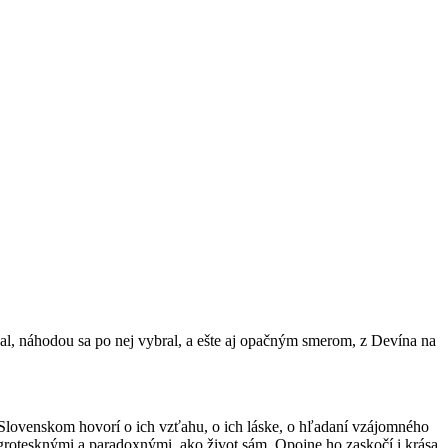
l, náhodou sa po nej vybral, a ešte aj opačným smerom, z Devína na
a Slovenskom hovorí o ich vzťahu, o ich láske, o hľadaní vzájomného
grotesknými a paradoxnými, ako život sám. Opojne ho zaskočí i krása