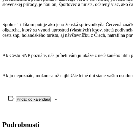
slovenskej prírody, je ňou on, športovec a turista, očarený viac, ako ča
Spolu s Tulákom putuje ako jeho ženská sprievodkyňa Červená značka,
oligarcha, ktorý sa vynorí uprostred (vlastných) lesov, stretá podivné
cesta snp, holandského turistu, aj návštevníčku z Čiech, natrafí na pr
Ak Cestu SNP poznáte, náš príbeh vám ju ukáže z nečakaného uhlu 
Ak ju nepoznáte, možno sa už najbližšie letné dni stane vaším osudo
Pridať do kalendára
Podrobnosti