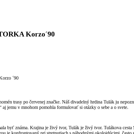
ASTORKA Korzo´90
mén trasy po červenej značke. Náš divadelný hrdina Tulák ju nepozna
e“ aj jemu v mnohom pomohla formulovať si otázky o sebe a o svete.
ala byť známa. Krajina je živý tvor, Tulák je živý tvor. Tulákova cest
u je konfrontovaný pri stretnutiach s náhodnými okoloidúcimi, často 