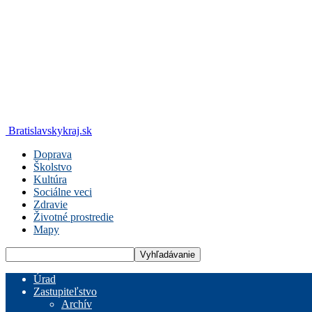
Bratislavskykraj.sk
Doprava
Školstvo
Kultúra
Sociálne veci
Zdravie
Životné prostredie
Mapy
Úrad
Zastupiteľstvo
Archív