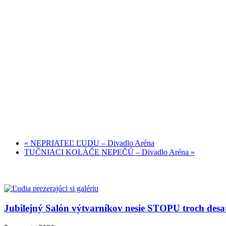
«
NEPRIATEĽ ĽUDU – Divadlo Aréna
TUČNIACI KOLÁČE NEPEČÚ – Divadlo Aréna
»
Jubilejný Salón výtvarníkov nesie STOPU troch desa