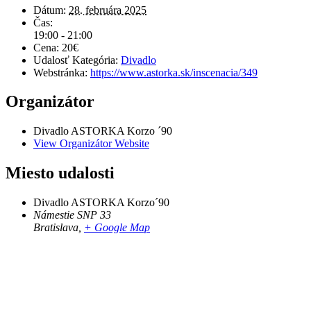
Dátum:
28. februára 2025
Čas:
19:00 - 21:00
Cena:
20€
Udalosť Kategória:
Divadlo
Webstránka:
https://www.astorka.sk/inscenacia/349
Organizátor
Divadlo ASTORKA Korzo ´90
View Organizátor Website
Miesto udalosti
Divadlo ASTORKA Korzo´90
Námestie SNP 33
Bratislava
,
+ Google Map