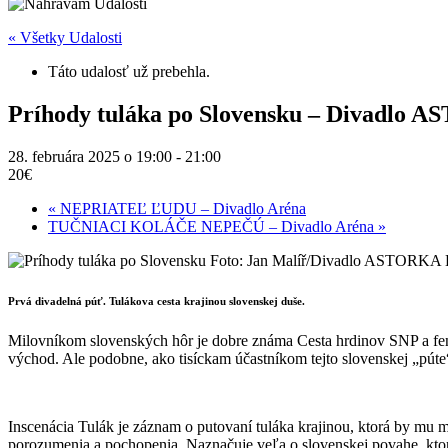
« Všetky Udalosti
Táto udalosť už prebehla.
Príhody tuláka po Slovensku – Divadlo 
28. februára 2025 o 19:00
-
21:00
20€
«
NEPRIATEĽ ĽUDU – Divadlo Aréna
TUČNIACI KOLÁČE NEPEČÚ – Divadlo Aréna
»
Prvá divadelná púť. Tulákova cesta krajinou slovenskej duše.
Milovníkom slovenských hôr je dobre známa Cesta hrdinov SNP a feno
východ. Ale podobne, ako tisíckam účastníkom tejto slovenskej „pút
Inscenácia Tulák je záznam o putovaní tuláka krajinou, ktorá by mu m
porozumenia a pochopenia. Naznačuje veľa o slovenskej povahe, ktoro