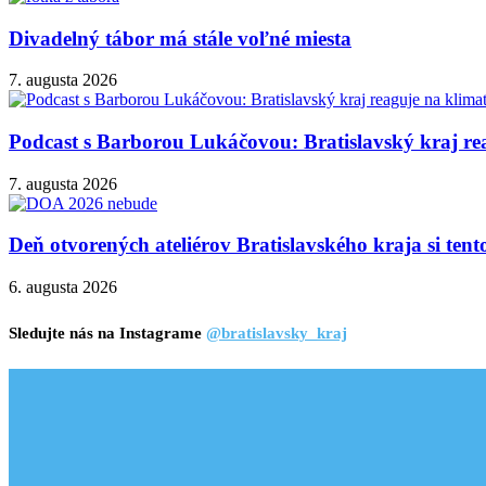
Divadelný tábor má stále voľné miesta
7. augusta 2026
Podcast s Barborou Lukáčovou: Bratislavský kraj rea
7. augusta 2026
Deň otvorených ateliérov Bratislavského kraja si ten
6. augusta 2026
Sledujte nás na Instagrame
@bratislavsky_kraj