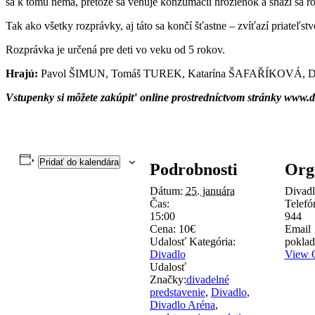
sa k tomu nemá, pretože sa venuje konzumácii hrozienok a snaží sa ro
Tak ako všetky rozprávky, aj táto sa končí šťastne – zvíťazí priateľs
Rozprávka je určená pre deti vo veku od 5 rokov.
Hrajú:
Pavol ŠIMUN, Tomáš TUREK, Katarína ŠAFAŘÍKOVÁ, 
Vstupenky si môžete zakúpiť online prostredníctvom stránky www.di
Pridať do kalendára
Podrobnosti
Org
Dátum:
25. januára
Divadl
Čas:
Telef
15:00
944
Cena:
10€
Email
Udalosť Kategória:
poklad
Divadlo
View O
Udalosť
Značky:
divadelné
predstavenie
,
Divadlo
,
Divadlo Aréna
,