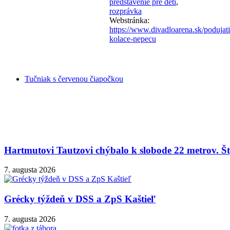
predstavenie pre deti
,
rozprávka
Webstránka:
https://www.divadloarena.sk/podujati
kolace-nepecu
Tučniak s červenou čiapočkou
Hartmutovi Tautzovi chýbalo k slobode 22 metrov. Šty
7. augusta 2026
Grécky týždeň v DSS a ZpS Kaštieľ
7. augusta 2026