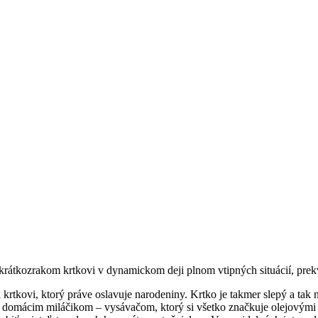
krátkozrakom krtkovi v dynamickom deji plnom vtipných situácií, prek
l krtkovi, ktorý práve oslavuje narodeniny. Krtko je takmer slepý a tak ne
 domácim miláčikom – vysávačom, ktorý si všetko značkuje olejovými ml