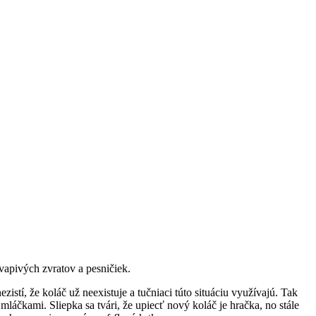
vapivých zvratov a pesničiek.
zistí, že koláč už neexistuje a tučniaci túto situáciu využívajú. Tak
áčkami. Sliepka sa tvári, že upiecť nový koláč je hračka, no stále