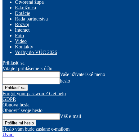
Otvorená župa
E-knižnica
Dotácie
Rada partnerstva
Rozvoj
Interact
Foto
Video
Kontakty
Voľby do VÚC 2026
Prihlásiť sa
Vitajte! prihlásenie k účtu
Vaše užívateľské meno
heslo
Forgot your password? Get help
GDPR
Obnova hesla
Obnoviť svoje heslo
Váš e-mail
Heslo vám bude zaslané e-mailom
Úvod