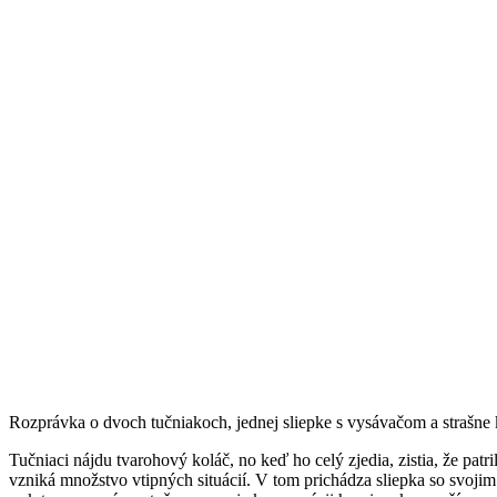
Rozprávka o dvoch tučniakoch, jednej sliepke s vysávačom a strašne 
Tučniaci nájdu tvarohový koláč, no keď ho celý zjedia, zistia, že patri
vzniká množstvo vtipných situácií. V tom prichádza sliepka so svojim