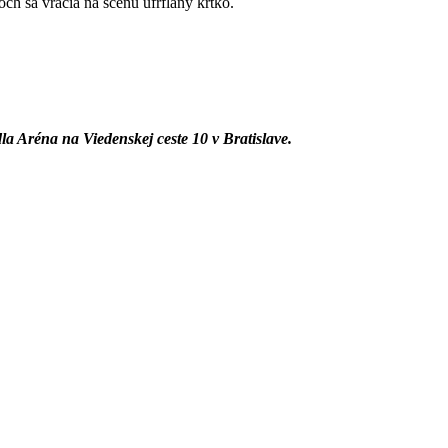
ch sa vracia na scénu ufrflaný krtko.
a Aréna na Viedenskej ceste 10 v Bratislave.