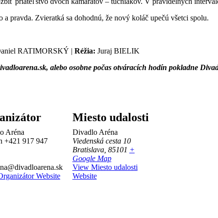
zbiť priateľstvo dvoch kamarátov – tučniakov. V pravidelných intervalo
tvo a pravda. Zvieratká sa dohodnú, že nový koláč upečú všetci spolu.
Daniel RATIMORSKÝ |
Réžia:
Juraj BIELIK
vadloarena.sk, alebo osobne počas otváracích hodín pokladne Divadl
anizátor
Miesto udalosti
o Aréna
Divadlo Aréna
ón
+421 917 947
Viedenská cesta 10
Bratislava
,
85101
+
Google Map
na@divadloarena.sk
View Miesto udalosti
rganizátor Website
Website