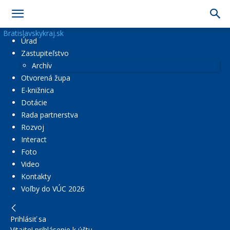
Bratislavskykraj.sk
Úrad
Zastupiteľstvo
Archív
Otvorená župa
E-knižnica
Dotácie
Rada partnerstva
Rozvoj
Interact
Foto
Video
Kontakty
Voľby do VÚC 2026
Prihlásiť sa
Vitajte! prihlásenie k účtu