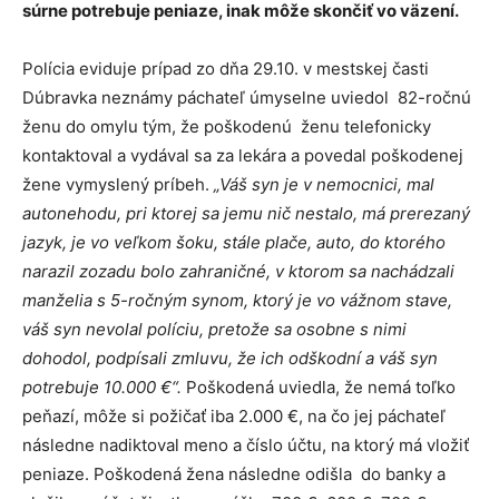
súrne potrebuje peniaze, inak môže skončiť vo väzení.
Polícia eviduje prípad zo dňa 29.10. v mestskej časti
Dúbravka neznámy páchateľ úmyselne uviedol 82-ročnú
ženu do omylu tým, že poškodenú ženu telefonicky
kontaktoval a vydával sa za lekára a povedal poškodenej
žene vymyslený príbeh.
„Váš syn je v nemocnici, mal
autonehodu, pri ktorej sa jemu nič nestalo, má prerezaný
jazyk, je vo veľkom šoku, stále plače, auto, do ktorého
narazil zozadu bolo zahraničné, v ktorom sa nachádzali
manželia s 5-ročným synom, ktorý je vo vážnom stave,
váš syn nevolal políciu, pretože sa osobne s nimi
dohodol, podpísali zmluvu, že ich odškodní a váš syn
potrebuje 10.000 €“.
Poškodená uviedla, že nemá toľko
peňazí, môže si požičať iba 2.000 €, na čo jej páchateľ
následne nadiktoval meno a číslo účtu, na ktorý má vložiť
peniaze. Poškodená žena následne odišla do banky a