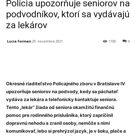
Polícia upozorňuje seniorov na
podvodníkov, ktorí sa vydávajú
za lekárov
Lucia Forman
20. novembra 2021
1720
0
Facebook
X
Linkedin
Tumblr
Okresné riaditeľstvo Policajného zboru v Bratislave IV
upozorňuje seniorov na podvody, kedy sa páchateľ
vydáva za lekára a telefonicky kontaktuje seniora.
Tento „lekár“ žiada od seniora okamžitú finančnú
pomoc pre rodinného príslušníka, ktorý zapríčinil
dopravnú nehodu a zranil osoby, nemôže s nimi
komunikovať, lebo si prehrýzol jazyk, je v šoku, plače a