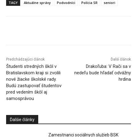
TAGY
Aktuálne správy
Podvodníci
Polícia SR
seniori
Facebook
X
Linkedin
Tumblr
Predchádzajúci článok
Ďalší článok
Študenti stredných škôl v
Drakoľuba: V Rači sa v
Bratislavskom kraji si zvolili
nedeľu bude hľadať odvážny
nové žiacke školské rady.
hrdina
Budú zastupovať študentov
pred vedením škôl aj
samosprávou
Ďalšie články
Zamestnanci sociálnych služieb BSK