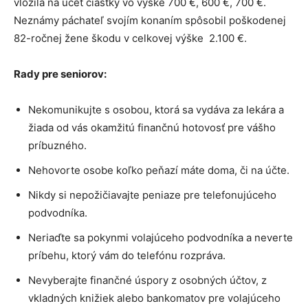
vložila na účet čiastky vo výške 700 €, 600 €, 700 €.
Neznámy páchateľ svojím konaním spôsobil poškodenej
82-ročnej žene škodu v celkovej výške 2.100 €.
Rady pre seniorov:
Nekomunikujte s osobou, ktorá sa vydáva za lekára a
žiada od vás okamžitú finančnú hotovosť pre vášho
príbuzného.
Nehovorte osobe koľko peňazí máte doma, či na účte.
Nikdy si nepožičiavajte peniaze pre telefonujúceho
podvodníka.
Neriaďte sa pokynmi volajúceho podvodníka a neverte
príbehu, ktorý vám do telefónu rozpráva.
Nevyberajte finančné úspory z osobných účtov, z
vkladných knižiek alebo bankomatov pre volajúceho