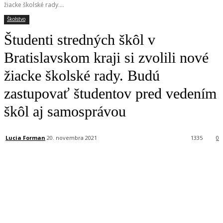
žiacke školské rady....
Školstvo
Študenti stredných škôl v
Bratislavskom kraji si zvolili nové
žiacke školské rady. Budú
zastupovať študentov pred vedením
škôl aj samosprávou
Lucia Forman
20. novembra 2021
1335
0
Facebook
X
Linkedin
Tumblr