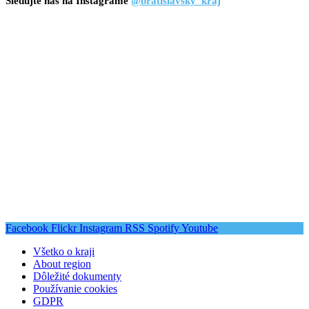
Sledujte nás na Instagrame
@bratislavsky_kraj
Facebook
Flickr
Instagram
RSS
Spotify
Youtube
Všetko o kraji
About region
Dôležité dokumenty
Používanie cookies
GDPR