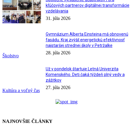
kľúčových partnerov digitálnej transformácie
vzdelávania
31. júla 2026
Školstvo
Gymnázium Alberta Einsteina má obnovenú
fasádu. Kraj zvýšil energetickú efektívnosť
najstaršej strednej školy v Petržalke
28. júla 2026
Školstvo
Už v pondelok štartuje Letná Univerzita
Komenského. Deti čaká týždeň plný vedy a
zážitkov
27. júla 2026
Kultúra a voľný čas
NAJNOVŠIE ČLÁNKY