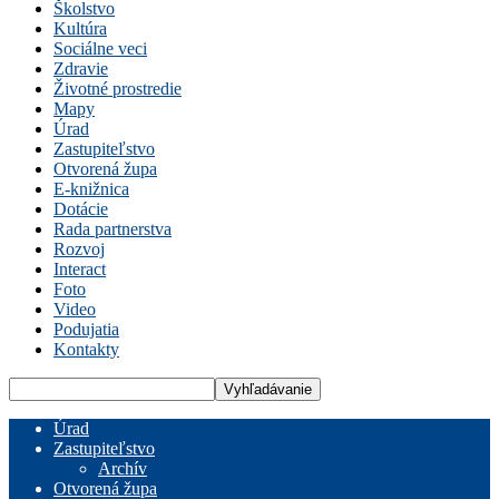
Školstvo
Kultúra
Sociálne veci
Zdravie
Životné prostredie
Mapy
Úrad
Zastupiteľstvo
Otvorená župa
E-knižnica
Dotácie
Rada partnerstva
Rozvoj
Interact
Foto
Video
Podujatia
Kontakty
Úrad
Zastupiteľstvo
Archív
Otvorená župa