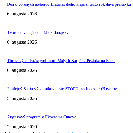
Deň otvorených ateliérov Bratislavského kraja si tento rok dáva prestávku
6. augusta 2026
Tvorenie v auguste – Mlok dunajský
6. augusta 2026
Tip na výlet: Krásnymi lesmi Malých Karpát z Pezinka na Babu
6. augusta 2026
Jubilejný Salón výtvarníkov nesie STOPU troch desaťročí tvorby
5. augusta 2026
Augustový program v Ekocentre Čunovo
5. augusta 2026