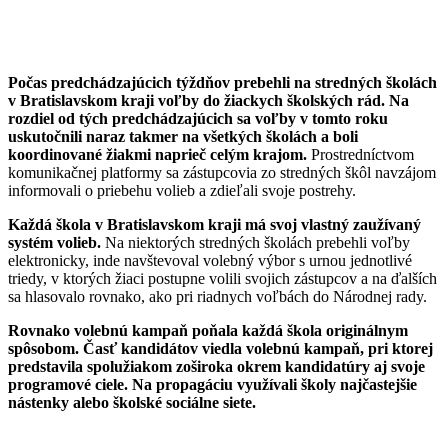
Počas predchádzajúcich týždňov prebehli na stredných školách
v Bratislavskom kraji voľby do žiackych školských rád. Na
rozdiel od tých predchádzajúcich sa voľby v tomto roku
uskutočnili naraz takmer na všetkých školách a boli
koordinované žiakmi naprieč celým krajom.
Prostredníctvom
komunikačnej platformy sa zástupcovia zo stredných škôl navzájom
informovali o priebehu volieb a zdieľali svoje postrehy.
Každá škola v Bratislavskom kraji má svoj vlastný zaužívaný
systém volieb.
Na niektorých stredných školách prebehli voľby
elektronicky, inde navštevoval volebný výbor s urnou jednotlivé
triedy, v ktorých žiaci postupne volili svojich zástupcov a na ďalších
sa hlasovalo rovnako, ako pri riadnych voľbách do Národnej rady.
Rovnako volebnú kampaň poňala každá škola originálnym
spôsobom. Časť kandidátov viedla volebnú kampaň, pri ktorej
predstavila spolužiakom zoširoka okrem kandidatúry aj svoje
programové ciele. Na propagáciu využívali školy najčastejšie
nástenky alebo školské sociálne siete.