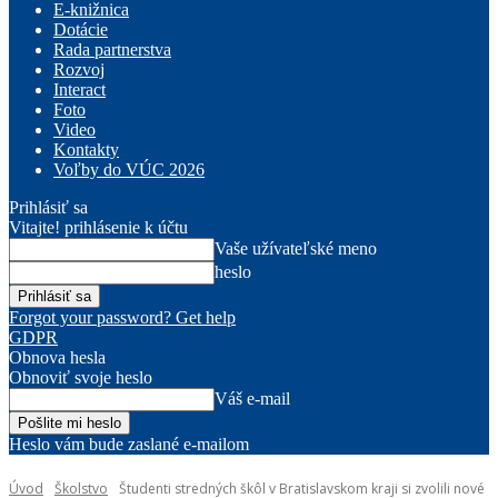
E-knižnica
Dotácie
Rada partnerstva
Rozvoj
Interact
Foto
Video
Kontakty
Voľby do VÚC 2026
Prihlásiť sa
Vitajte! prihlásenie k účtu
Vaše užívateľské meno
heslo
Forgot your password? Get help
GDPR
Obnova hesla
Obnoviť svoje heslo
Váš e-mail
Heslo vám bude zaslané e-mailom
Úvod
Školstvo
Študenti stredných škôl v Bratislavskom kraji si zvolili nové