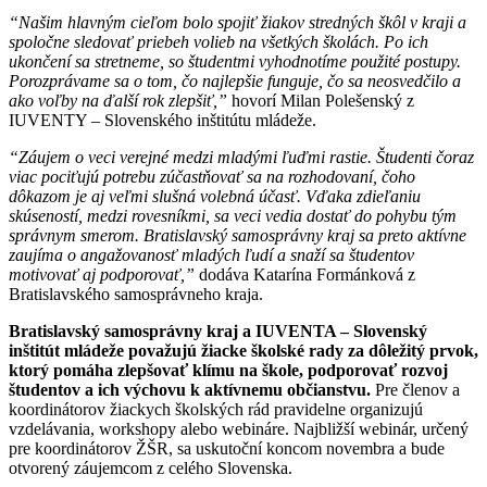
“Našim hlavným cieľom bolo spojiť žiakov stredných škôl v kraji a
spoločne sledovať priebeh volieb na všetkých školách. Po ich
ukončení sa stretneme, so študentmi vyhodnotíme použité postupy.
Porozprávame sa o tom, čo najlepšie funguje, čo sa neosvedčilo a
ako voľby na ďalší rok zlepšiť,”
hovorí Milan Polešenský z
IUVENTY – Slovenského inštitútu mládeže.
“Záujem o veci verejné medzi mladými ľuďmi rastie. Študenti čoraz
viac pociťujú potrebu zúčastňovať sa na rozhodovaní, čoho
dôkazom je aj veľmi slušná volebná účasť. Vďaka zdieľaniu
skúseností, medzi rovesníkmi, sa veci vedia dostať do pohybu tým
správnym smerom. Bratislavský samosprávny kraj sa preto aktívne
zaujíma o angažovanosť mladých ľudí a snaží sa študentov
motivovať aj podporovať,”
dodáva Katarína Formánková z
Bratislavského samosprávneho kraja.
Bratislavský samosprávny kraj a IUVENTA – Slovenský
inštitút mládeže považujú žiacke školské rady za dôležitý prvok,
ktorý pomáha zlepšovať klímu na škole, podporovať rozvoj
študentov a ich výchovu k aktívnemu občianstvu.
Pre členov a
koordinátorov žiackych školských rád pravidelne organizujú
vzdelávania, workshopy alebo webináre. Najbližší webinár, určený
pre koordinátorov ŽŠR, sa uskutoční koncom novembra a bude
otvorený záujemcom z celého Slovenska.