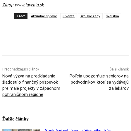
Zdroj: www.iuventa.sk
TAGY
Aktuálne správy
iuventa
školské rady
školstvo
Facebook
X
Linkedin
Tumblr
Predchádzajúci článok
Ďalší článok
Nová výzva na predkladanie
Polícia upozorňuje seniorov na
žiadostí o finančný príspevok
podvodníkov, ktorí sa vydávajú
pre malé projekty v západnom
za lekárov
pohraničnom regióne
Ďalšie články
Spoločné vyhlásenie účastníkov Fóra