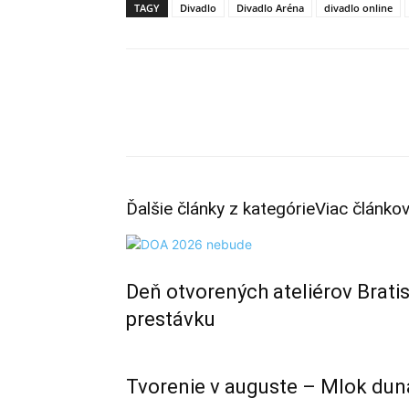
TAGY
Divadlo
Divadlo Aréna
divadlo online
Facebook
Zdieľajte tento článok
Ďalšie články z kategórie
Viac článko
Deň otvorených ateliérov Bratis
prestávku
Tvorenie v auguste – Mlok dun