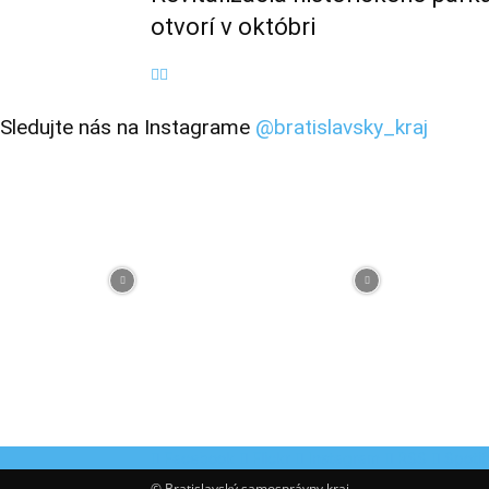
otvorí v októbri
Sledujte nás na Instagrame
@bratislavsky_kraj
Facebook
Flickr
Instagram
RSS
Spotif
© Bratislavský samosprávny kraj