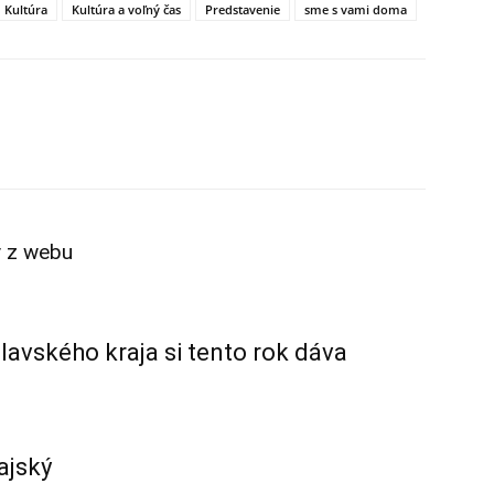
Kultúra
Kultúra a voľný čas
Predstavenie
sme s vami doma
X
Linkedin
Tumblr
v z webu
lavského kraja si tento rok dáva
ajský