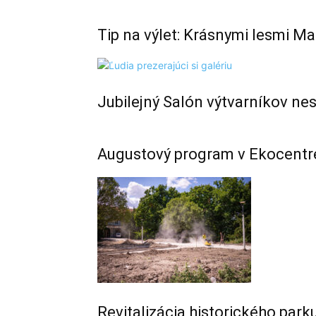
Tip na výlet: Krásnymi lesmi M
Jubilejný Salón výtvarníkov ne
Augustový program v Ekocent
Revitalizácia historického parku