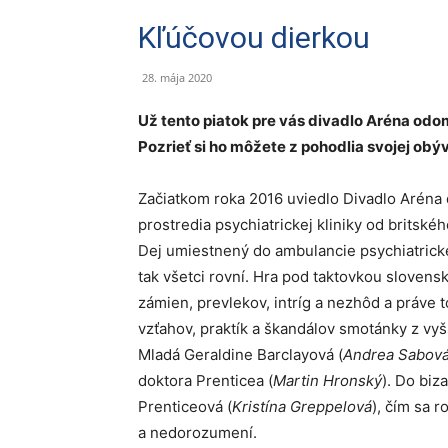
Kľúčovou dierkou
28. mája 2020
Už tento piatok pre vás divadlo Aréna odo
Pozrieť si ho môžete z pohodlia svojej obý
Začiatkom roka 2016 uviedlo Divadlo Aréna d
prostredia psychiatrickej kliniky od britské
Dej umiestnený do ambulancie psychiatrickej
tak všetci rovní. Hra pod taktovkou slovensk
zámien, prevlekov, intríg a nezhôd a práve
vzťahov, praktík a škandálov smotánky z vyš
Mladá Geraldine Barclayová (
Andrea Sabov
doktora Prenticea (
Martin Hronský
). Do biz
Prenticeová (
Kristína Greppelová
), čím sa 
a nedorozumení.