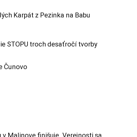
alých Karpát z Pezinka na Babu
sie STOPU troch desaťročí tvorby
re Čunovo
 v Malinove finišuje. Verejnosti sa