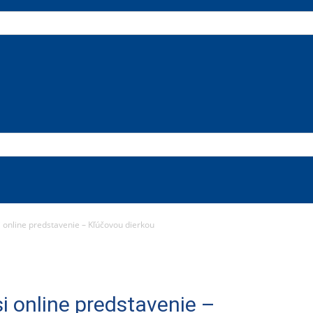
i online predstavenie – Kľúčovou dierkou
si online predstavenie –