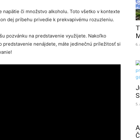
 napätie či množstvo alkoholu. Toto všetko v kontexte
kon dej príbehu privedie k prekvapivému rozuzleniu.
T
M
ašu pozvánku na predstavenie využijete. Nakoľko
o predstavenie nenájdete, máte jedinečnú príležitosť si
6.
vanie!
J
S
5.
A
Č