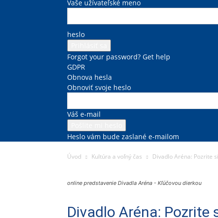
Vaše užívateľské meno
heslo
Forgot your password? Get help
GDPR
Obnova hesla
Obnoviť svoje heslo
Váš e-mail
Heslo vám bude zaslané e-mailom
Úvod
Kultúra a voľný čas
Divadlo Aréna: Pozrite s
online predstavenie Divadla Aréna - Kľúčovou dierkou
Divadlo Aréna: Pozrite 