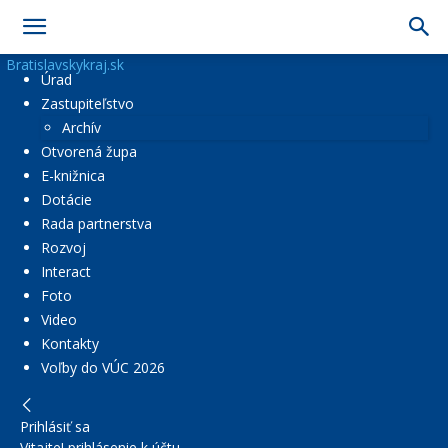
Bratislavskykraj.sk
Úrad
Zastupiteľstvo
Archív
Otvorená župa
E-knižnica
Dotácie
Rada partnerstva
Rozvoj
Interact
Foto
Video
Kontakty
Voľby do VÚC 2026
Prihlásiť sa
Vitajte! prihlásenie k účtu