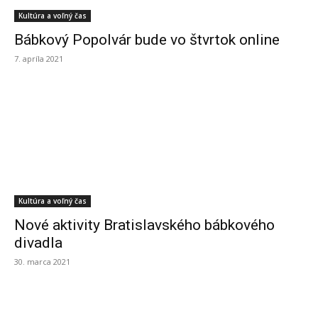
Kultúra a voľný čas
Bábkový Popolvár bude vo štvrtok online
7. apríla 2021
Kultúra a voľný čas
Nové aktivity Bratislavského bábkového
divadla
30. marca 2021