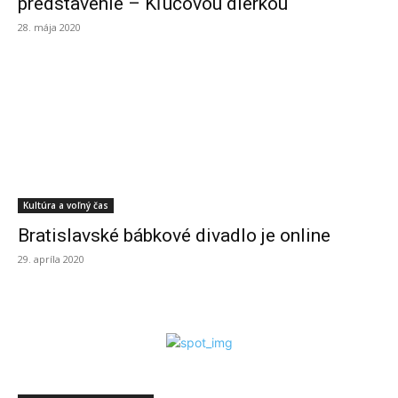
predstavenie – Kľúčovou dierkou
28. mája 2020
Kultúra a voľný čas
Bratislavské bábkové divadlo je online
29. apríla 2020