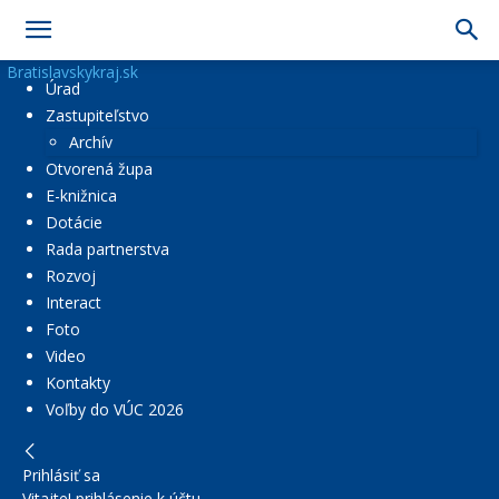
Bratislavskykraj.sk
Úrad
Zastupiteľstvo
Archív
Otvorená župa
E-knižnica
Dotácie
Rada partnerstva
Rozvoj
Interact
Foto
Video
Kontakty
Voľby do VÚC 2026
Prihlásiť sa
Vitajte! prihlásenie k účtu