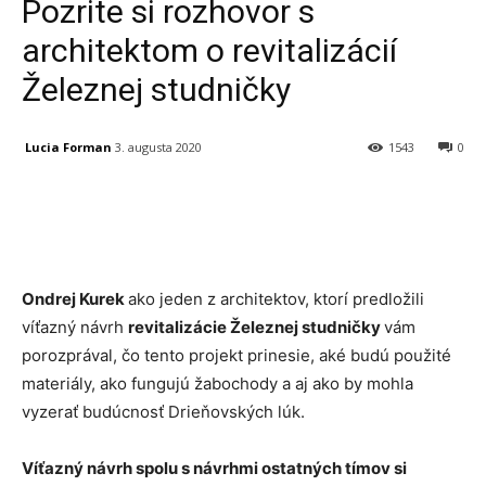
Pozrite si rozhovor s
architektom o revitalizácií
Železnej studničky
Lucia Forman
3. augusta 2020
1543
0
Facebook
X
Linkedin
Tumblr
Ondrej Kurek
ako jeden z architektov, ktorí predložili
víťazný návrh
revitalizácie Železnej studničky
vám
porozprával, čo tento projekt prinesie, aké budú použité
materiály, ako fungujú žabochody a aj ako by mohla
vyzerať budúcnosť Drieňovských lúk.
Víťazný návrh spolu s návrhmi ostatných tímov si