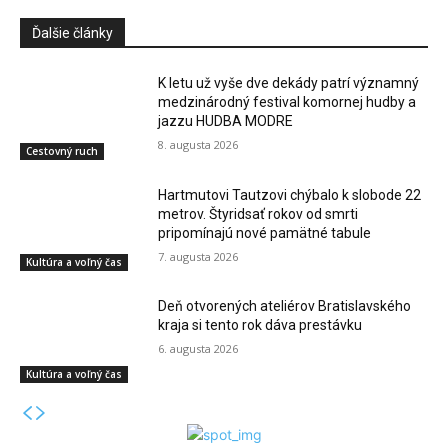
Ďalšie články
K letu už vyše dve dekády patrí významný
medzinárodný festival komornej hudby a
jazzu HUDBA MODRE
8. augusta 2026
Cestovný ruch
Hartmutovi Tautzovi chýbalo k slobode 22
metrov. Štyridsať rokov od smrti
pripomínajú nové pamätné tabule
7. augusta 2026
Kultúra a voľný čas
Deň otvorených ateliérov Bratislavského
kraja si tento rok dáva prestávku
6. augusta 2026
Kultúra a voľný čas