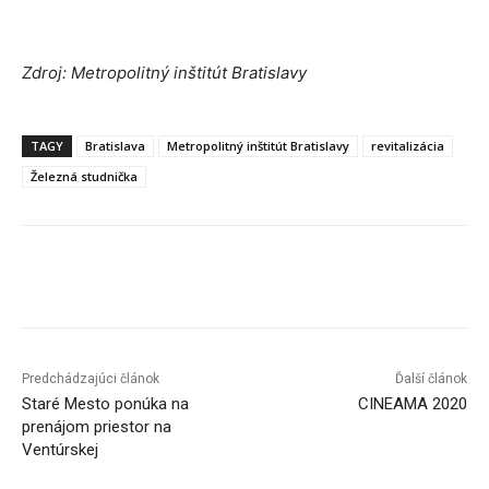
Zdroj: Metropolitný inštitút Bratislavy
TAGY
Bratislava
Metropolitný inštitút Bratislavy
revitalizácia
Železná studnička
Facebook
X
Linkedin
Tumblr
Predchádzajúci článok
Ďalší článok
Staré Mesto ponúka na
CINEAMA 2020
prenájom priestor na
Ventúrskej