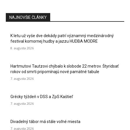
NAJNOVŠIE ČLÁNKY
K letu už vyše dve dekády patrí významný medzinárodný
festival komornej hudby a jazzu HUDBA MODRE
8. augusta 2026
Hartmutovi Tautzovi chýbalo k slobode 22 metrov. Štyridsať
rokov od smrti pripomínajú nové pamätné tabule
7. augusta 2026
Grécky týždeň v DSS a ZpS Kaštieľ
7. augusta 2026
Divadelný tábor má stále voľné miesta
7. augusta 2026