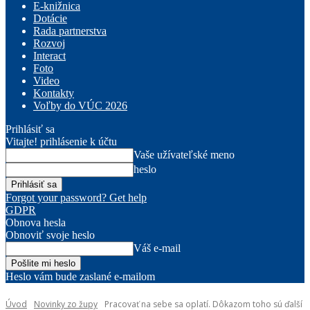
E-knižnica
Dotácie
Rada partnerstva
Rozvoj
Interact
Foto
Video
Kontakty
Voľby do VÚC 2026
Prihlásiť sa
Vitajte! prihlásenie k účtu
Vaše užívateľské meno
heslo
Forgot your password? Get help
GDPR
Obnova hesla
Obnoviť svoje heslo
Váš e-mail
Heslo vám bude zaslané e-mailom
Úvod
Novinky zo župy
Pracovať na sebe sa oplatí. Dôkazom toho sú ďalší