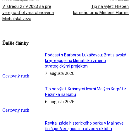
V stredu 27.9.2023 sa pre
Tip na výlet: Hrebeň
verejnosť otvára obnovená
kameňolomu Medené Hámre
Michalská veža
Ďalšie články
Podcast s Barborou Lukáčovou: Bratislavský
kraj reaguje na klimatickú zmenu
strategickými projektmi.
7. augusta 2026
Cestovný ruch
Tip na výlet: Krásnymi lesmi Malých Karpát z
Pezinka na Babu
6. augusta 2026
Cestovný ruch
Revitalizácia historického parku v Malinove
finišuje. Verejnosti sa otvorí v októbri