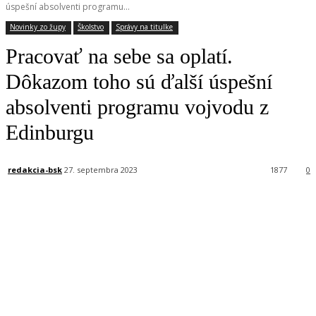
úspešní absolventi programu...
Novinky zo župy
Školstvo
Správy na titulke
Pracovať na sebe sa oplatí.
Dôkazom toho sú ďalší úspešní
absolventi programu vojvodu z
Edinburgu
redakcia-bsk
27. septembra 2023
1877
0
Facebook
X
Linkedin
Tumblr