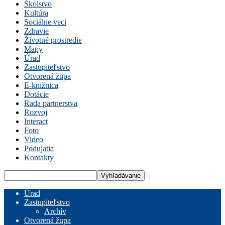
Školstvo
Kultúra
Sociálne veci
Zdravie
Životné prostredie
Mapy
Úrad
Zastupiteľstvo
Otvorená župa
E-knižnica
Dotácie
Rada partnerstva
Rozvoj
Interact
Foto
Video
Podujatia
Kontakty
Úrad
Zastupiteľstvo
Archív
Otvorená župa