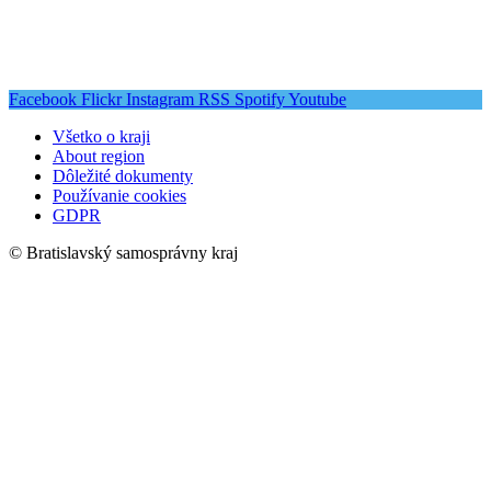
Facebook
Flickr
Instagram
RSS
Spotify
Youtube
Všetko o kraji
About region
Dôležité dokumenty
Používanie cookies
GDPR
© Bratislavský samosprávny kraj