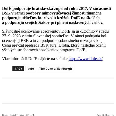
DofE podporuje bratislavská župa od roku 2017. V súčasnosti
BSK v rámci podpory mimovyučovacej činnosti finančne
podporuje učiteľov, ktorí vedú krúžok DofE na školách
a podporujú svojich žiakov pri plnení nastavených cieľov.
Slávnostné oceňovanie absolventov DofE sa uskutočnilo v stredu
27. 9. 2023 v átriu Slovenskej sporiteľne. V rámci podujatia bol
ocenený aj BSK a to za podporu osobnostného rozvoja v kraji.
Cenu prevzal predseda BSK Juraj Droba, ktorý následne ocenil
všetkých strieborných absolventov programu DofE.
Viac informácií DofE nájdete na stránke
https://www.dofe.sk/
.
TAGY
dofe
The Duke of Edinburgh
Facebook
X
Linkedin
Tumblr
Predchádzajúci článok
Ďalší článok