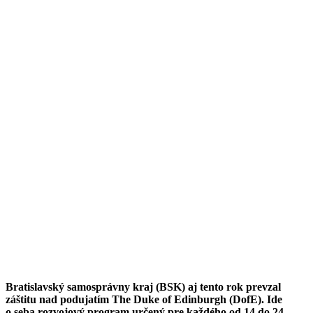
Bratislavský samosprávny kraj (BSK) aj tento rok prevzal
záštitu nad podujatím The Duke of Edinburgh (DofE). Ide
o seba rozvojový program určený pre každého od 14 do 24