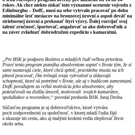
rokov. Ak chce niekto získať toto významné ocenenie vojvodu z
Edinburghu – DofE, musí na sebe vytrvalo pracovať po dobu
minimálne šesť mesiacov na bronzovej úrovni a aspoň deväť na
striebornej úrovni a prekonať štyri výzvy. Ďalej rozvíjať svoj
talent/ zručnosť, športovať, angažovať sa ako dobrovoľník a
na záver zvládnuť dobrodružnú expedíciu s kamarátmi.
„Pre BSK je podpora školstva a mladých ľudí veľkou prioritou.
Pravé tento program pomáha absolventom uspieť v živote tým, že si
sami nastavujú ciele, ktoré chcú splniť, pravidelne musia na ich
plnení pracovať, čím trénujú svoju vytrvalosť a získavajú
schopnosti, ktoré sú potrebné v živote, ale aj v budúcom zamestnaní.
DofE považujem za veľkú motiváciu jeho absolventov, aby
pokračovali na ďalšiu úroveň, motivovali svojich kamarátov,
spolužiakov a rovesníkov,“
povedal predseda BSK Juraj Droba.
Súčasťou programu je aj dobrovoľníctvo, ktoré vytvára
pocit zodpovednosti za spoločnosť, v ktorej mladí ľudia žijú
a ukazuje im cestu, ako aj malými krokmi vedia zlepšovať život
okolo seba.