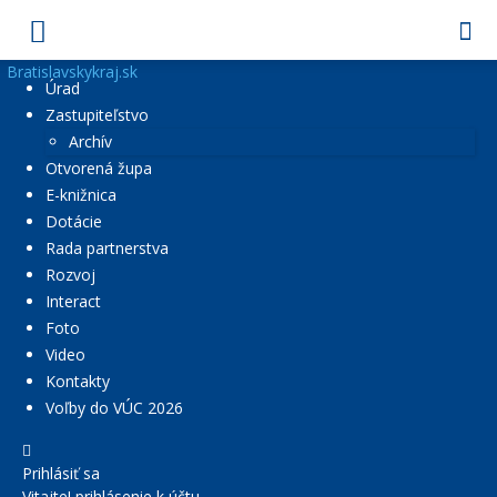
Bratislavskykraj.sk
Úrad
Zastupiteľstvo
Archív
Otvorená župa
E-knižnica
Dotácie
Rada partnerstva
Rozvoj
Interact
Foto
Video
Kontakty
Voľby do VÚC 2026
Prihlásiť sa
Vitajte! prihlásenie k účtu