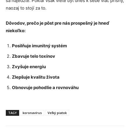
sa najedzte. Pokiaľ však viete byť dnes k sebe viac prísny,
naozaj to stojí za to.
Dôvodov, prečo je pôst pre nás prospešný je hneď
niekoľko:
Posilňuje imunitný systém
Zbavuje telo toxínov
Zvyšuje energiu
Zlepšuje kvalitu života
Obnovuje pohodlie a rovnováhu
TAGY
koronavírus
Veľký piatok