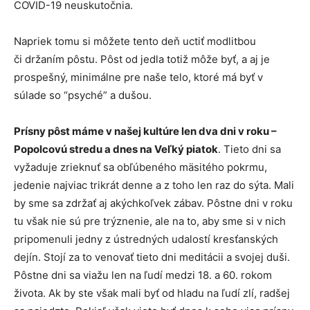
COVID-19 neuskutočnia.
Napriek tomu si môžete tento deň uctiť modlitbou
či držaním pôstu. Pôst od jedla totiž môže byť, a aj je
prospešný, minimálne pre naše telo, ktoré má byť v
súlade so “psyché” a dušou.
Prísny pôst máme v našej kultúre len dva dni v roku –
Popolcovú stredu a dnes na Veľký piatok
. Tieto dni sa
vyžaduje zrieknuť sa obľúbeného mäsitého pokrmu,
jedenie najviac trikrát denne a z toho len raz do sýta. Mali
by sme sa zdržať aj akýchkoľvek zábav. Pôstne dni v roku
tu však nie sú pre trýznenie, ale na to, aby sme si v nich
pripomenuli jedny z ústredných udalostí kresťanských
dejín. Stojí za to venovať tieto dni meditácii a svojej duši.
Pôstne dni sa viažu len na ľudí medzi 18. a 60. rokom
života. Ak by ste však mali byť od hladu na ľudí zlí, radšej