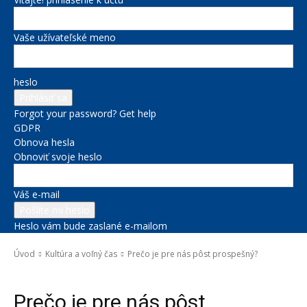
Vaše užívateľské meno
heslo
Forgot your password? Get help
GDPR
Obnova hesla
Obnoviť svoje heslo
Váš e-mail
Heslo vám bude zaslané e-mailom
Úvod
Kultúra a voľný čas
Prečo je pre nás pôst prospešný?
Kultúra a voľný čas
Správy na titulke
Prečo je pre nás pôst