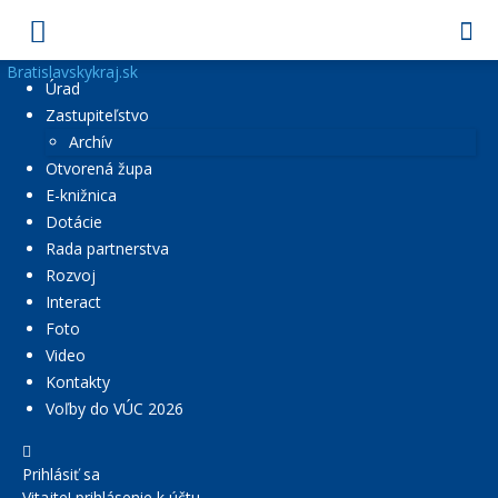
Bratislavskykraj.sk
Úrad
Zastupiteľstvo
Archív
Otvorená župa
E-knižnica
Dotácie
Rada partnerstva
Rozvoj
Interact
Foto
Video
Kontakty
Voľby do VÚC 2026
Prihlásiť sa
Vitajte! prihlásenie k účtu