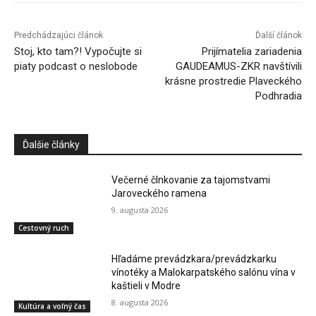
Predchádzajúci článok
Ďalší článok
Stoj, kto tam?! Vypočujte si
Prijímatelia zariadenia
piaty podcast o neslobode
GAUDEAMUS-ZKR navštívili
krásne prostredie Plaveckého
Podhradia
Ďalšie články
Večerné člnkovanie za tajomstvami
Jaroveckého ramena
9. augusta 2026
Cestovný ruch
Hľadáme prevádzkara/prevádzkarku
vínotéky a Malokarpatského salónu vína v
kaštieli v Modre
8. augusta 2026
Kultúra a voľný čas