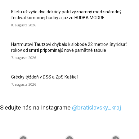
K letu už vyše dve dekády patrí významný medzinárodný
festival komornej hudby a jazzu HUDBA MODRE
8. augusta 2026
Hartmutovi Tautzovi chýbalo k slobode 22 metrov. Štyridsať
rokov od smrti pripomínajú nové pamätné tabule
7. augusta 2026
Grécky týždeň v DSS a ZpS Kaštieľ
7. augusta 2026
Sledujte nás na Instagrame
@bratislavsky_kraj