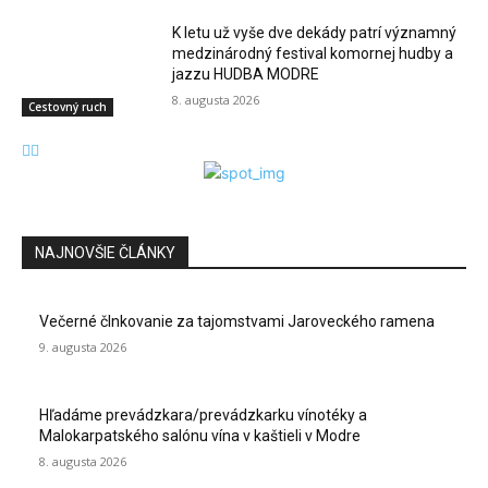
K letu už vyše dve dekády patrí významný
medzinárodný festival komornej hudby a
jazzu HUDBA MODRE
8. augusta 2026
Cestovný ruch
NAJNOVŠIE ČLÁNKY
Večerné člnkovanie za tajomstvami Jaroveckého ramena
9. augusta 2026
Hľadáme prevádzkara/prevádzkarku vínotéky a
Malokarpatského salónu vína v kaštieli v Modre
8. augusta 2026