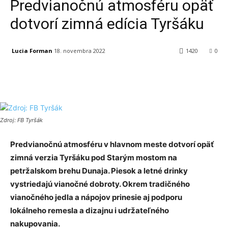
Predvianočnú atmosféru opäť
dotvorí zimná edícia Tyršáku
Lucia Forman
18. novembra 2022
1420
0
Facebook
X
Linkedin
Tumblr
Zdroj: FB Tyršák
Predviano
č
nú atmosféru v hlavnom meste dotvorí opä
ť
zimná verzia Tyršáku pod Starým mostom na
petržalskom brehu Dunaja. Piesok a letné drinky
vystriedajú viano
č
né dobroty. Okrem tradi
č
ného
viano
č
ného jedla a nápojov prinesie aj podporu
lokálneho remesla a dizajnu i udržate
ľ
ného
nakupovania.