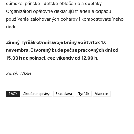
dámske, pánske i detské oblečenie a doplnky.
Organizátori opätovne deklarujú triedenie odpadu,
používanie zálohovaných pohárov i kompostovateľného
riadu.
Zimný Tyršák otvoril svoje brány vo štvrtok 17.
novembra. Otvorený bude počas pracovných dní od
15.00 h do polnoci, cez víkendy od 12.00 h.
Zdroj: TASR
TAGY
Aktuálne správy
Bratislava
Tyršák
Vianoce
Facebook
X
Linkedin
Tumblr