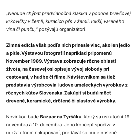
„Nebude chýba
ť
predviano
č
ná klasika v podobe brav
č
ovej
krkovi
č
ky v žemli, kuracích p
ŕ
s v žemli, lokší, vareného
vína
č
i pun
č
u,“
pozývajú organizátori.
Zimná edícia však podľa nich prinesie viac, ako len jedlo
a pitie. Výstavou fotografií napríklad pripomenú
November 1989. Výstava zobrazuje rôzne oblasti
života, na časovej osi opisuje vývoj slobody pri
cestovaní, v hudbe či filme. Návštevníkom sa tiež
predstavia výrobcovia ľudovo umeleckých výrobkov z
rôznych kútov Slovenska. Zakúpiť si budú môcť
drevené, keramické, drôtené či plastové výrobky.
Novinkou bude
Bazaar na Tyršáku
, ktorý sa uskutoční 19.
novembra a 10. decembra. Jeho koncept spočíva v
udržateľnom nakupovaní, predávať sa bude nosené