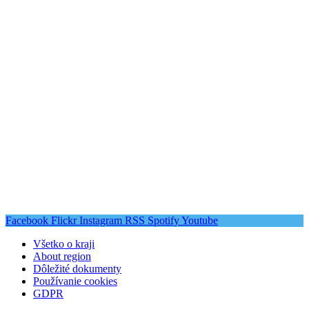
Facebook
Flickr
Instagram
RSS
Spotify
Youtube
Všetko o kraji
About region
Dôležité dokumenty
Používanie cookies
GDPR