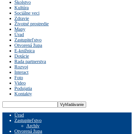
Školstvo
Kultúra
Sociálne veci
Zdravie
Životné prostredie
Mapy
Úrad
Zastupiteľstvo
Otvorená župa
E-knižnica
Dotácie
Rada partnerstva
Rozvoj
Interact
Foto
Video
Podujatia
Kontakty
Úrad
Zastupiteľstvo
Archív
Otvorená župa