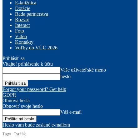
E-knižnica
Dotácie
Rada partnerstva
Rozvoj
Interact
Foto
Video
Kontakty
Voľby do VÚC 2026
Prihlásiť sa
Vitajte! prihlásenie k účtu
Vaše užívateľské meno
heslo
Forgot your password? Get help
GDPR
Obnova hesla
Obnoviť svoje heslo
Váš e-mail
Heslo vám bude zaslané e-mailom
Tagy
Tyršák