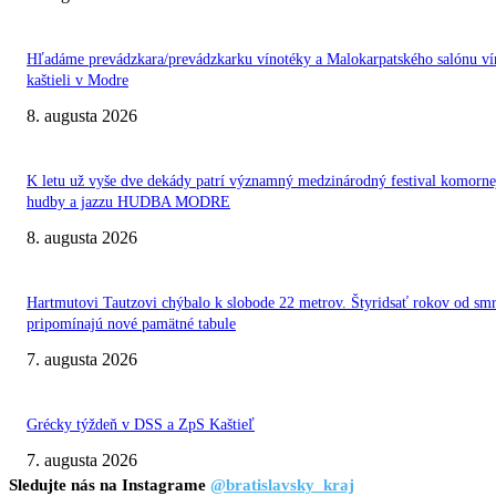
Hľadáme prevádzkara/prevádzkarku vínotéky a Malokarpatského salónu ví
kaštieli v Modre
8. augusta 2026
K letu už vyše dve dekády patrí významný medzinárodný festival komorne
hudby a jazzu HUDBA MODRE
8. augusta 2026
Hartmutovi Tautzovi chýbalo k slobode 22 metrov. Štyridsať rokov od smr
pripomínajú nové pamätné tabule
7. augusta 2026
Grécky týždeň v DSS a ZpS Kaštieľ
7. augusta 2026
Sledujte nás na Instagrame
@bratislavsky_kraj