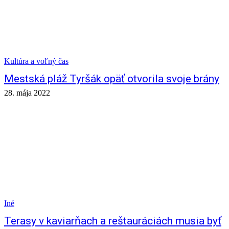
Kultúra a voľný čas
Mestská pláž Tyršák opäť otvorila svoje brány
28. mája 2022
Iné
Terasy v kaviarňach a reštauráciách musia byť