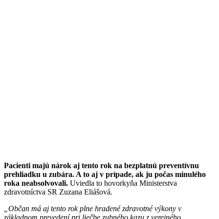
Pacienti majú nárok aj tento rok na bezplatnú preventívnu
prehliadku u zubára. A to aj v prípade, ak ju počas minulého
roka neabsolvovali.
Uviedla to hovorkyňa Ministerstva
zdravotníctva SR Zuzana Eliášová.
„Občan má aj tento rok plne hradené zdravotné výkony v
základnom prevedení pri liečbe zubného kazu z verejného