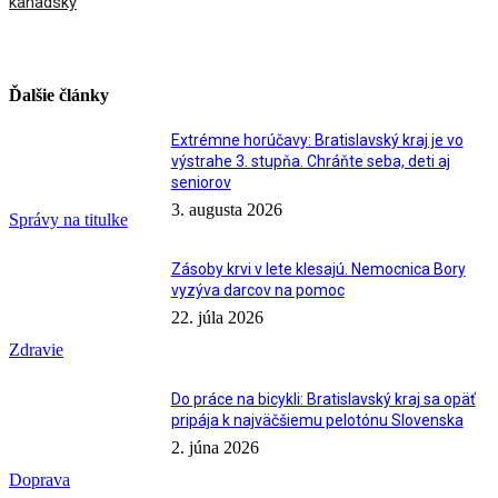
kanadský
Ďalšie články
Extrémne horúčavy: Bratislavský kraj je vo
výstrahe 3. stupňa. Chráňte seba, deti aj
seniorov
3. augusta 2026
Správy na titulke
Zásoby krvi v lete klesajú. Nemocnica Bory
vyzýva darcov na pomoc
22. júla 2026
Zdravie
Do práce na bicykli: Bratislavský kraj sa opäť
pripája k najväčšiemu pelotónu Slovenska
2. júna 2026
Doprava