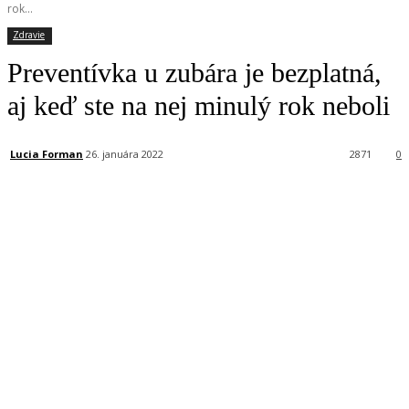
rok...
Zdravie
Preventívka u zubára je bezplatná,
aj keď ste na nej minulý rok neboli
Lucia Forman
26. januára 2022
2871
0
Facebook
X
Linkedin
Tumblr