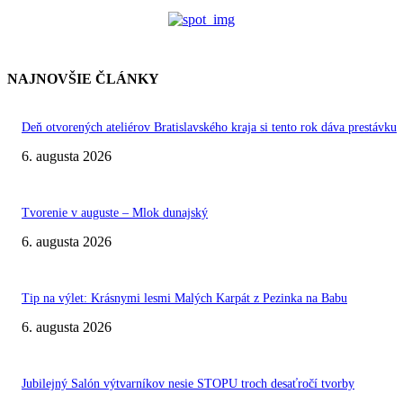
NAJNOVŠIE ČLÁNKY
Deň otvorených ateliérov Bratislavského kraja si tento rok dáva prestávku
6. augusta 2026
Tvorenie v auguste – Mlok dunajský
6. augusta 2026
Tip na výlet: Krásnymi lesmi Malých Karpát z Pezinka na Babu
6. augusta 2026
Jubilejný Salón výtvarníkov nesie STOPU troch desaťročí tvorby