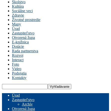
Školstvo
Kultúra
Sociálne veci
Zdravie
Životné prostredie
Mapy
Úrad
Zastupiteľstvo
Otvorená župa
E-knižnica
Dotácie
Rada partnerstva
Rozvoj
Interact
Foto
Video
Podujatia
Kontakty
Úrad
Zastupiteľstvo
Archív
Otvorená župa