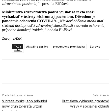
zdravotného poistenia,“
spresnila Eliášová.
Ministerstvo zdravotníctva podľa jej slov sa takto snaží
vychádzať v ústrety lekárom aj pacientom. Dôvodom je
pandémia ochorenia COVID-19.
„Niektorí občania mohli mať
sťaženú dostupnosť k zdravotnej starostlivosti z dôvodu ochorenia,
prípadne domácej izolácie,“
dodala Eliášová.
Zdroj: TASR
TAGY
Aktuálne správy
preventívna prehliadka
Zdravie
zubár
Facebook
X
Linkedin
Tumblr
Predchádzajúci článok
Ďalší článok
V bratislavskej zoo pribudol
Bratislava vyhlasuje grantové
nový druh zvieraťa urzon
výzvy v sociálnej oblasti