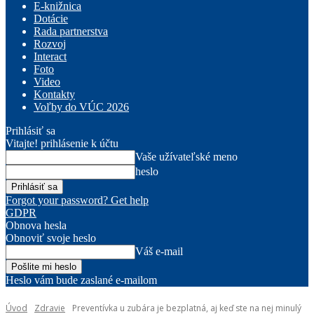
E-knižnica
Dotácie
Rada partnerstva
Rozvoj
Interact
Foto
Video
Kontakty
Voľby do VÚC 2026
Prihlásiť sa
Vitajte! prihlásenie k účtu
Vaše užívateľské meno
heslo
Forgot your password? Get help
GDPR
Obnova hesla
Obnoviť svoje heslo
Váš e-mail
Heslo vám bude zaslané e-mailom
Úvod
Zdravie
Preventívka u zubára je bezplatná, aj keď ste na nej minulý