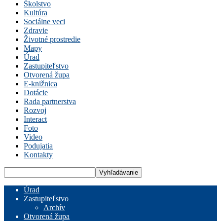
Školstvo
Kultúra
Sociálne veci
Zdravie
Životné prostredie
Mapy
Úrad
Zastupiteľstvo
Otvorená župa
E-knižnica
Dotácie
Rada partnerstva
Rozvoj
Interact
Foto
Video
Podujatia
Kontakty
Úrad
Zastupiteľstvo
Archív
Otvorená župa