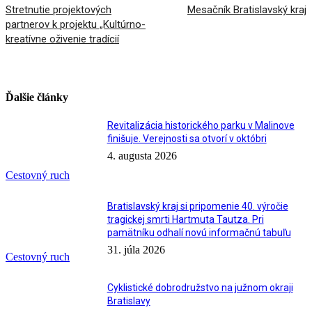
Stretnutie projektových
Mesačník Bratislavský kraj
partnerov k projektu „Kultúrno-
kreatívne oživenie tradícií
Ďalšie články
Revitalizácia historického parku v Malinove
finišuje. Verejnosti sa otvorí v októbri
4. augusta 2026
Cestovný ruch
Bratislavský kraj si pripomenie 40. výročie
tragickej smrti Hartmuta Tautza. Pri
pamätníku odhalí novú informačnú tabuľu
31. júla 2026
Cestovný ruch
Cyklistické dobrodružstvo na južnom okraji
Bratislavy