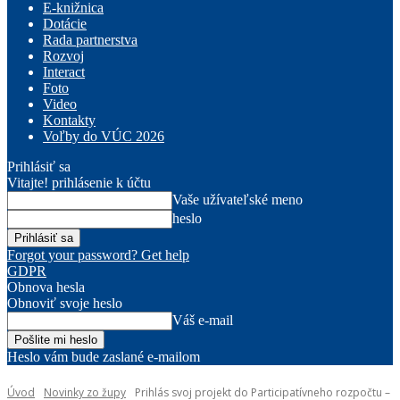
E-knižnica
Dotácie
Rada partnerstva
Rozvoj
Interact
Foto
Video
Kontakty
Voľby do VÚC 2026
Prihlásiť sa
Vitajte! prihlásenie k účtu
Vaše užívateľské meno
heslo
Forgot your password? Get help
GDPR
Obnova hesla
Obnoviť svoje heslo
Váš e-mail
Heslo vám bude zaslané e-mailom
Úvod
Novinky zo župy
Prihlás svoj projekt do Participatívneho rozpočtu –