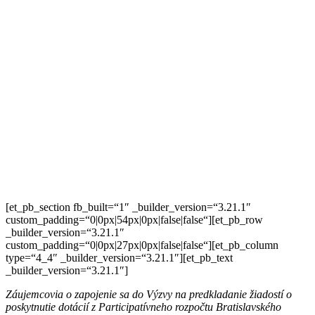
[et_pb_section fb_built=“1″ _builder_version=“3.21.1″
custom_padding=“0|0px|54px|0px|false|false“][et_pb_row
_builder_version=“3.21.1″
custom_padding=“0|0px|27px|0px|false|false“][et_pb_column
type=“4_4″ _builder_version=“3.21.1″][et_pb_text
_builder_version=“3.21.1″]
Záujemcovia o zapojenie sa do
Výzvy na predkladanie žiadostí o
poskytnutie dotácií z Participatívneho rozpočtu Bratislavského