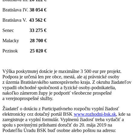
Bratislava IV.
38 054 €
Bratislava V.
43 562 €
Senec
33 275 €
Malacky
28 700 €
Pezinok
25 020 €
Výška poskytnutej dotácie je maximálne 3 500 eur pre projekt.
Podpora je určená len pre obce, mestá, ale aj právnické osoby
z územia Bratislavského samosprávneho kraja. Z okruhu žiadateľov
vypadli obchodné spoločnosti a fyzické osoby-podnikatelia,
nakoľko zámerom župy je podporiť všeobecne prospešné
a verejnoprospešné služby.
Žiadateľ o dotáciu z Participatívneho rozpočtu vyplní žiadosť
elektronicky cez dotačný portál BSK
www.rozhodni-bsk.sk
, kde sa
zaregistruje a vyplní formulár. Vyplnenú žiadosť treba vytlačiť a
spolu s povinnými prílohami doručiť do 20. mája 2019 na
Podateľňu Úradu BSK buď osobne alebo poštou na adresu: