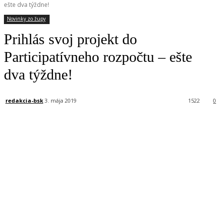
ešte dva týždne!
Novinky zo župy
Prihlás svoj projekt do
Participatívneho rozpočtu – ešte
dva týždne!
redakcia-bsk
3. mája 2019
1522
0
Facebook
X
Linkedin
Tumblr