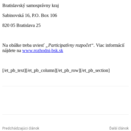
Bratislavský samosprávny kraj
Sabinovská 16, P.O. Box 106
820 05 Bratislava 25
Na obálke treba uviesť
„Participatívny rozpočet“.
Viac informácií
nájdete na
www.rozhodni-bsk.sk
[/et_pb_text][/et_pb_column][/et_pb_row][/et_pb_section]
Facebook
X
Linkedin
Tumblr
Predchádzajúci článok
Ďalší článok