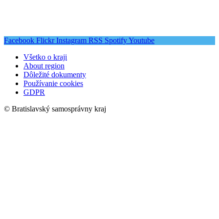
Facebook
Flickr
Instagram
RSS
Spotify
Youtube
Všetko o kraji
About region
Dôležité dokumenty
Používanie cookies
GDPR
© Bratislavský samosprávny kraj