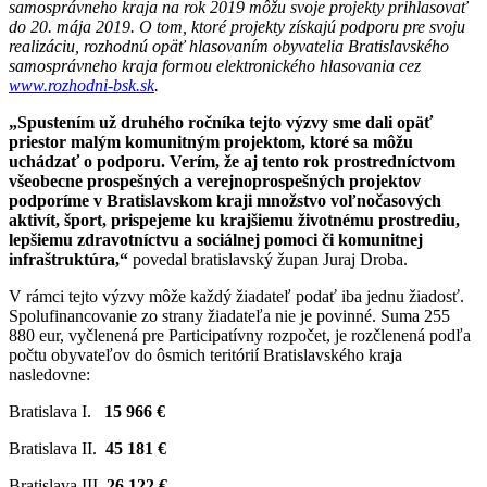
samosprávneho kraja na rok 2019 môžu svoje projekty prihlasovať
do 20. mája 2019. O tom, ktoré projekty získajú podporu pre svoju
realizáciu, rozhodnú opäť hlasovaním obyvatelia Bratislavského
samosprávneho kraja formou elektronického hlasovania cez
www.rozhodni-bsk.sk
.
„Spustením už druhého ročníka tejto výzvy sme dali opäť
priestor malým komunitným projektom, ktoré sa môžu
uchádzať o podporu. Verím, že aj tento rok prostredníctvom
všeobecne prospešných a verejnoprospešných projektov
podporíme v Bratislavskom kraji množstvo voľnočasových
aktivít, šport, prispejeme ku krajšiemu životnému prostrediu,
lepšiemu zdravotníctvu a sociálnej pomoci či komunitnej
infraštruktúra,“
povedal bratislavský župan Juraj Droba.
V rámci tejto výzvy môže každý žiadateľ podať iba jednu žiadosť.
Spolufinancovanie zo strany žiadateľa nie je povinné. Suma 255
880 eur, vyčlenená pre Participatívny rozpočet, je rozčlenená podľa
počtu obyvateľov do ôsmich teritórií Bratislavského kraja
nasledovne:
Bratislava I.
15 966 €
Bratislava II.
45 181 €
Bratislava III.
26 122 €