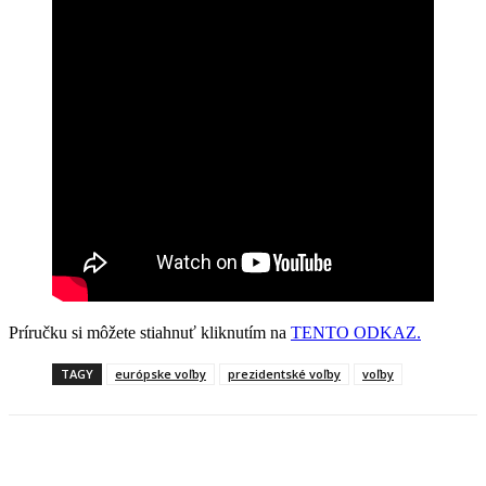
Príručku si môžete stiahnuť kliknutím na
TENTO ODKAZ.
TAGY
európske voľby
prezidentské voľby
voľby
Facebook
X
Linkedin
Tumblr