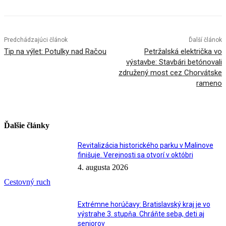
Predchádzajúci článok
Ďalší článok
Tip na výlet: Potulky nad Račou
Petržalská električka vo
výstavbe: Stavbári betónovali
združený most cez Chorvátske
rameno
Ďalšie články
Revitalizácia historického parku v Malinove
finišuje. Verejnosti sa otvorí v októbri
4. augusta 2026
Cestovný ruch
Extrémne horúčavy: Bratislavský kraj je vo
výstrahe 3. stupňa. Chráňte seba, deti aj
seniorov