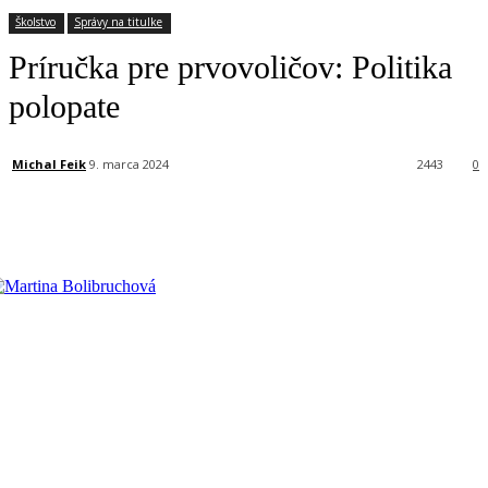
Školstvo
Správy na titulke
Príručka pre prvovoličov: Politika
polopate
Michal Feik
9. marca 2024
2443
0
Facebook
X
Linkedin
Tumblr