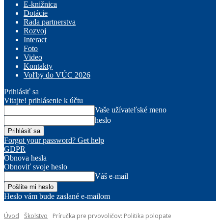
E-knižnica
Dotácie
Rada partnerstva
Rozvoj
Interact
Foto
Video
Kontakty
Voľby do VÚC 2026
Prihlásiť sa
Vitajte! prihlásenie k účtu
Vaše užívateľské meno
heslo
Forgot your password? Get help
GDPR
Obnova hesla
Obnoviť svoje heslo
Váš e-mail
Heslo vám bude zaslané e-mailom
Úvod
Školstvo
Príručka pre prvovoličov: Politika polopate