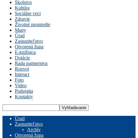
Školstvo
Kultúra
Sociálne veci
Zdravie
Životné prostredie
Mapy
Úrad
Zastupiteľstvo
Otvorená župa
E-knižnica
Dotácie
Rada partnerstva
Rozvoj
Interact
Foto
Video
Podujatia
Kontakty
Úrad
Zastupiteľstvo
Archív
Otvorená župa