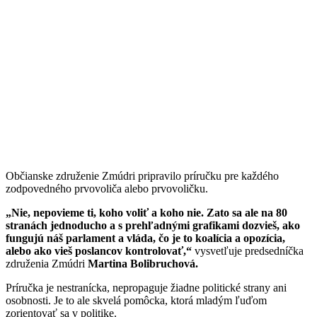
Občianske združenie Zmúdri pripravilo príručku pre každého
zodpovedného prvovoliča alebo prvovoličku.
„Nie, nepovieme ti, koho voliť a koho nie. Zato sa ale na 80
stranách jednoducho a s prehľadnými grafikami dozvieš, ako
fungujú náš parlament a vláda, čo je to koalícia a opozícia,
alebo ako vieš poslancov kontrolovať,“
vysvetľuje predsedníčka
združenia Zmúdri
Martina Bolibruchová.
Príručka je nestranícka, nepropaguje žiadne politické strany ani
osobnosti. Je to ale skvelá pomôcka, ktorá mladým ľuďom
zorientovať sa v politike.