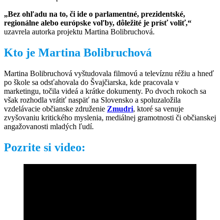
„Bez ohľadu na to, či ide o parlamentné, prezidentské,
regionálne alebo európske voľby, dôležité je prísť voliť,“
uzavrela autorka projektu Martina Bolibruchová.
Kto je Martina Bolibruchová
Martina Bolibruchová vyštudovala filmovú a televíznu réžiu a hneď
po škole sa odsťahovala do Švajčiarska, kde pracovala v
marketingu, točila videá a krátke dokumenty. Po dvoch rokoch sa
však rozhodla vrátiť naspäť na Slovensko a spoluzaložila
vzdelávacie občianske združenie
Zmudri
, ktoré sa venuje
zvyšovaniu kritického myslenia, mediálnej gramotnosti či občianskej
angažovanosti mladých ľudí.
Pozrite si video: