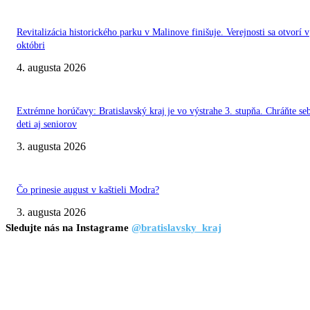
Revitalizácia historického parku v Malinove finišuje. Verejnosti sa otvorí v
októbri
4. augusta 2026
Extrémne horúčavy: Bratislavský kraj je vo výstrahe 3. stupňa. Chráňte se
deti aj seniorov
3. augusta 2026
Čo prinesie august v kaštieli Modra?
3. augusta 2026
Sledujte nás na Instagrame
@bratislavsky_kraj