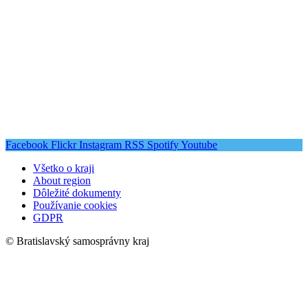
Facebook
Flickr
Instagram
RSS
Spotify
Youtube
Všetko o kraji
About region
Dôležité dokumenty
Používanie cookies
GDPR
© Bratislavský samosprávny kraj