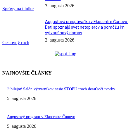
3. augusta 2026
Správy na titulke
Augustová prespávačka v Ekocentre Čunovo:
Deti spoznajú svet netopierov a pomôžu im
vytvoriť nový domov
2. augusta 2026
Cestovný ruch
NAJNOVŠIE ČLÁNKY
Jubilejný Salón výtvarníkov nesie STOPU troch desaťročí tvorby
5. augusta 2026
Augustový program v Ekocentre Čunovo
5. augusta 2026