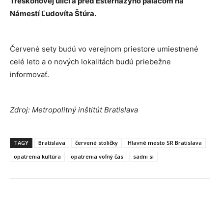
Treskoňovej ulici a pred Esterházyho palácom na
Námestí Ľudovíta Štúra.
Červené sety budú vo verejnom priestore umiestnené
celé leto a o nových lokalitách budú priebežne
informovať.
Zdroj: Metropolitný inštitút Bratislava
TAGY
Bratislava
červené stoličky
Hlavné mesto SR Bratislava
opatrenia kultúra
opatrenia voľný čas
sadni si
Facebook
X
Linkedin
Tumblr