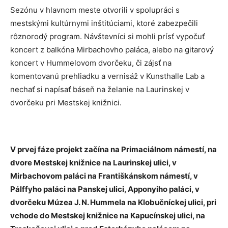
Sezónu v hlavnom meste otvorili v spolupráci s
mestskými kultúrnymi inštitúciami, ktoré zabezpečili
rôznorodý program. Návštevníci si mohli prísť vypočuť
koncert z balkóna Mirbachovho paláca, alebo na gitarový
koncert v Hummelovom dvorčeku, či zájsť na
komentovanú prehliadku a vernisáž v Kunsthalle Lab a
nechať si napísať báseň na želanie na Laurinskej v
dvorčeku pri Mestskej knižnici.
V prvej fáze projekt začína na Primaciálnom námestí, na
dvore Mestskej knižnice na Laurinskej ulici, v
Mirbachovom paláci na Františkánskom námestí, v
Pálffyho paláci na Panskej ulici, Apponyiho paláci, v
dvorčeku Múzea J. N. Hummela na Klobučníckej ulici, pri
vchode do Mestskej knižnice na Kapucínskej ulici, na