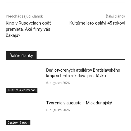
Predchádzajúci článok
Ďalší článok
Kino v Rusovciach opäť
Kultúrne leto oslávi 45 rokov!
premieta. Aké filmy vás
čakajú?
Ďalšie články
Deň otvorených ateliérov Bratislavského
kraja si tento rok dáva prestávku
6. augusta 2026
Kultúra a voľný čas
Tvorenie v auguste – Mlok dunajský
6. augusta 2026
Cestovný ruch