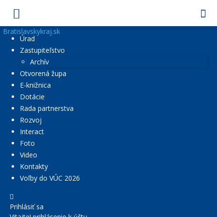
Bratislavskykraj.sk
Úrad
Zastupiteľstvo
Archív
Otvorená župa
E-knižnica
Dotácie
Rada partnerstva
Rozvoj
Interact
Foto
Video
Kontakty
Voľby do VÚC 2026
Prihlásiť sa
Vitajte! prihlásenie k účtu