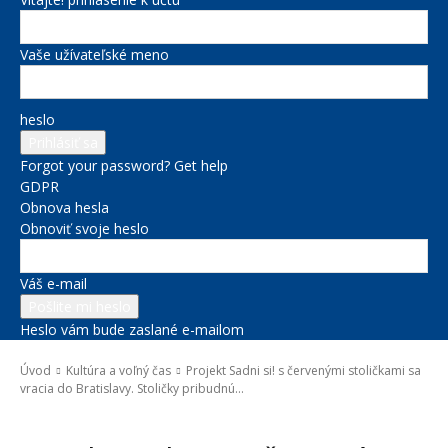
Vaše užívateľské meno
heslo
Forgot your password? Get help
GDPR
Obnova hesla
Obnoviť svoje heslo
Váš e-mail
Heslo vám bude zaslané e-mailom
Úvod
Kultúra a voľný čas
Projekt Sadni si! s červenými stoličkami sa
vracia do Bratislavy. Stoličky pribudnú...
Kultúra a voľný čas