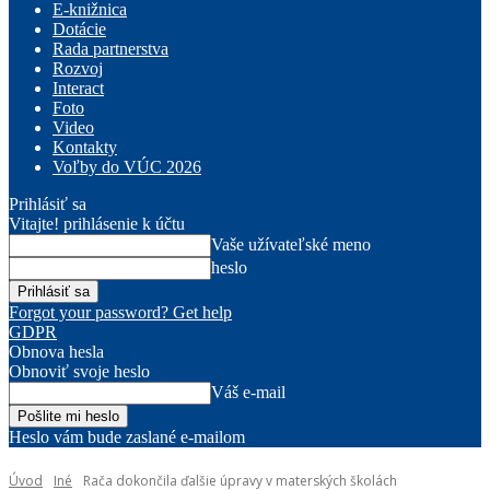
E-knižnica
Dotácie
Rada partnerstva
Rozvoj
Interact
Foto
Video
Kontakty
Voľby do VÚC 2026
Prihlásiť sa
Vitajte! prihlásenie k účtu
Vaše užívateľské meno
heslo
Forgot your password? Get help
GDPR
Obnova hesla
Obnoviť svoje heslo
Váš e-mail
Heslo vám bude zaslané e-mailom
Úvod
Iné
Rača dokončila ďalšie úpravy v materských školách