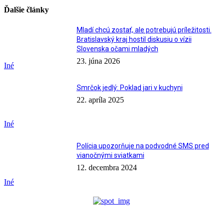
Ďalšie články
Mladí chcú zostať, ale potrebujú príležitosti.
Bratislavský kraj hostil diskusiu o vízii
Slovenska očami mladých
23. júna 2026
Iné
Smrčok jedlý: Poklad jari v kuchyni
22. apríla 2025
Iné
Polícia upozorňuje na podvodné SMS pred
vianočnými sviatkami
12. decembra 2024
Iné