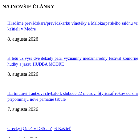
NAJNOVŠIE ČLÁNKY
Hľadáme prevádzkara/prevádzkarku vínotéky a Malokarpatského salónu ví
kaštieli v Modre
8. augusta 2026
K letu už vyše dve dekády patrí významný medzinárodný festival komorne
hudby a jazzu HUDBA MODRE
8. augusta 2026
Hartmutovi Tautzovi chýbalo k slobode 22 metrov. Štyridsať rokov od smr
pripomínajú nové pamätné tabule
7. augusta 2026
Grécky týždeň v DSS a ZpS Kaštieľ