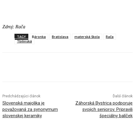
Zdroj: Rača
TAGY
Báronka
Bratislava
materská škola
Rača
Tbilinská
Facebook
X
Linkedin
Tumblr
Predchádzajúci článok
Ďalší článok
Slovenská majolika je
Záhorská Bystrica podporuje
považovaná za synonymum
svojich seniorov. Pripravili
slovenskej keramiky
špeciálny balíček