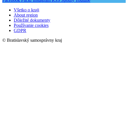
Facebook
Flickr
Instagram
RSS
Spotify
Youtube
Všetko o kraji
About region
Dôležité dokumenty
Používanie cookies
GDPR
© Bratislavský samosprávny kraj