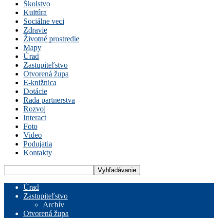
Školstvo
Kultúra
Sociálne veci
Zdravie
Životné prostredie
Mapy
Úrad
Zastupiteľstvo
Otvorená župa
E-knižnica
Dotácie
Rada partnerstva
Rozvoj
Interact
Foto
Video
Podujatia
Kontakty
Úrad
Zastupiteľstvo
Archív
Otvorená župa