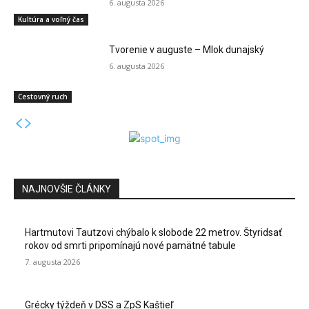
6. augusta 2026
Kultúra a voľný čas
Tvorenie v auguste – Mlok dunajský
6. augusta 2026
Cestovný ruch
NAJNOVŠIE ČLÁNKY
Hartmutovi Tautzovi chýbalo k slobode 22 metrov. Štyridsať
rokov od smrti pripomínajú nové pamätné tabule
7. augusta 2026
Grécky týždeň v DSS a ZpS Kaštieľ