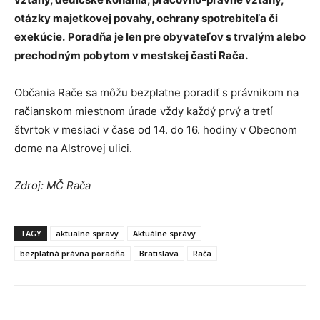
otázky majetkovej povahy, ochrany spotrebiteľa či
exekúcie.
Poradňa je len pre obyvateľov s trvalým alebo
prechodným pobytom v mestskej časti Rača.
Občania Rače sa môžu bezplatne poradiť s právnikom na
račianskom miestnom úrade vždy každý prvý a tretí
štvrtok v mesiaci v čase od 14. do 16. hodiny v Obecnom
dome na Alstrovej ulici.
Zdroj: MČ Rača
TAGY
aktualne spravy
Aktuálne správy
bezplatná právna poradňa
Bratislava
Rača