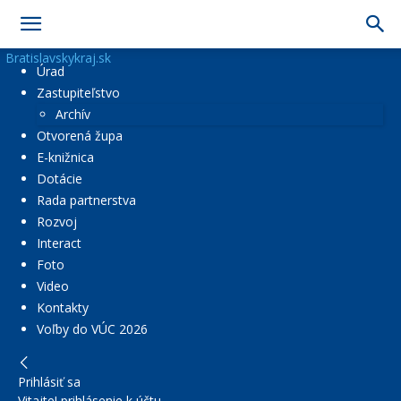
Bratislavskykraj.sk
Úrad
Zastupiteľstvo
Archív
Otvorená župa
E-knižnica
Dotácie
Rada partnerstva
Rozvoj
Interact
Foto
Video
Kontakty
Voľby do VÚC 2026
Prihlásiť sa
Vitajte! prihlásenie k účtu