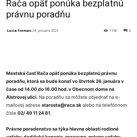
Rača opäť ponúka bezplatnú
právnu poradňu
Lucia Forman
24. januára 2023
1158
0
Facebook
X
Linkedin
Tumblr
Mestská časť Rača opäť ponúka bezplatnú právnu
poradňu, ktorá sa bude konať vo štvrtok 26. januára v
čase od 14.00 do 16.00 hod. v Obecnom dome na
Alstrovej ulici.
Na poradňu sa môžete objednať na e-
mailovej adrese
starosta@raca.sk
alebo na telefónnom
čísle
02/ 49 11 24 81
.
Právne poradenstvo sa týka hlavne oblastí rodinné
vzťahy, dedičské konania, pracovno-právne vzťahy,