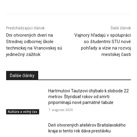
Facebook
X
Linkedin
Tumblr
Predchádzajúci článok
Ďalší článok
Dni otvorených dverí na
Vajnory hľadajú v spolupráci
Strednej odbornej škole
so študentmi STU nové
technickej na Vranovskej sú
pohľady a vízie na rozvoj
jedinečný zážitok
mestskej časti
Ďalšie články
Hartmutovi Tautzovi chýbalo k slobode 22
metrov. Štyridsať rokov od smrti
pripomínajú nové pamätné tabule
7. augusta 2026
Kultúra a voľný čas
Deň otvorených ateliérov Bratislavského
kraja si tento rok dáva prestávku