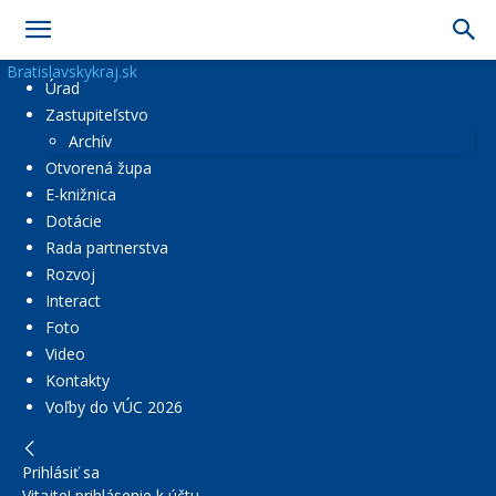
Bratislavskykraj.sk
Úrad
Zastupiteľstvo
Archív
Otvorená župa
E-knižnica
Dotácie
Rada partnerstva
Rozvoj
Interact
Foto
Video
Kontakty
Voľby do VÚC 2026
Prihlásiť sa
Vitajte! prihlásenie k účtu