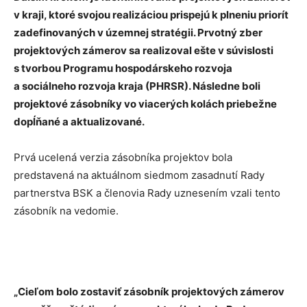
v kraji, ktoré svojou realizáciou prispejú k plneniu priorít
zadefinovaných v územnej stratégii. Prvotný zber
projektových zámerov sa realizoval ešte v súvislosti
s tvorbou Programu hospodárskeho rozvoja
a sociálneho rozvoja kraja (PHRSR). Následne boli
projektové zásobníky vo viacerých kolách priebežne
dopĺňané a aktualizované.
Prvá ucelená verzia zásobníka projektov bola
predstavená na aktuálnom siedmom zasadnutí Rady
partnerstva BSK a členovia Rady uznesením vzali tento
zásobník na vedomie.
„Cieľom bolo zostaviť zásobník projektových zámerov