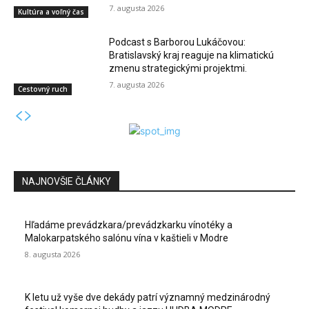
7. augusta 2026
Kultúra a voľný čas
Podcast s Barborou Lukáčovou:
Bratislavský kraj reaguje na klimatickú
zmenu strategickými projektmi.
7. augusta 2026
Cestovný ruch
NAJNOVŠIE ČLÁNKY
Hľadáme prevádzkara/prevádzkarku vínotéky a
Malokarpatského salónu vína v kaštieli v Modre
8. augusta 2026
K letu už vyše dve dekády patrí významný medzinárodný