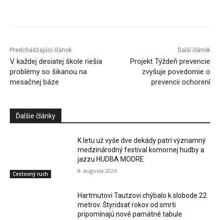
Facebook
X
Linkedin
Tumblr
Predchádzajúci článok
Ďalší článok
V každej desiatej škole riešia
Projekt Týždeň prevencie
problémy so šikanou na
zvyšuje povedomie o
mesačnej báze
prevencii ochorení
Ďalšie články
K letu už vyše dve dekády patrí významný
medzinárodný festival komornej hudby a
jazzu HUDBA MODRE
8. augusta 2026
Cestovný ruch
Hartmutovi Tautzovi chýbalo k slobode 22
metrov. Štyridsať rokov od smrti
pripomínajú nové pamätné tabule