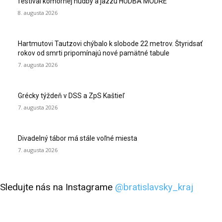
festival komornej hudby a jazzu HUDBA MODRE
8. augusta 2026
Hartmutovi Tautzovi chýbalo k slobode 22 metrov. Štyridsať
rokov od smrti pripomínajú nové pamätné tabule
7. augusta 2026
Grécky týždeň v DSS a ZpS Kaštieľ
7. augusta 2026
Divadelný tábor má stále voľné miesta
7. augusta 2026
Sledujte nás na Instagrame
@bratislavsky_kraj