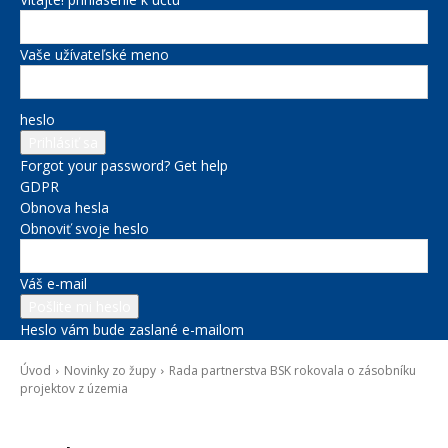
Vaše užívateľské meno
heslo
Forgot your password? Get help
GDPR
Obnova hesla
Obnoviť svoje heslo
Váš e-mail
Heslo vám bude zaslané e-mailom
Úvod
Novinky zo župy
Rada partnerstva BSK rokovala o zásobníku
projektov z územia
Novinky zo župy
Projekty BSK
Správy na titulke