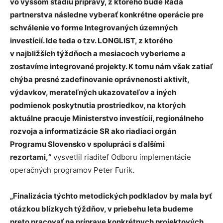
vo vyššom štádiu prípravy, z ktorého bude Rada
partnerstva následne vyberať konkrétne operácie pre
schválenie vo forme Integrovaných územných
investícií. Ide teda o tzv. LONGLIST, z ktorého
v najbližších týždňoch a mesiacoch vyberieme a
zostavíme integrované projekty. K tomu nám však zatiaľ
chýba presné zadefinovanie oprávnenosti aktivít,
výdavkov, merateľných ukazovateľov a iných
podmienok poskytnutia prostriedkov, na ktorých
aktuálne pracuje Ministerstvo investícií, regionálneho
rozvoja a informatizácie SR ako riadiaci orgán
Programu Slovensko v spolupráci s ďalšími
rezortami,“
vysvetlil riaditeľ Odboru implementácie
operačných programov Peter Furik.
„Finalizácia týchto metodických podkladov by mala byť
otázkou blízkych týždňov, v priebehu leta budeme
preto pracovať na príprave konkrétnych projektových