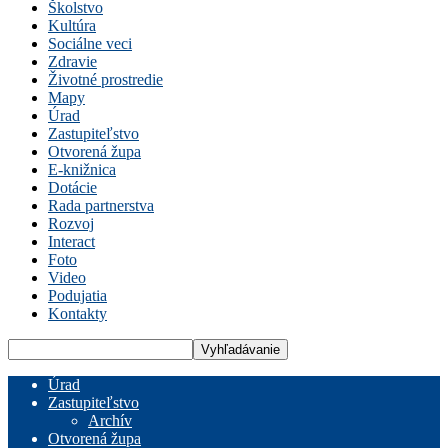
Školstvo
Kultúra
Sociálne veci
Zdravie
Životné prostredie
Mapy
Úrad
Zastupiteľstvo
Otvorená župa
E-knižnica
Dotácie
Rada partnerstva
Rozvoj
Interact
Foto
Video
Podujatia
Kontakty
Úrad
Zastupiteľstvo
Archív
Otvorená župa