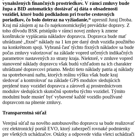
vynaložených finančných prostriedkov. V rámci zmluvy bude
župa a BID automaticky dostávať aj dáta o obsadenosti
vozidiel, ktoré budú podkladom pri tvorbe cestovných
poriadkov, čo bolo doteraz na vyžiadanie,“
upresnil Juraj Droba.
Kraj má záujem aj na čo najekonomickejšej prevádzke dopravy. Z
toho dôvodu BSK pristúpilo v rámci novej zmluvy k zmene
konštrukcie vyplácania nákladov dopravcu. Dopravca bude mať
uhrádzané „fixné“ náklady na 1 km pre daný druh vozidla použitého
na konkrétnom spoji. Vybraná časť týchto fixných nákladov sa bude
počas zmluvy valorizovať na základe vopred určených indikačných
parametrov nastavených zo strany kraja. Niektoré, v zmluve vopred
stanovené náklady dopravcu však budú vzhľadom na ich charakter
uhrádzané dopravcovi priamo. Medzi tieto náklady patria aj náklady
na spotrebovanú naftu, ktorých reálnu výšku však bude kraj
sledovať a kontrolovať na základe GPS modulov sledujúcich
prejdené trasy vozidiel dopravcu a zároveň aj prostredníctvom
modulov sledujúcich skutočnú spotrebu týchto vozidiel. Týmito
modulmi bude musieť byť vybavené každé vozidlo používané
dopravcom na plnenie zmluvy.
Transparentná súťaž
Verejná súťaž na nového autobusového dopravcu sa bude realizovať
cez elektronický portál EVO, ktorý zabezpečí rovnaké podmienky
pre všetkých uchádzačov. Otázky a odpovede vidia všetci uchádzači