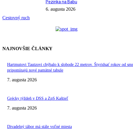
Pezinka na Babu
6. augusta 2026
Cestovný ruch
NAJNOVŠIE ČLÁNKY
Hartmutovi Tautzovi chýbalo k slobode 22 metrov. Štyridsať rokov od smr
pripomínajú nové pamätné tabule
7. augusta 2026
Grécky týždeň v DSS a ZpS Kaštieľ
7. augusta 2026
Divadelný tábor má stále voľné miesta