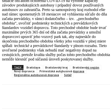
situácie ohľadom ochorenia COVID-19 na výrobné kapacity
závodov produkujúcich autobusy i prípadný dovoz používaných
autobusov zo zahraničia. Preto sa samosprávny kraj rozhodol ešte
nad rámec spomenutých 18 mesiacov od vyhlásenia súťaže do dňa
začatia prevádzky, v rámci dodatočného – tzv. „prechodného
obdobia“, uvoľniť podmienky technických a prevádzkových
štandardov vozidiel dopravcu. Toto prechodné obdobie bude trvať
maximálne prvých 365 dní od dňa začatia prevádzky a umožní
dopravcovi upraviť jeho vozový park tak, aby najneskôr do
skončenia prechodného obdobia všetky jeho vozidlá v plnej miere
spĺňali technické a prevádzkové štandardy v plnom rozsahu. Tieto
uvoľnené podmienky však nebudú mať negatívny dopad na
cestujúcich, pretože kvalita služby počas tohto prechodného obdobia
nemôže klesnúť pod súčasnú úroveň poskytovanej služby.
TAGY
Bratislava
Bratislavský kraj
Bratislavský región
Nový dopravca
Prímestská autobusová doprava
Regionálna autobusová doprava
Súťaž
Facebook
X
Linkedin
Tumblr