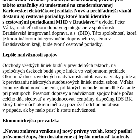
takéto označníky sú umiestnené na zmodernizovanej
Karloveskej električkovej radiále. Nový a prehľadnejší vizuál
dostanú aj cestovné poriadky, ktoré budú identické
s cestovnými poriadkami MHD v Bratislave,“
uviedol Peter
Války, riaditeľ odboru dopravnej integrácie v spoločnosti
Bratislavská integrovaná doprava, a.s. (BID). Táto spoločnosť, ktorá
je koordinátorom Integrovaného dopravného systému v
Bratislavskom kraji, bude tvoriť cestovné poriadky.
Lepšie nadväznosti spojov
Odchody všetkých liniek budú v pravidelných taktoch, na
spoločných úsekoch budú spoje liniek vo vzájomnom preklade.
Okrem už dnes zavedených nadväzností autobusov na vlaky príde aj
k previazaniu niektorých autobusových liniek medzi sebou. Vďaka
tomu vzniknú nové spojenia, pri ktorých nebude nutné dlhé čakanie
pri prestupoch. Presnosť dopravy a nadväznosti spojov bude počas
celého dňa sledovať a vyhodnocovať centrálny dispečing IDS BK,
ktorý bude môcť okrem iného aj pozdržať odchod autobusu
v prípade, ak by malo prísť k strate nadväznosti.
Ekonomickejšia prevádzka
„Novou zmluvou vznikne aj nový právny vzťah, ktorý posilní
právomoci župy, čím dosiahneme aj lepšiu možnosť kontroly