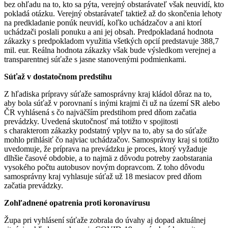
bez ohľadu na to, kto sa pýta, verejný obstarávateľ však neuvidí, kto
pokladá otázku. Verejný obstarávateľ taktiež až do skončenia lehoty
na predkladanie ponúk neuvidí, koľko uchádzačov a ani ktorí
uchádzači poslali ponuku a ani jej obsah. Predpokladaná hodnota
zákazky s predpokladom využitia všetkých opcií predstavuje 388,7
mil. eur. Reálna hodnota zákazky však bude výsledkom verejnej a
transparentnej súťaže s jasne stanovenými podmienkami.
Súťaž v dostatočnom predstihu
Z hľadiska prípravy súťaže samosprávny kraj kládol dôraz na to,
aby bola súťaž v porovnaní s inými krajmi či už na území SR alebo
ČR vyhlásená s čo najväčším predstihom pred dňom začatia
prevádzky. Uvedená skutočnosť má totižto v spojitosti
s charakterom zákazky podstatný vplyv na to, aby sa do súťaže
mohlo prihlásiť čo najviac uchádzačov. Samosprávny kraj si totižto
uvedomuje, že príprava na prevádzku je proces, ktorý vyžaduje
dlhšie časové obdobie, a to najmä z dôvodu potreby zaobstarania
vysokého počtu autobusov novým dopravcom. Z toho dôvodu
samosprávny kraj vyhlasuje súťaž už 18 mesiacov pred dňom
začatia prevádzky.
Zohľadnené opatrenia proti koronavírusu
Župa pri vyhlásení súťaže zobrala do úvahy aj dopad aktuálnej