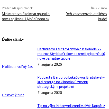
Predchádzajúci článok
Ďalší článok
Ministerstvo školstva spustilo
Deň zatvorených ateliérov
novú aplikáciu HybSaDoma.sk
bude!
Ďalšie články
Hartmutovi Tautzovi chýbalo k slobode 22
metrov. Štyridsať rokov od smrti pripomínajú
nové pamätné tabule
7. augusta 2026
Kultúra a voľný čas
Podcast s Barborou Lukáčovou: Bratislavský
kraj reaguje na klimatickú zmenu
strategickými projektmi.
7. augusta 2026
Cestovný ruch
Tip na výlet: Krásnymi lesmi Malých Karpát z