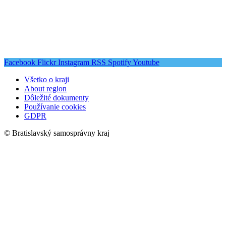
Facebook
Flickr
Instagram
RSS
Spotify
Youtube
Všetko o kraji
About region
Dôležité dokumenty
Používanie cookies
GDPR
© Bratislavský samosprávny kraj