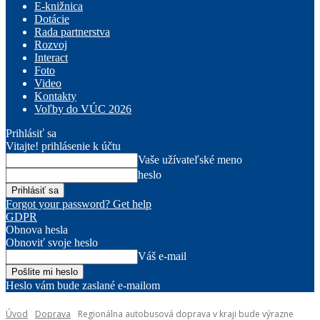
E-knižnica
Dotácie
Rada partnerstva
Rozvoj
Interact
Foto
Video
Kontakty
Voľby do VÚC 2026
Prihlásiť sa
Vitajte! prihlásenie k účtu
Vaše užívateľské meno
heslo
Forgot your password? Get help
GDPR
Obnova hesla
Obnoviť svoje heslo
Váš e-mail
Heslo vám bude zaslané e-mailom
Úvod
Doprava
Regionálna autobusová doprava v kraji bude výrazne