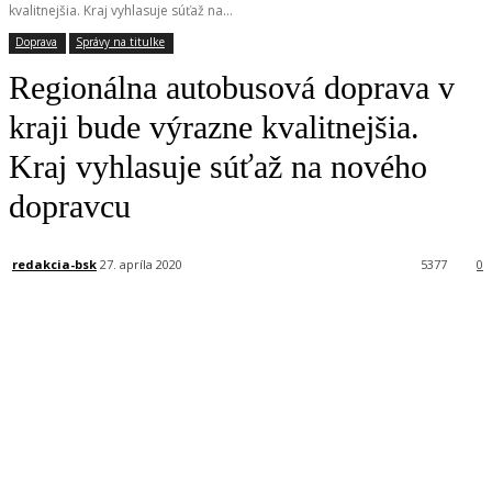
kvalitnejšia. Kraj vyhlasuje súťaž na...
Doprava
Správy na titulke
Regionálna autobusová doprava v
kraji bude výrazne kvalitnejšia.
Kraj vyhlasuje súťaž na nového
dopravcu
redakcia-bsk
27. apríla 2020
5377
0
Facebook
X
Linkedin
Tumblr