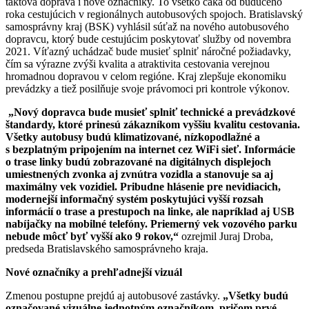
taktová doprava i nové označníky. To všetko čaká od budúceho
roka cestujúcich v regionálnych autobusových spojoch. Bratislavský
samosprávny kraj (BSK) vyhlásil súťaž na nového autobusového
dopravcu, ktorý bude cestujúcim poskytovať služby od novembra
2021. Víťazný uchádzač bude musieť splniť náročné požiadavky,
čím sa výrazne zvýši kvalita a atraktivita cestovania verejnou
hromadnou dopravou v celom regióne. Kraj zlepšuje ekonomiku
prevádzky a tiež posilňuje svoje právomoci pri kontrole výkonov.
„Nový dopravca bude musieť splniť technické a prevádzkové
štandardy, ktoré prinesú zákazníkom vyššiu kvalitu cestovania.
Všetky autobusy budú klimatizované, nízkopodlažné a
s bezplatným pripojením na internet cez WiFi sieť. Informácie
o trase linky budú zobrazované na digitálnych displejoch
umiestnených zvonka aj zvnútra vozidla a stanovuje sa aj
maximálny vek vozidiel. Pribudne hlásenie pre nevidiacich,
modernejší informačný systém poskytujúci vyšší rozsah
informácií o trase a prestupoch na linke, ale napríklad aj USB
nabíjačky na mobilné telefóny. Priemerný vek vozového parku
nebude môcť byť vyšší ako 9 rokov,“
ozrejmil Juraj Droba,
predseda Bratislavského samosprávneho kraja.
Nové označníky a prehľadnejší vizuál
Zmenou postupne prejdú aj autobusové zastávky.
„Všetky budú
označované vizuálne jednotným označníkom, pričom prvé