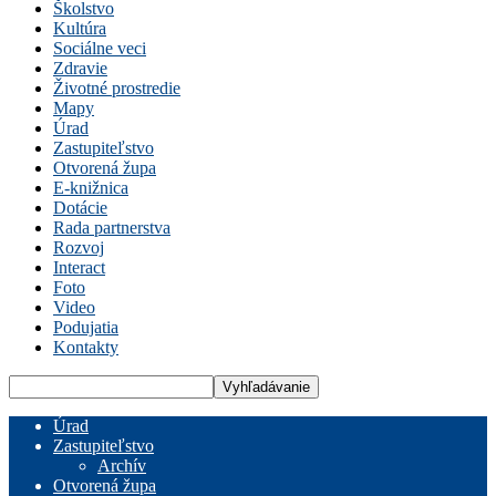
Školstvo
Kultúra
Sociálne veci
Zdravie
Životné prostredie
Mapy
Úrad
Zastupiteľstvo
Otvorená župa
E-knižnica
Dotácie
Rada partnerstva
Rozvoj
Interact
Foto
Video
Podujatia
Kontakty
Úrad
Zastupiteľstvo
Archív
Otvorená župa