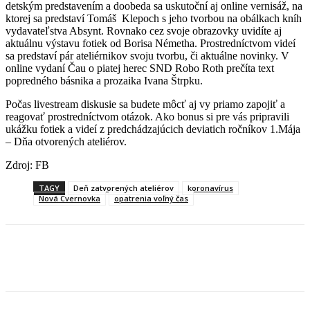
detským predstavením a doobeda sa uskutoční aj online vernisáž, na
ktorej sa predstaví Tomáš Klepoch s jeho tvorbou na obálkach kníh
vydavateľstva Absynt. Rovnako cez svoje obrazovky uvidíte aj
aktuálnu výstavu fotiek od Borisa Németha. Prostredníctvom videí
sa predstaví pár ateliérnikov svoju tvorbu, či aktuálne novinky. V
online vydaní Čau o piatej herec SND Robo Roth prečíta text
popredného básnika a prozaika Ivana Štrpku.
Počas livestream diskusie sa budete môcť aj vy priamo zapojiť a
reagovať prostredníctvom otázok. Ako bonus si pre vás pripravili
ukážku fotiek a videí z predchádzajúcich deviatich ročníkov 1.Mája
– Dňa otvorených ateliérov.
Zdroj: FB
TAGY
Deň zatvorených ateliérov
koronavírus
Nová Cvernovka
opatrenia voľný čas
Facebook
X
Linkedin
Tumblr