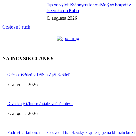
Tip na výlet: Krásnymi lesmi Malých Karpát z
Pezinka na Babu
6. augusta 2026
Cestovný ruch
NAJNOVŠIE ČLÁNKY
Grécky týždeň v DSS a ZpS Kaštieľ
7. augusta 2026
Divadelný tábor má stále voľné miesta
7. augusta 2026
Podcast s Barborou Lukáčovou: Bratislavský kraj reaguje na klimatickú z