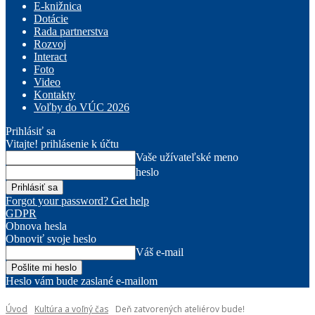
E-knižnica
Dotácie
Rada partnerstva
Rozvoj
Interact
Foto
Video
Kontakty
Voľby do VÚC 2026
Prihlásiť sa
Vitajte! prihlásenie k účtu
Vaše užívateľské meno
heslo
Forgot your password? Get help
GDPR
Obnova hesla
Obnoviť svoje heslo
Váš e-mail
Heslo vám bude zaslané e-mailom
Úvod
Kultúra a voľný čas
Deň zatvorených ateliérov bude!