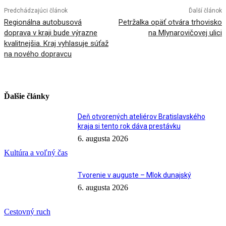
Predchádzajúci článok
Ďalší článok
Regionálna autobusová
Petržalka opäť otvára trhovisko
doprava v kraji bude výrazne
na Mlynarovičovej ulici
kvalitnejšia. Kraj vyhlasuje súťaž
na nového dopravcu
Ďalšie články
Deň otvorených ateliérov Bratislavského
kraja si tento rok dáva prestávku
6. augusta 2026
Kultúra a voľný čas
Tvorenie v auguste – Mlok dunajský
6. augusta 2026
Cestovný ruch