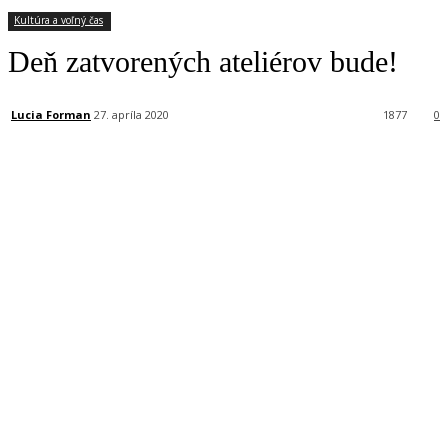
Kultúra a voľný čas
Deň zatvorených ateliérov bude!
Lucia Forman
27. apríla 2020
1877
0
Facebook
X
Linkedin
Tumblr