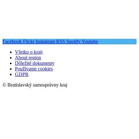
Facebook
Flickr
Instagram
RSS
Spotify
Youtube
Všetko o kraji
About region
Dôležité dokumenty
Používanie cookies
GDPR
© Bratislavský samosprávny kraj