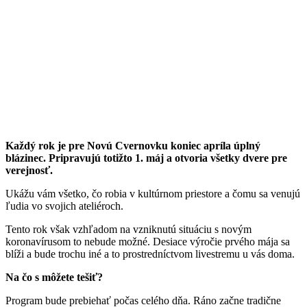
Každý rok je pre Novú Cvernovku koniec apríla úplný
blázinec. Pripravujú totižto 1. máj a otvoria všetky dvere pre
verejnosť.
Ukážu vám všetko, čo robia v kultúrnom priestore a čomu sa venujú
ľudia vo svojich ateliéroch.
Tento rok však vzhľadom na vzniknutú situáciu s novým
koronavírusom to nebude možné. Desiace výročie prvého mája sa
blíži a bude trochu iné a to prostredníctvom livestremu u vás doma.
Na čo s môžete tešiť?
Program bude prebiehať počas celého dňa. Ráno začne tradične