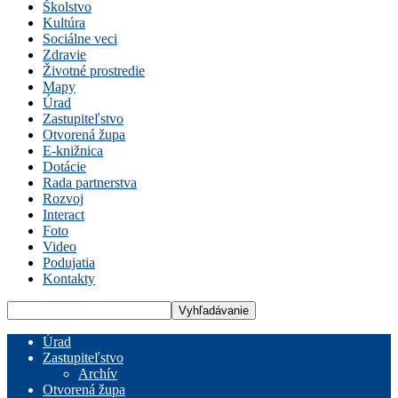
Školstvo
Kultúra
Sociálne veci
Zdravie
Životné prostredie
Mapy
Úrad
Zastupiteľstvo
Otvorená župa
E-knižnica
Dotácie
Rada partnerstva
Rozvoj
Interact
Foto
Video
Podujatia
Kontakty
Úrad
Zastupiteľstvo
Archív
Otvorená župa