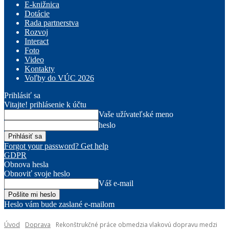
E-knižnica
Dotácie
Rada partnerstva
Rozvoj
Interact
Foto
Video
Kontakty
Voľby do VÚC 2026
Prihlásiť sa
Vitajte! prihlásenie k účtu
Vaše užívateľské meno
heslo
Forgot your password? Get help
GDPR
Obnova hesla
Obnoviť svoje heslo
Váš e-mail
Heslo vám bude zaslané e-mailom
Úvod
Doprava
Rekonštrukčné práce obmedzia vlakovú dopravu medzi