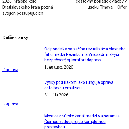
2026: Krajské kolo
cestovný poriadok vlakov v
Bratislavského kraja pozná
úseku Trnava – Cífer
svojich postupujúcich
Ďalšie články
Od pondelka sa začína revitalizácia hlavného
ťahu medzi Pezinkom a Vinosadmi. Zvýši
bezpečnosť aj komfort dopravy
1. augusta 2026
Doprava
Výtlky pod tlakom: ako funguje oprava
asfaltovou emulziou
31. júla 2026
Doprava
Most cez Šúrsky kanál medzi Vajnorami a
Čiernou vodou prejde kompletnou
prestavbou