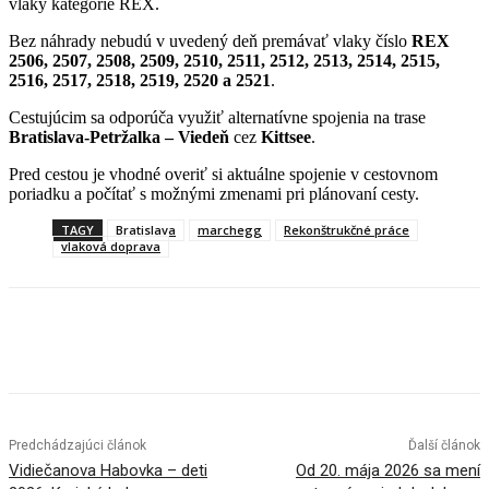
vlaky kategórie REX.
Bez náhrady nebudú v uvedený deň premávať vlaky číslo
REX
2506, 2507, 2508, 2509, 2510, 2511, 2512, 2513, 2514, 2515,
2516, 2517, 2518, 2519, 2520 a 2521
.
Cestujúcim sa odporúča využiť alternatívne spojenia na trase
Bratislava-Petržalka – Viedeň
cez
Kittsee
.
Pred cestou je vhodné overiť si aktuálne spojenie v cestovnom
poriadku a počítať s možnými zmenami pri plánovaní cesty.
TAGY
Bratislava
marchegg
Rekonštrukčné práce
vlaková doprava
Facebook
X
Linkedin
Tumblr
Predchádzajúci článok
Ďalší článok
Vidiečanova Habovka – deti
Od 20. mája 2026 sa mení