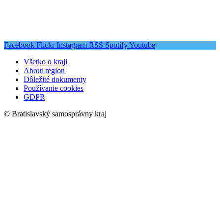
Facebook
Flickr
Instagram
RSS
Spotify
Youtube
Všetko o kraji
About region
Dôležité dokumenty
Používanie cookies
GDPR
© Bratislavský samosprávny kraj