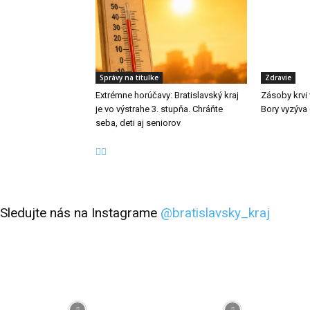
Správy na titulke
Zdravie
Extrémne horúčavy: Bratislavský kraj
Zásoby krvi 
je vo výstrahe 3. stupňa. Chráňte
Bory vyzýva
seba, deti aj seniorov
Sledujte nás na Instagrame
@bratislavsky_kraj