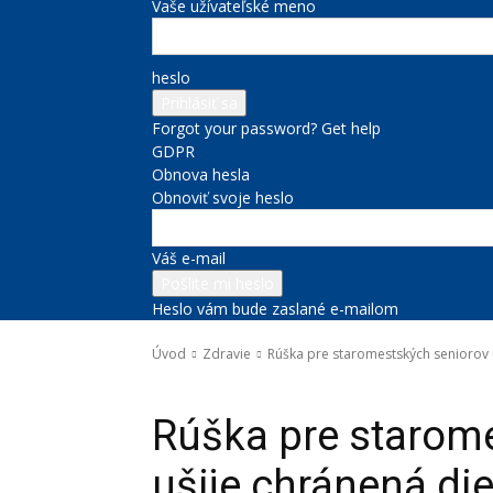
Vaše užívateľské meno
heslo
Forgot your password? Get help
GDPR
Obnova hesla
Obnoviť svoje heslo
Váš e-mail
Heslo vám bude zaslané e-mailom
Úvod
Zdravie
Rúška pre staromestských seniorov 
Zdravie
Rúška pre starom
ušije chránená di