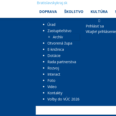
Bratislavskykraj.sk
DOPRAVA
ŠKOLSTVO
KULTÚRA
Úrad
Prihlásiť sa
Zastupiteľstvo
Vitajte! prihláseni
Archív
Otvorená župa
E-knižnica
Dotácie
Rada partnerstva
Rozvoj
Interact
Foto
Video
Kontakty
Voľby do VÚC 2026