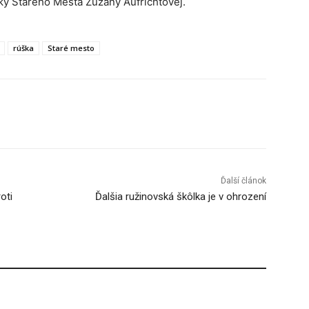
tky Starého Mesta Zuzany Aufrichtovej.
rúška
Staré mesto
Tumblr
Ďalší článok
oti
Ďalšia ružinovská škôlka je v ohrození