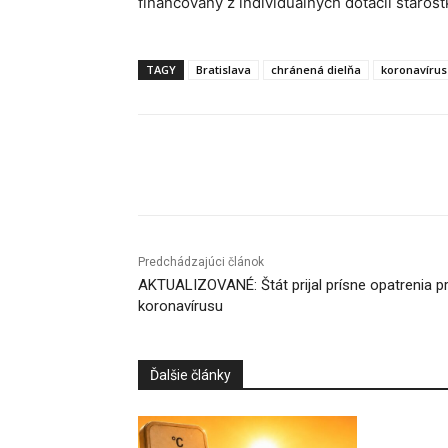
financovaný z individuálnych dotácií staros
TAGY
Bratislava
chránená dielňa
koronavírus
Facebook
X
Linkedin
Predchádzajúci článok
AKTUALIZOVANÉ: Štát prijal prísne opatrenia pr
koronavírusu
Ďalšie články