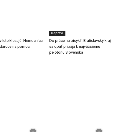
Doprava
v lete klesajú. Nemocnica
Do práce na bicykli: Bratislavský kraj
 darcov na pomoc
sa opäť pripája k najväčšiemu
pelotónu Slovenska