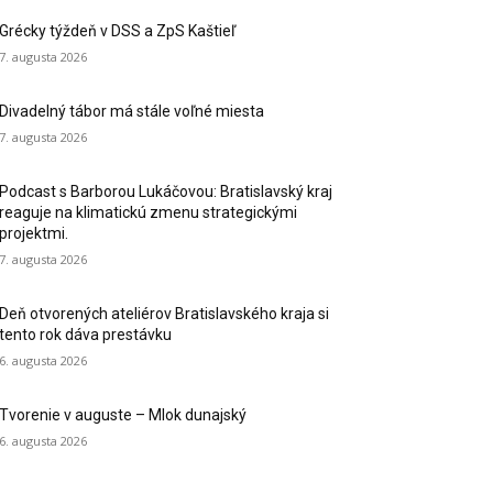
Grécky týždeň v DSS a ZpS Kaštieľ
7. augusta 2026
Divadelný tábor má stále voľné miesta
7. augusta 2026
Podcast s Barborou Lukáčovou: Bratislavský kraj
reaguje na klimatickú zmenu strategickými
projektmi.
7. augusta 2026
Deň otvorených ateliérov Bratislavského kraja si
tento rok dáva prestávku
6. augusta 2026
Tvorenie v auguste – Mlok dunajský
6. augusta 2026