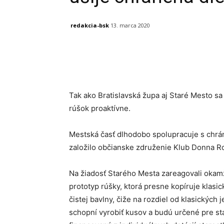
redakcia-bsk
13. marca 2020
Facebook
X
Linkedin
Tak ako Bratislavská župa aj Staré Mesto s
rúšok proaktívne.
Mestská časť dlhodobo spolupracuje s chrán
založilo občianske združenie Klub Donna Ro
Na žiadosť Starého Mesta zareagovali okamž
prototyp rúšky, ktorá presne kopíruje klasi
čistej bavlny, čiže na rozdiel od klasických
schopní vyrobiť kusov a budú určené pre st