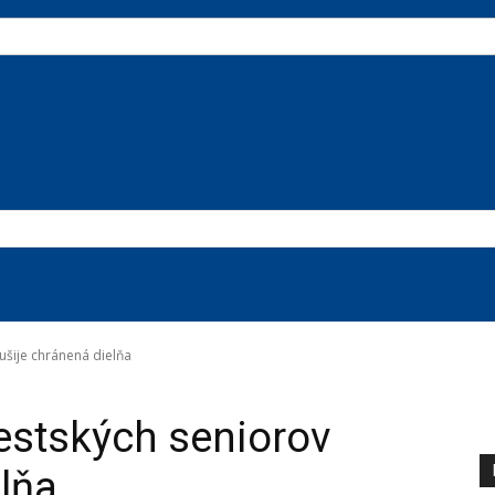
ušije chránená dielňa
estských seniorov
elňa