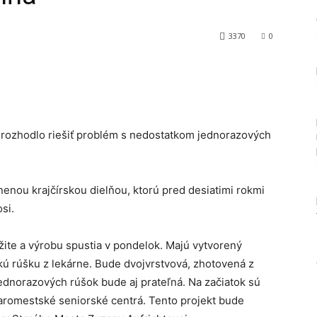
3370
0
Tumblr
a rozhodlo riešiť problém s nedostatkom jednorazových
enou krajčírskou dielňou, ktorú pred desiatimi rokmi
si.
ite a výrobu spustia v pondelok. Majú vytvorený
ckú rúšku z lekárne. Bude dvojvrstvová, zhotovená z
 jednorazových rúšok bude aj prateľná. Na začiatok sú
aromestské seniorské centrá. Tento projekt bude