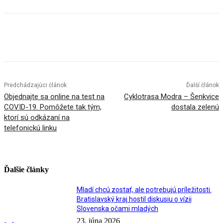
Facebook
X
Linkedin
Tumblr
Predchádzajúci článok
Ďalší článok
Objednajte sa online na test na
Cyklotrasa Modra – Šenkvice
COVID-19. Pomôžete tak tým,
dostala zelenú
ktorí sú odkázaní na
telefonickú linku
Ďalšie články
Mladí chcú zostať, ale potrebujú príležitosti.
Bratislavský kraj hostil diskusiu o vízii
Slovenska očami mladých
23. júna 2026