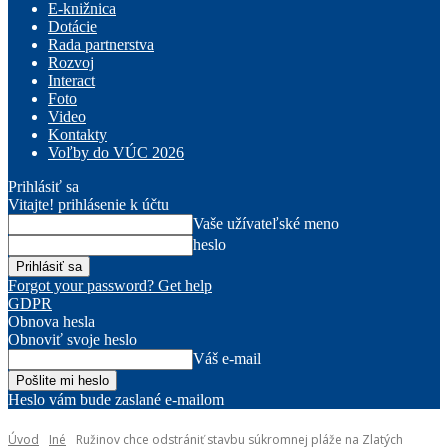
E-knižnica
Dotácie
Rada partnerstva
Rozvoj
Interact
Foto
Video
Kontakty
Voľby do VÚC 2026
Prihlásiť sa
Vitajte! prihlásenie k účtu
Vaše užívateľské meno
heslo
Forgot your password? Get help
GDPR
Obnova hesla
Obnoviť svoje heslo
Váš e-mail
Heslo vám bude zaslané e-mailom
Úvod
Iné
Ružinov chce odstrániť stavbu súkromnej pláže na Zlatých