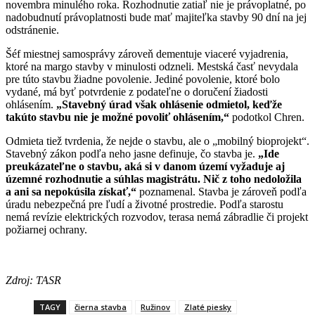
novembra minulého roka. Rozhodnutie zatiaľ nie je právoplatné, po
nadobudnutí právoplatnosti bude mať majiteľka stavby 90 dní na jej
odstránenie.
Šéf miestnej samosprávy zároveň dementuje viaceré vyjadrenia,
ktoré na margo stavby v minulosti odzneli. Mestská časť nevydala
pre túto stavbu žiadne povolenie. Jediné povolenie, ktoré bolo
vydané, má byť potvrdenie z podateľne o doručení žiadosti
ohlásením.
„Stavebný úrad však ohlásenie odmietol, keďže
takúto stavbu nie je možné povoliť ohlásením,“
podotkol Chren.
Odmieta tiež tvrdenia, že nejde o stavbu, ale o „mobilný bioprojekt“.
Stavebný zákon podľa neho jasne definuje, čo stavba je.
„Ide
preukázateľne o stavbu, aká si v danom území vyžaduje aj
územné rozhodnutie a súhlas magistrátu. Nič z toho nedoložila
a ani sa nepokúsila získať,“
poznamenal. Stavba je zároveň podľa
úradu nebezpečná pre ľudí a životné prostredie. Podľa starostu
nemá revízie elektrických rozvodov, terasa nemá zábradlie či projekt
požiarnej ochrany.
Zdroj: TASR
TAGY
čierna stavba
Ružinov
Zlaté piesky