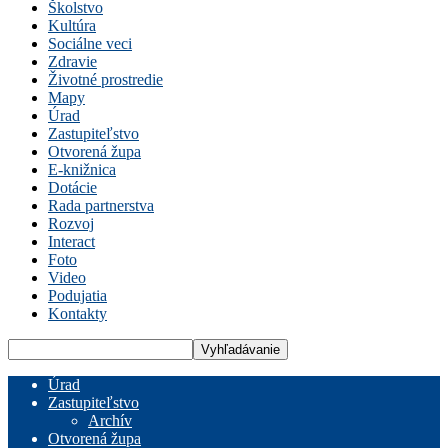
Školstvo
Kultúra
Sociálne veci
Zdravie
Životné prostredie
Mapy
Úrad
Zastupiteľstvo
Otvorená župa
E-knižnica
Dotácie
Rada partnerstva
Rozvoj
Interact
Foto
Video
Podujatia
Kontakty
Úrad
Zastupiteľstvo
Archív
Otvorená župa