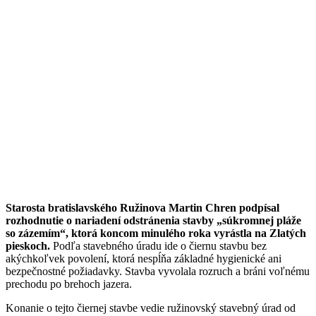
Starosta bratislavského Ružinova Martin Chren podpísal
rozhodnutie o nariadení odstránenia stavby „súkromnej pláže
so zázemím“, ktorá koncom minulého roka vyrástla na Zlatých
pieskoch.
Podľa stavebného úradu ide o čiernu stavbu bez
akýchkoľvek povolení, ktorá nespĺňa základné hygienické ani
bezpečnostné požiadavky. Stavba vyvolala rozruch a bráni voľnému
prechodu po brehoch jazera.
Konanie o tejto čiernej stavbe vedie ružinovský stavebný úrad od