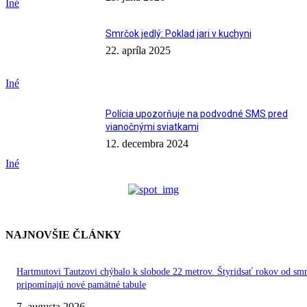
Iné
Smrčok jedlý: Poklad jari v kuchyni
22. apríla 2025
Iné
Polícia upozorňuje na podvodné SMS pred
vianočnými sviatkami
12. decembra 2024
Iné
NAJNOVŠIE ČLÁNKY
Hartmutovi Tautzovi chýbalo k slobode 22 metrov. Štyridsať rokov od smr
pripomínajú nové pamätné tabule
7. augusta 2026