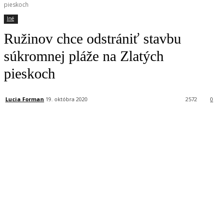
pieskoch
Iné
Ružinov chce odstrániť stavbu
súkromnej pláže na Zlatých
pieskoch
Lucia Forman
19. októbra 2020
2572
0
Facebook
X
Linkedin
Tumblr