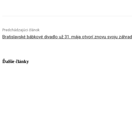
Facebook
X
Linkedin
Tumblr
Predchádzajúci článok
Bratislavské bábkové divadlo už 31. mája otvorí znovu svoju záhra
Ďalšie články