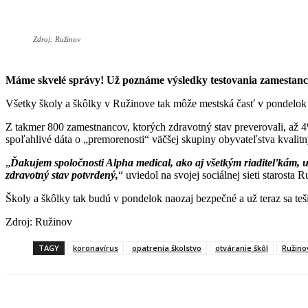
Zdroj: Ružinov
Máme skvelé správy! Už poznáme výsledky testovania zamestancov 
Všetky školy a škôlky v Ružinove tak môže mestská časť v pondelok ot
Z takmer 800 zamestnancov, ktorých zdravotný stav preverovali, až 4%
spoľahlivé dáta o „premorenosti“ väčšej skupiny obyvateľstva kvalit
„
Ďakujem spoločnosti Alpha medical, ako aj všetkým riaditeľkám, uč
zdravotný stav potvrdený,
“ uviedol na svojej sociálnej sieti starosta
Školy a škôlky tak budú v pondelok naozaj bezpečné a už teraz sa teši
Zdroj: Ružinov
TAGY
koronavírus
opatrenia školstvo
otváranie škôl
Ružino