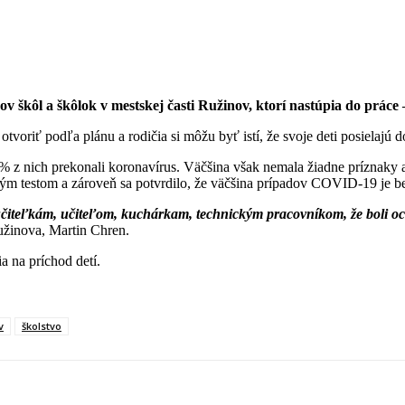
škôl a škôlok v mestskej časti Ružinov, ktorí nastúpia do práce –
voriť podľa plánu a rodičia si môžu byť istí, že svoje deti posielajú 
 z nich prekonali koronavírus. Väčšina však nemala žiadne príznaky a 
ným testom a zároveň sa potvrdilo, že väčšina prípadov COVID-19 je b
iteľkám, učiteľom, kuchárkam, technickým pracovníkom, že boli ochotn
 Ružinova, Martin Chren.
a na príchod detí.
v
školstvo