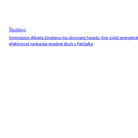
Školstvo
Gymnázium Alberta Einsteina má obnovenú fasádu. Kraj zvýšil energetic
efektívnosť najstaršej strednej školy v Petržalke