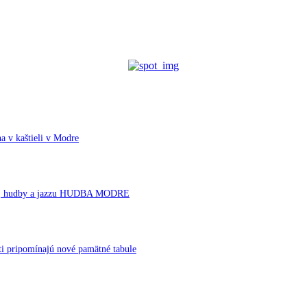
a v kaštieli v Modre
rnej hudby a jazzu HUDBA MODRE
ti pripomínajú nové pamätné tabule