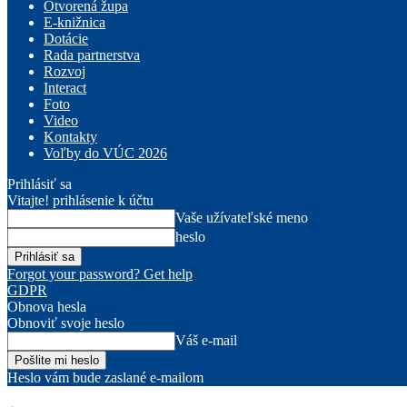
Otvorená župa
E-knižnica
Dotácie
Rada partnerstva
Rozvoj
Interact
Foto
Video
Kontakty
Voľby do VÚC 2026
Prihlásiť sa
Vitajte! prihlásenie k účtu
Vaše užívateľské meno
heslo
Forgot your password? Get help
GDPR
Obnova hesla
Obnoviť svoje heslo
Váš e-mail
Heslo vám bude zaslané e-mailom