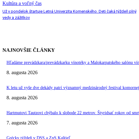
Kultúra a voľný čas
Už v pondelok štartuje Letná Univerzita Komenského. Deti čaká týždeň plný
vedy a zážitkov
NAJNOVŠIE ČLÁNKY
Hľadáme prevádzkara/prevádzkarku vínotéky a Malokarpatského salónu vín
8. augusta 2026
K letu už vyše dve dekády patrí významný medzinárodný festival komo
8. augusta 2026
Hartmutovi Tautzovi chýbalo k slobode 22 metrov. Štyridsať rokov od smr
7. augusta 2026
Grécky týždeň v DSS a ZpS Kaštieľ