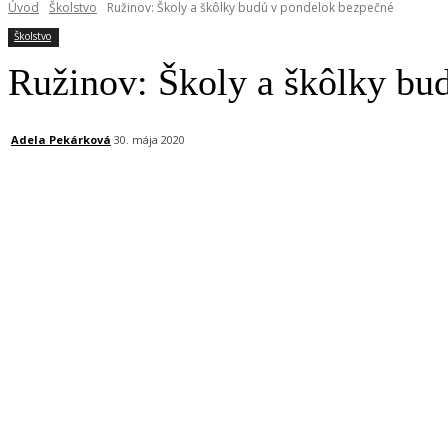
Úvod
Školstvo
Ružinov: Školy a škôlky budú v pondelok bezpečné
Školstvo
Ružinov: Školy a škôlky bu
Adela Pekárková
30. mája 2020
Facebook
X
Linkedin
Tumblr