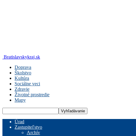
Bratislavskykraj.sk
Doprava
Školstvo
Kultúra
Sociálne veci
Zdravie
Životné prostredie
Mapy
Úrad
Zastupiteľstvo
Archív