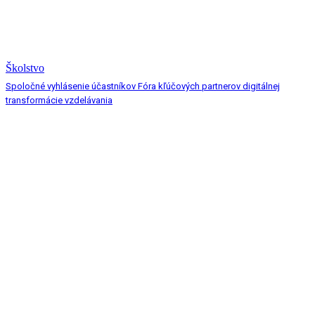
Školstvo
Spoločné vyhlásenie účastníkov Fóra kľúčových partnerov digitálnej
transformácie vzdelávania