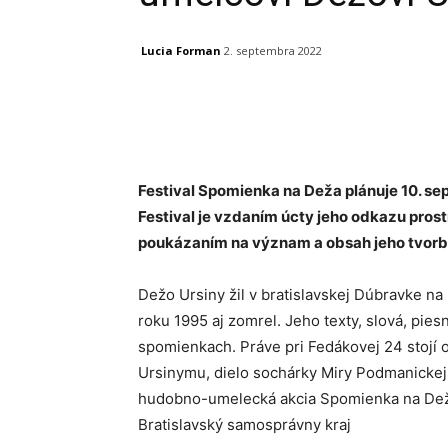
Lucia Forman
2. septembra 2022
Facebook
X
Linkedin
Festival Spomienka na Deža plánuje 10. sep
Festival je vzdaním úcty jeho odkazu pros
poukázaním na význam a obsah jeho tvorby
Dežo Ursiny žil v bratislavskej Dúbravke na F
roku 1995 aj zomrel. Jeho texty, slová, pies
spomienkach. Práve pri Fedákovej 24 stojí 
Ursinymu, dielo sochárky Miry Podmanickej 
hudobno-umelecká akcia Spomienka na Deža 
Bratislavský samosprávny kraj