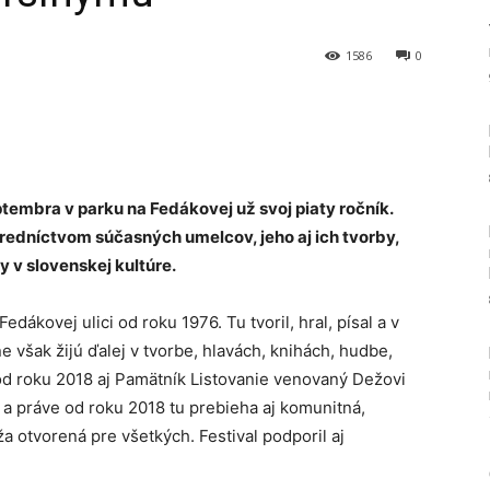
1586
0
Tumblr
tembra v parku na Fedákovej už svoj piaty ročník.
tredníctvom súčasných umelcov, jeho aj ich tvorby,
 v slovenskej kultúre.
edákovej ulici od roku 1976. Tu tvoril, hral, písal a v
ne však žijú ďalej v tvorbe, hlavách, knihách, hudbe,
od roku 2018 aj Pamätník Listovanie venovaný Dežovi
a práve od roku 2018 tu prebieha aj komunitná,
otvorená pre všetkých. Festival podporil aj