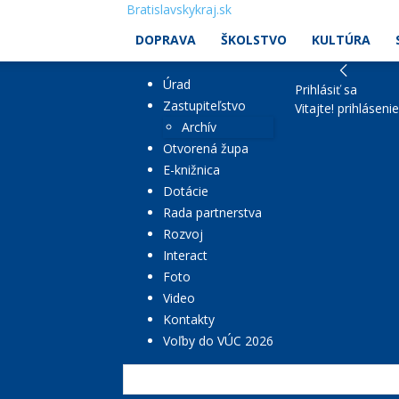
Bratislavskykraj.sk
DOPRAVA
ŠKOLSTVO
KULTÚRA
Úrad
Prihlásiť sa
Zastupiteľstvo
Vitajte! prihláseni
Archív
Otvorená župa
E-knižnica
Dotácie
Rada partnerstva
Rozvoj
Interact
Foto
Video
Kontakty
Voľby do VÚC 2026