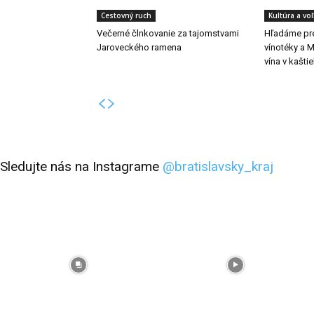
Cestovný ruch
Kultúra a vo
Večerné člnkovanie za tajomstvami
Hľadáme pr
Jaroveckého ramena
vínotéky a 
vína v kaštie
Sledujte nás na Instagrame
@bratislavsky_kraj