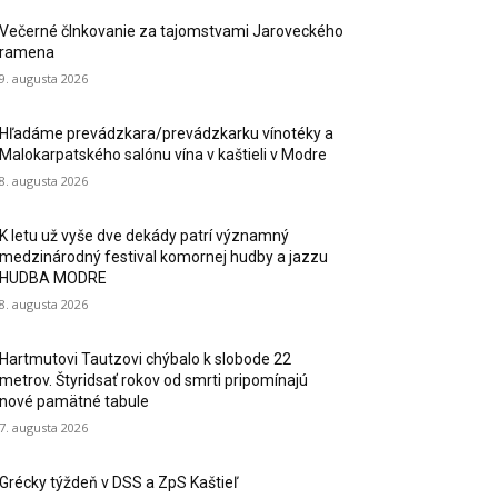
Večerné člnkovanie za tajomstvami Jaroveckého
ramena
9. augusta 2026
Hľadáme prevádzkara/prevádzkarku vínotéky a
Malokarpatského salónu vína v kaštieli v Modre
8. augusta 2026
K letu už vyše dve dekády patrí významný
medzinárodný festival komornej hudby a jazzu
HUDBA MODRE
8. augusta 2026
Hartmutovi Tautzovi chýbalo k slobode 22
metrov. Štyridsať rokov od smrti pripomínajú
nové pamätné tabule
7. augusta 2026
Grécky týždeň v DSS a ZpS Kaštieľ