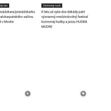
ľný čas
Cestovný ruch
evádzkara/prevádzkarku
K letu už vyše dve dekády patrí
Malokarpatského salónu
významný medzinárodný festival
li v Modre
komornej hudby a jazzu HUDBA
MODRE