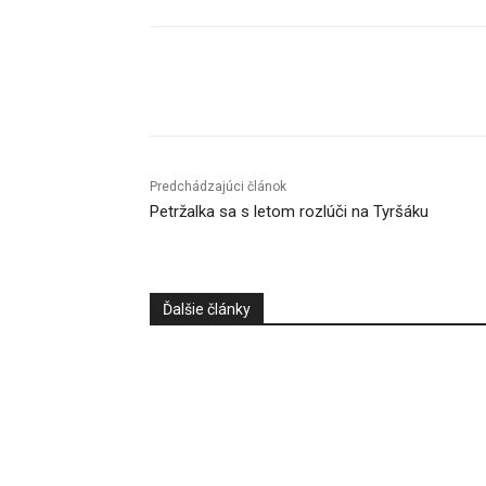
Facebook
X
Linkedin
Predchádzajúci článok
Petržalka sa s letom rozlúči na Tyršáku
Ďalšie články