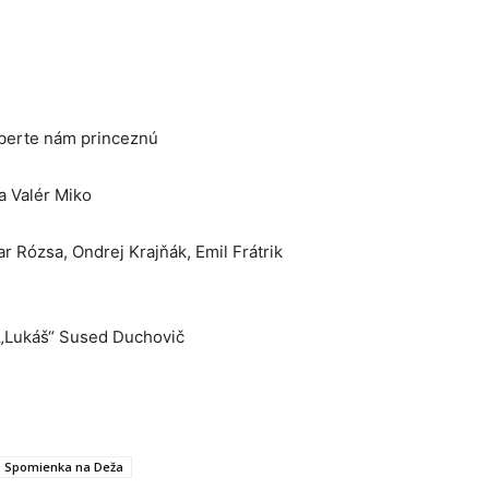
eberte nám princeznú
a Valér Miko
r Rózsa, Ondrej Krajňák, Emil Frátrik
a „Lukáš“ Sused Duchovič
Spomienka na Deža